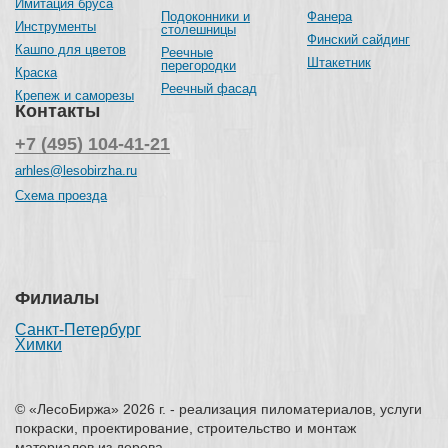
Имитация бруса
Подоконники и
Фанера
Инструменты
столешницы
Финский сайдинг
Кашпо для цветов
Реечные
Штакетник
перегородки
Краска
Реечный фасад
Крепеж и саморезы
Контакты
+7 (495) 104-41-21
arhles@lesobirzha.ru
Схема проезда
Филиалы
Санкт-Петербург
Химки
© «ЛесоБиржа» 2026 г. - реализация пиломатериалов, услуги
покраски, проектирование, строительство и монтаж
материалов из дерева.