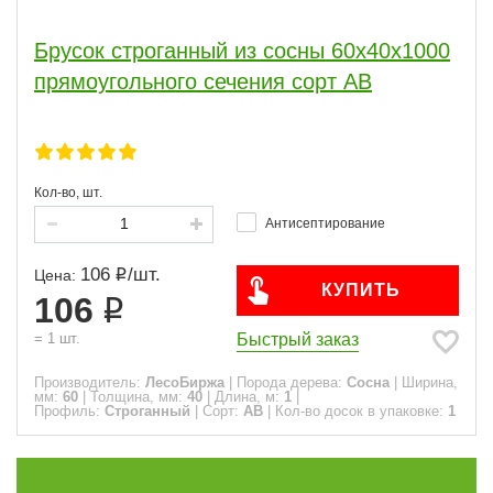
Толщина, мм
20
1
Брусок строганный из сосны 60x40x1000
40
2
прямоугольного сечения сорт АВ
50
1
Длина, м
1
4
Кол-во, шт.
1.5
1.8
4
1
2
14
Антисептирование
2.1
2.4
2
2
2.5
8
2.7
2
3
25
106
/
шт.
Цена:
КУПИТЬ
4
9
106
8,5
2
6
78
Быстрый заказ
=
1
шт.
Производитель:
ЛесоБиржа
|
Порода дерева:
Сосна
|
Ширина,
мм:
60
|
Толщина, мм:
40
|
Длина, м:
1
|
Профиль
Профиль:
Строганный
|
Сорт:
АВ
|
Кол-во досок в упаковке:
1
Строганный
4