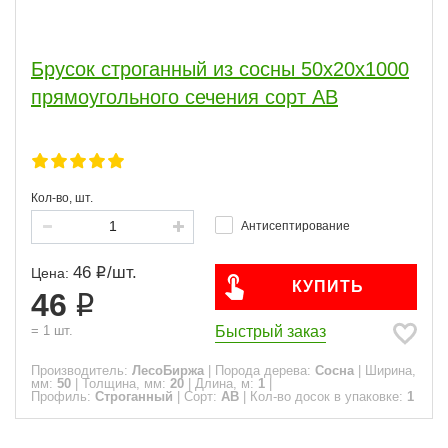
Брусок строганный из сосны 50x20x1000
прямоугольного сечения сорт АВ
Кол-во, шт.
Антисептирование
46
/
шт.
Цена:
КУПИТЬ
46
Быстрый заказ
=
1
шт.
Производитель:
ЛесоБиржа
|
Порода дерева:
Сосна
|
Ширина,
мм:
50
|
Толщина, мм:
20
|
Длина, м:
1
|
Профиль:
Строганный
|
Сорт:
АВ
|
Кол-во досок в упаковке:
1