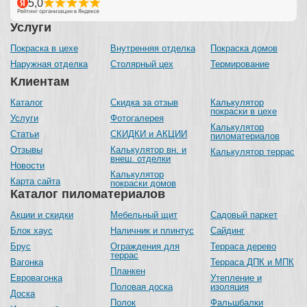
Услуги
Покраска в цехе
Внутренняя отделка
Покраска домов
Наружная отделка
Столярный цех
Термирование
Клиентам
Каталог
Скидка за отзыв
Калькулятор
покраски в цехе
Услуги
Фотогалерея
Калькулятор
Статьи
СКИДКИ и АКЦИИ
пиломатериалов
Отзывы
Калькулятор вн. и
Калькулятор террас
внеш. отделки
Новости
Калькулятор
Карта сайта
покраски домов
Каталог пиломатериалов
Акции и скидки
Мебельный щит
Садовый паркет
Блок хаус
Наличник и плинтус
Сайдинг
Брус
Ограждения для
Терраса дерево
террас
Вагонка
Терраса ДПК и МПК
Планкен
Евровагонка
Утепление и
Половая доска
изоляция
Доска
Полок
Фальшбалки