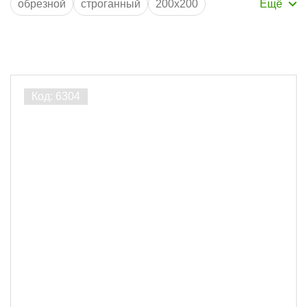
обрезной
строганный
200x200
термодерево
100x100
150x150
подсистема
50x50
50x40
50x20
40x40
Производитель
ЛесоБиржа
4
Порода дерева
Сосна
4
Ширина, мм
50
2
60
1
70
1