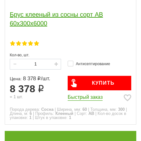
100
120
140
150
16
180
190
1
5
200
20
Брус клееный из сосны сорт АВ
60х300х6000
Толщина, мм
40
5
300
1
Кол-во, шт.
Антисептирование
Длина, м
8 378
/
шт.
1
1
Цена:
КУПИТЬ
8 378
1.5
1
2
1
Быстрый заказ
=
1
шт.
2.5
1
Порода дерева:
3
Сосна
|
Ширина, мм:
60
|
Толщина, мм:
300
|
1
Длина, м:
6
|
Профиль:
Клееный
|
Сорт:
АВ
|
Кол-во досок в
6
1
упаковке:
1
|
Штук в упаковке:
1
Профиль