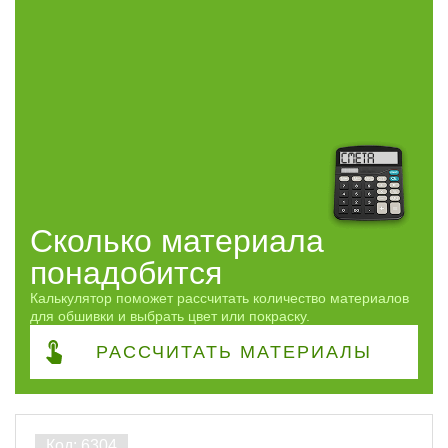
Строганный
5
Клееный
1
Сорт
АВ
6
Часто спрашивают
Сколько материала
ПОКАЗАТЬ
понадобится
сбросить
Калькулятор поможет рассчитать количество материалов
для обшивки и выбрать цвет или покраску.
РАССЧИТАТЬ
МАТЕРИАЛЫ