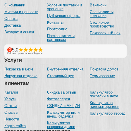
О компании
Условия поставки и
Вакансии
хранения
Миссия и ценности
Специалисты
Публичная оферта
компании
Оплата
Контакты
Столярное
Доставка
производство
Портфолио
Возврат и обмен
Покрасочный цех
Поставщикам и
партнерам
Услуги
Покраска в цехе
Внутренняя отделка
Покраска домов
Наружная отделка
Столярный цех
Термирование
Клиентам
Каталог
Скидка за отзыв
Калькулятор
покраски в цехе
Услуги
Фотогалерея
Калькулятор
Статьи
СКИДКИ и АКЦИИ
пиломатериалов
Отзывы
Калькулятор вн. и
Калькулятор террас
внеш. отделки
Новости
Калькулятор
Карта сайта
покраски домов