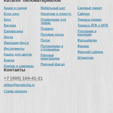
Каталог пиломатериалов
Акции и скидки
Мебельный щит
Садовый паркет
Блок хаус
Наличник и плинтус
Сайдинг
Брус
Ограждения для
Терраса дерево
террас
Вагонка
Терраса ДПК и МПК
Планкен
Евровагонка
Утепление и
Половая доска
изоляция
Доска
Полок
Фальшбалки
Имитация бруса
Подоконники и
Фанера
Инструменты
столешницы
Финский сайдинг
Кашпо для цветов
Реечные
Штакетник
перегородки
Краска
Реечный фасад
Крепеж и саморезы
Контакты
+7 (495) 104-41-21
arhles@lesobirzha.ru
Схема проезда