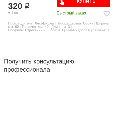
КУПИТЬ
320
Быстрый заказ
=
1
шт.
Производитель:
ЛесоБиржа
|
Порода дерева:
Сосна
|
Ширина,
мм:
60
|
Толщина, мм:
40
|
Длина, м:
3
|
Профиль:
Строганный
|
Сорт:
АВ
|
Кол-во досок в упаковке:
1
Получить консультацию
профессионала