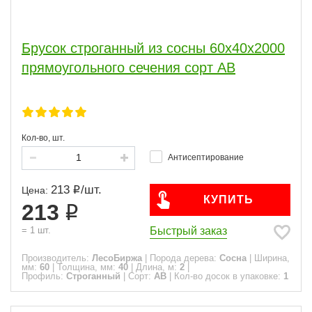
Брусок строганный из сосны 60x40x2000
прямоугольного сечения сорт АВ
Кол-во, шт.
Антисептирование
213
/
шт.
Цена:
КУПИТЬ
213
Быстрый заказ
=
1
шт.
Производитель:
ЛесоБиржа
|
Порода дерева:
Сосна
|
Ширина,
мм:
60
|
Толщина, мм:
40
|
Длина, м:
2
|
Профиль:
Строганный
|
Сорт:
АВ
|
Кол-во досок в упаковке:
1