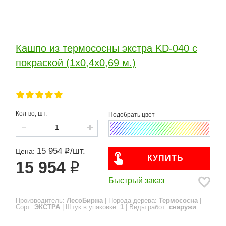
Кашпо из термососны экстра KD-040 с
покраской (1х0,4х0,69 м.)
Кол-во, шт.
15 954
/
шт.
Цена:
КУПИТЬ
15 954
Быстрый заказ
Производитель:
ЛесоБиржа
|
Порода дерева:
Термососна
|
Сорт:
ЭКСТРА
|
Штук в упаковке:
1
|
Виды работ:
снаружи