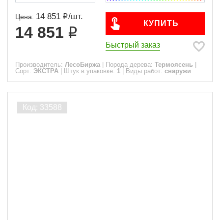
14 851
/
шт.
Цена:
КУПИТЬ
14 851
Быстрый заказ
Производитель:
ЛесоБиржа
|
Порода дерева:
Термоясень
|
Сорт:
ЭКСТРА
|
Штук в упаковке:
1
|
Виды работ:
снаружи