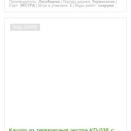
Производитель:
ЛесоБиржа
|
Порода дерева:
Термососна
|
Сорт:
ЭКСТРА
|
Штук в упаковке:
1
|
Виды работ:
снаружи
Кашпо из термоясеня экстра KD-035 с