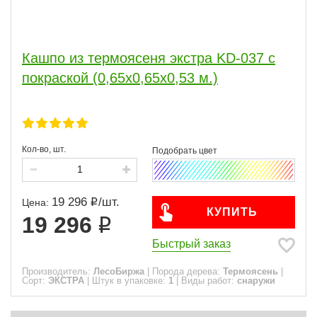
Сфера
Кашпо из термоясеня экстра KD-037 с
Применение
покраской (0,65х0,65х0,53 м.)
Часто спрашивают
Виды работ
Кол-во, шт.
ПОКАЗАТЬ
19 296
/
шт.
Цена:
сбросить
КУПИТЬ
19 296
Быстрый заказ
Производитель:
ЛесоБиржа
|
Порода дерева:
Термоясень
|
Сорт:
ЭКСТРА
|
Штук в упаковке:
1
|
Виды работ:
снаружи