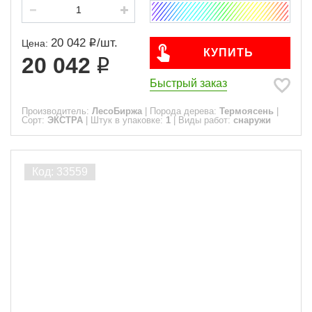
20 042
/
шт.
Цена:
КУПИТЬ
20 042
Быстрый заказ
Производитель:
ЛесоБиржа
|
Порода дерева:
Термоясень
|
Сорт:
ЭКСТРА
|
Штук в упаковке:
1
|
Виды работ:
снаружи