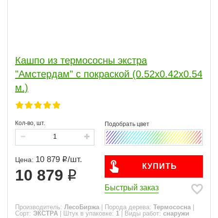
Кашпо из термососны экстра
"Амстердам" с покраской (0.52х0.42х0.54
м.)
Кол-во, шт.
10 879
/
шт.
Цена:
КУПИТЬ
10 879
Быстрый заказ
Производитель:
ЛесоБиржа
|
Порода дерева:
Термососна
|
Сорт:
ЭКСТРА
|
Штук в упаковке:
1
|
Виды работ:
снаружи