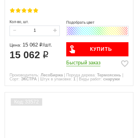
Кол-во, шт.
15 062
/
шт.
Цена:
КУПИТЬ
15 062
Быстрый заказ
Производитель:
ЛесоБиржа
|
Порода дерева:
Термоясень
|
Сорт:
ЭКСТРА
|
Штук в упаковке:
1
|
Виды работ:
снаружи