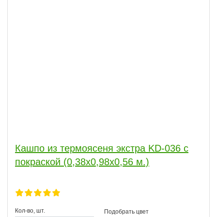
Кашпо из термоясеня экстра KD-036 с
покраской (0,38х0,98х0,56 м.)
Кол-во, шт.