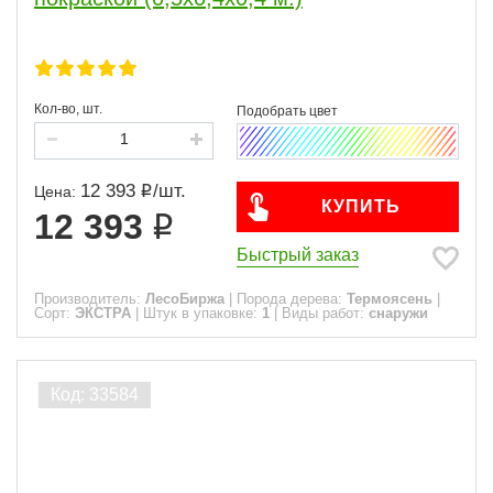
Кол-во, шт.
12 393
/
шт.
Цена:
КУПИТЬ
12 393
Быстрый заказ
Производитель:
ЛесоБиржа
|
Порода дерева:
Термоясень
|
Сорт:
ЭКСТРА
|
Штук в упаковке:
1
|
Виды работ:
снаружи