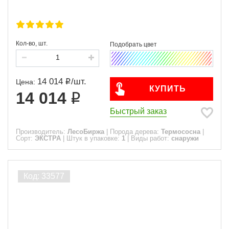
Кол-во, шт.
14 014
/
шт.
Цена:
КУПИТЬ
14 014
Быстрый заказ
Производитель:
ЛесоБиржа
|
Порода дерева:
Термососна
|
Сорт:
ЭКСТРА
|
Штук в упаковке:
1
|
Виды работ:
снаружи