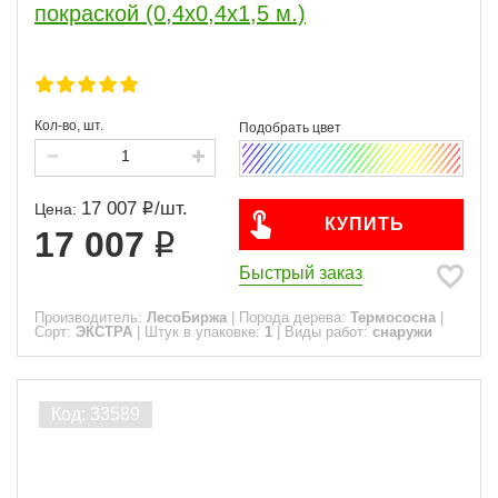
покраской (0,4х0,4х1,5 м.)
Кол-во, шт.
17 007
/
шт.
Цена:
КУПИТЬ
17 007
Быстрый заказ
Производитель:
ЛесоБиржа
|
Порода дерева:
Термососна
|
Сорт:
ЭКСТРА
|
Штук в упаковке:
1
|
Виды работ:
снаружи