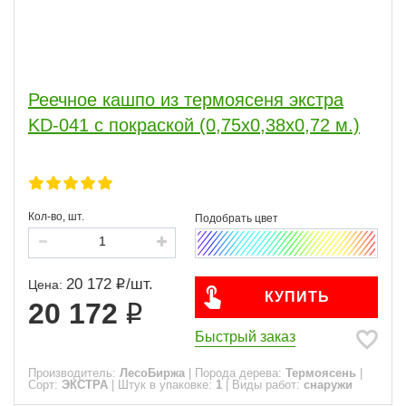
Реечное кашпо из термоясеня экстра
KD-041 с покраской (0,75х0,38х0,72 м.)
Кол-во, шт.
20 172
/
шт.
Цена:
КУПИТЬ
20 172
Быстрый заказ
Производитель:
ЛесоБиржа
|
Порода дерева:
Термоясень
|
Сорт:
ЭКСТРА
|
Штук в упаковке:
1
|
Виды работ:
снаружи