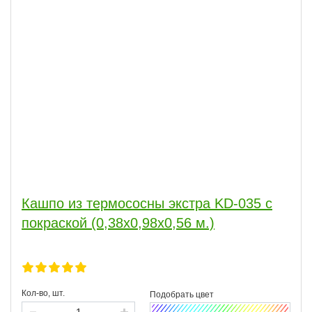
Кашпо из термососны экстра KD-035 с
покраской (0,38х0,98х0,56 м.)
Кол-во, шт.