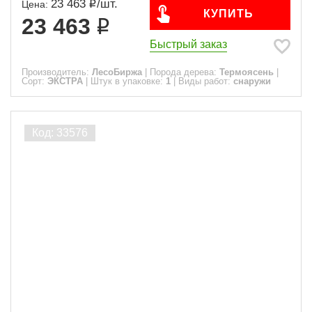
23 463
/
шт.
Цена:
КУПИТЬ
23 463
Быстрый заказ
Производитель:
ЛесоБиржа
|
Порода дерева:
Термоясень
|
Сорт:
ЭКСТРА
|
Штук в упаковке:
1
|
Виды работ:
снаружи