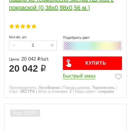
покраской (0,38х0,98х0,56 м.)
Кол-во, шт.
20 042
/
шт.
Цена:
КУПИТЬ
20 042
Быстрый заказ
Производитель:
ЛесоБиржа
|
Порода дерева:
Термоясень
|
Сорт:
ЭКСТРА
|
Штук в упаковке:
1
|
Виды работ:
снаружи