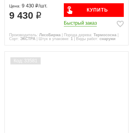
9 430
/
шт.
Цена:
КУПИТЬ
9 430
Быстрый заказ
Производитель:
ЛесоБиржа
|
Порода дерева:
Термососна
|
Сорт:
ЭКСТРА
|
Штук в упаковке:
1
|
Виды работ:
снаружи