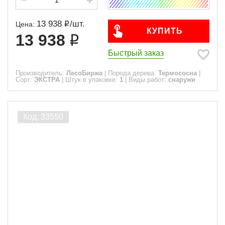
13 938
/
шт.
Цена:
КУПИТЬ
13 938
Быстрый заказ
Производитель:
ЛесоБиржа
|
Порода дерева:
Термососна
|
Сорт:
ЭКСТРА
|
Штук в упаковке:
1
|
Виды работ:
снаружи