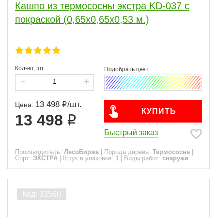
Кашпо из термососны экстра KD-037 с
покраской (0,65х0,65х0,53 м.)
Кол-во, шт.
13 498
/
шт.
Цена:
КУПИТЬ
13 498
Быстрый заказ
Производитель:
ЛесоБиржа
|
Порода дерева:
Термососна
|
Сорт:
ЭКСТРА
|
Штук в упаковке:
1
|
Виды работ:
снаружи