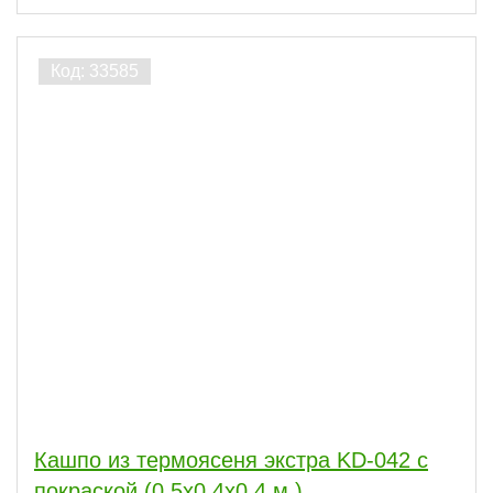
Кашпо из термоясеня экстра KD-042 с
покраской (0,5х0,4х0,4 м.)