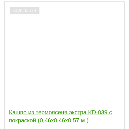
Кашпо из термоясеня экстра KD-039 с
покраской (0,46х0,46х0,57 м.)