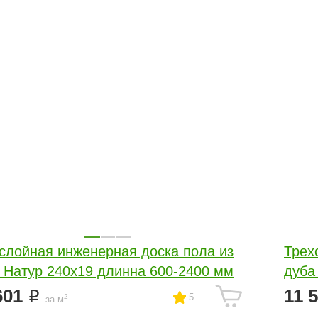
слойная инженерная доска пола из
Трех
 Натур 240х19 длинна 600-2400 мм
дуба
601
11 
5
2
за м