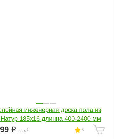
слойная инженерная доска пола из
 Натур 185х16 длинна 400-2400 мм
599
5
2
за м