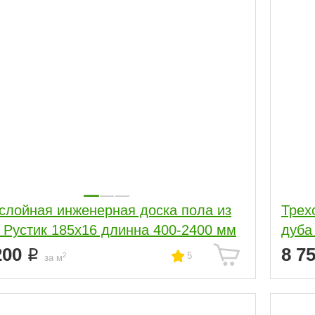
слойная инженерная доска пола из
Трех
 Рустик 185х16 длинна 400-2400 мм
дуба
200
8 7
5
2
за м