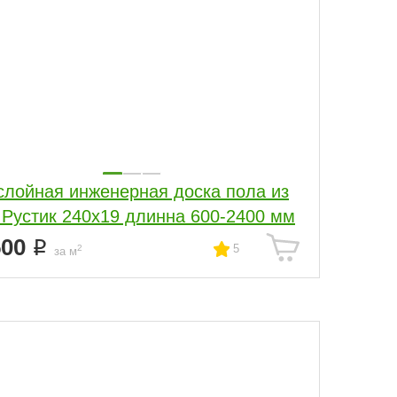
слойная инженерная доска пола из
 Рустик 240х19 длинна 600-2400 мм
500
5
2
за м