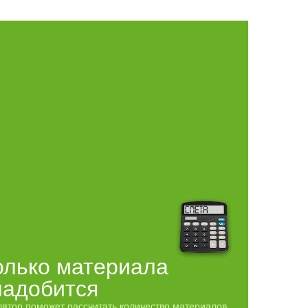
олько материала
надобится
лятор поможет рассчитать количество материалов