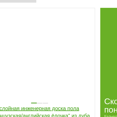
Ск
по
слойная инженерная доска пола
нцузская/английская ёлочка" из дуба
Кальку