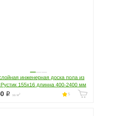
слойная инженерная доска пола из
 Рустик 155х16 длинна 400-2400 мм
50
5
2
за м