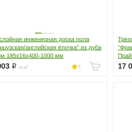
слойная инженерная доска пола
Трех
нцузская/английская ёлочка" из дуба
"Фра
м 185х16х400-1000 мм
Прай
903
17 
5
2
за м