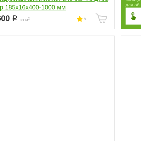
для обш
р 185х16х400-1000 мм
600
5
2
за м