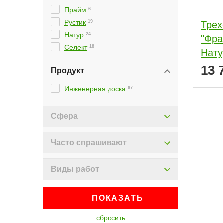
Прайм
6
Рустик
19
Трех
Натур
24
"Фра
Селект
18
Нату
13 
Продукт
Инженерная доска
67
Сфера
Часто спрашивают
Виды работ
ПОКАЗАТЬ
сбросить