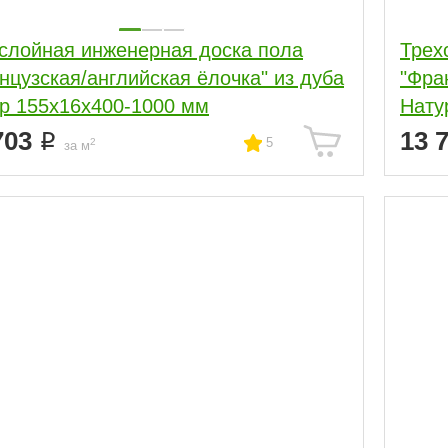
слойная инженерная доска пола
Трех
нцузская/английская ёлочка" из дуба
"Фра
р 155х16х400-1000 мм
Нату
703
13 
5
2
за м