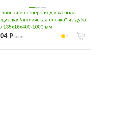
слойная инженерная доска пола
нцузская/английская ёлочка" из дуба
р 135х16х400-1000 мм
704
5
2
за м