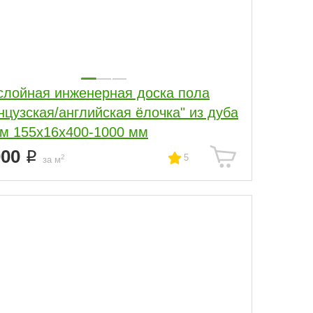
слойная инженерная доска пола
нцузская/английская ёлочка" из дуба
м 155х16х400-1000 мм
000
5
2
за м