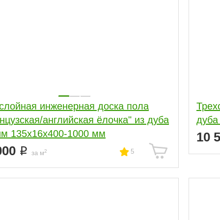
слойная инженерная доска пола
Трех
нцузская/английская ёлочка" из дуба
дуба
м 135х16х400-1000 мм
10 
000
5
2
за м