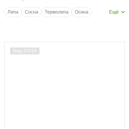
Липа
Сосна
Термолипа
Осина
Ширина 96 мм
Толщина 12.5 мм
без сучков
Длина 3 м
Длина 6 м
Кедр
Ширина 98 мм
AB
Порода дерева
Термолипа
1
Липа
1
Осина
1
Ширина, мм
96
2
98
1
Толщина, мм
15
3