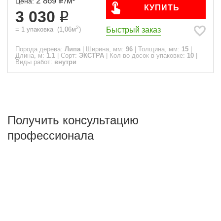
2 869
/
м
Цена:
КУПИТЬ
3 030
2
Быстрый заказ
=
1
упаковка
(
1,06
м
)
Порода дерева:
Липа
|
Ширина, мм:
96
|
Толщина, мм:
15
|
Длина, м:
1.1
|
Сорт:
ЭКСТРА
|
Кол-во досок в упаковке:
10
|
Виды работ:
внутри
Получить консультацию
профессионала