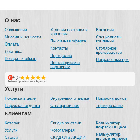
О нас
О компании
Условия поставки и
Вакансии
хранения
Миссия и ценности
Специалисты
Публичная оферта
компании
Оплата
Контакты
Столярное
Доставка
производство
Портфолио
Возврат и обмен
Покрасочный цех
Поставщикам и
партнерам
Услуги
Покраска в цехе
Внутренняя отделка
Покраска домов
Наружная отделка
Столярный цех
Термирование
Клиентам
Каталог
Скидка за отзыв
Калькулятор
покраски в цехе
Услуги
Фотогалерея
Калькулятор
Статьи
СКИДКИ и АКЦИИ
пиломатериалов