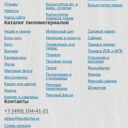
Отзывы
Калькулятор вн. и
Калькулятор террас
внеш. отделки
Новости
Калькулятор
Карта сайта
покраски домов
Каталог пиломатериалов
Акции и скидки
Мебельный щит
Садовый паркет
Блок хаус
Наличник и плинтус
Сайдинг
Брус
Ограждения для
Терраса дерево
террас
Вагонка
Терраса ДПК и МПК
Планкен
Евровагонка
Утепление и
Половая доска
изоляция
Доска
Полок
Фальшбалки
Имитация бруса
Подоконники и
Фанера
Инструменты
столешницы
Финский сайдинг
Кашпо для цветов
Реечные
Штакетник
перегородки
Краска
Реечный фасад
Крепеж и саморезы
Контакты
+7 (495) 104-41-21
arhles@lesobirzha.ru
Схема проезда