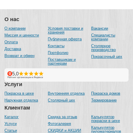
О нас
О компании
Условия поставки и
Вакансии
хранения
Миссия и ценности
Специалисты
Публичная оферта
компании
Оплата
Контакты
Столярное
Доставка
производство
Портфолио
Возврат и обмен
Покрасочный цех
Поставщикам и
партнерам
Услуги
Покраска в цехе
Внутренняя отделка
Покраска домов
Наружная отделка
Столярный цех
Термирование
Клиентам
Каталог
Скидка за отзыв
Калькулятор
покраски в цехе
Услуги
Фотогалерея
Калькулятор
Статьи
СКИДКИ и АКЦИИ
пиломатериалов