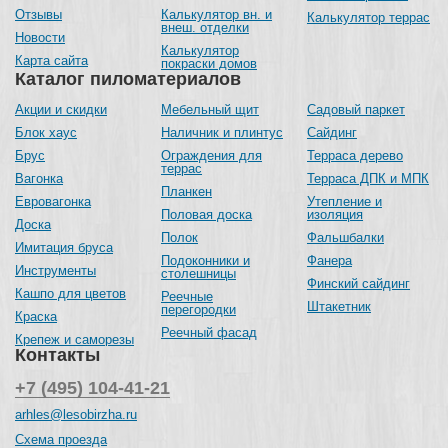
Отзывы
Калькулятор вн. и
Калькулятор террас
внеш. отделки
Новости
Калькулятор
Карта сайта
покраски домов
Каталог пиломатериалов
Акции и скидки
Мебельный щит
Садовый паркет
Блок хаус
Наличник и плинтус
Сайдинг
Брус
Ограждения для
Терраса дерево
террас
Вагонка
Терраса ДПК и МПК
Планкен
Евровагонка
Утепление и
Половая доска
изоляция
Доска
Полок
Фальшбалки
Имитация бруса
Подоконники и
Фанера
Инструменты
столешницы
Финский сайдинг
Кашпо для цветов
Реечные
Штакетник
перегородки
Краска
Реечный фасад
Крепеж и саморезы
Контакты
+7 (495) 104-41-21
arhles@lesobirzha.ru
Схема проезда