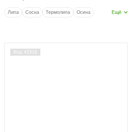
Липа
Сосна
Термолипа
Осина
Ширина 96 мм
Толщина 12.5 мм
без сучков
Длина 3 м
Длина 6 м
Кедр
Ширина 98 мм
AB
Порода дерева
Термолипа
1
Липа
1
Осина
1
Ширина, мм
96
2
98
1
Толщина, мм
15
3