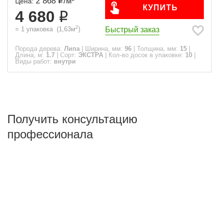
2 868
/
м
Цена:
КУПИТЬ
4 680
2
Быстрый заказ
=
1
упаковка
(
1,63
м
)
Порода дерева:
Липа
|
Ширина, мм:
96
|
Толщина, мм:
15
|
Длина, м:
1.7
|
Сорт:
ЭКСТРА
|
Кол-во досок в упаковке:
10
|
Виды работ:
внутри
Получить консультацию
профессионала