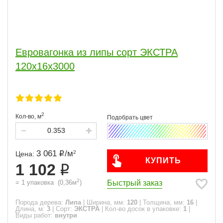
Евровагонка из липы сорт ЭКСТРА
120x16x3000
2
Кол-во,
м
3 061
/
м
2
Цена:
КУПИТЬ
1 102
2
Быстрый заказ
=
1
упаковка
(
0,36
м
)
Порода дерева:
Липа
|
Ширина, мм:
120
|
Толщина, мм:
16
|
Длина, м:
3
|
Сорт:
ЭКСТРА
|
Кол-во досок в упаковке:
1
|
Виды работ:
внутри