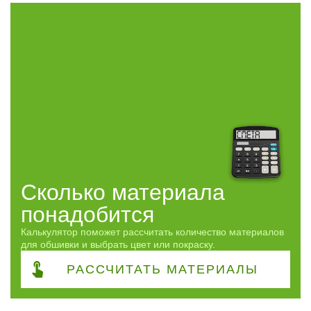
Сорт
ЭКСТРА
7
ПРИМА
4
АВ
1
Сфера
Применение
Часто спрашивают
Сколько материала
понадобится
Виды работ
Калькулятор поможет рассчитать количество материалов
для обшивки и выбрать цвет или покраску.
Акция
РАССЧИТАТЬ
МАТЕРИАЛЫ
ПОКАЗАТЬ