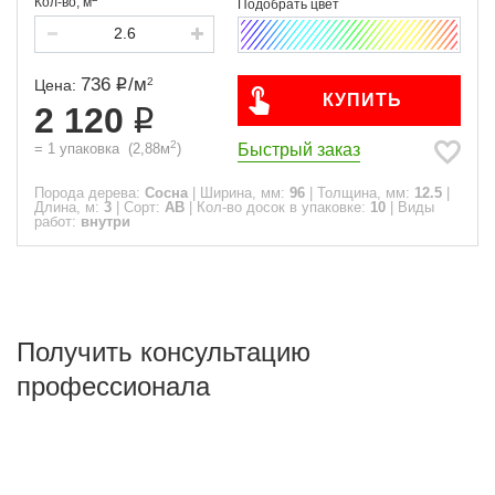
Кол-во,
м
736
/
м
2
Цена:
КУПИТЬ
2 120
2
Быстрый заказ
=
1
упаковка
(
2,88
м
)
Порода дерева:
Сосна
|
Ширина, мм:
96
|
Толщина, мм:
12.5
|
Длина, м:
3
|
Сорт:
АВ
|
Кол-во досок в упаковке:
10
|
Виды
работ:
внутри
Получить консультацию
профессионала