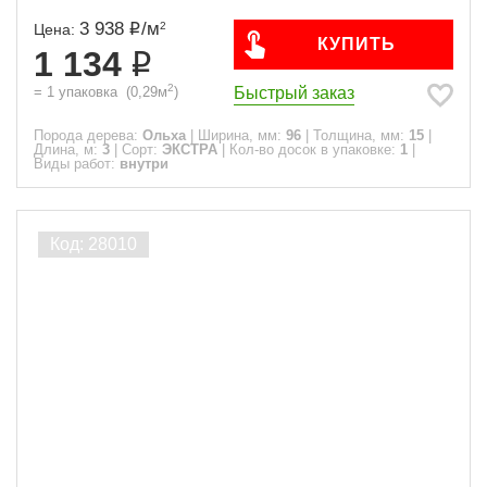
3 938
/
м
2
Цена:
КУПИТЬ
1 134
2
Быстрый заказ
=
1
упаковка
(
0,29
м
)
Порода дерева:
Ольха
|
Ширина, мм:
96
|
Толщина, мм:
15
|
Длина, м:
3
|
Сорт:
ЭКСТРА
|
Кол-во досок в упаковке:
1
|
Виды работ:
внутри