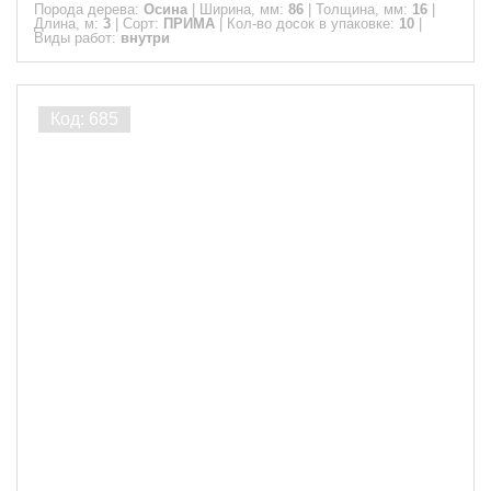
Порода дерева:
Осина
|
Ширина, мм:
86
|
Толщина, мм:
16
|
Длина, м:
3
|
Сорт:
ПРИМА
|
Кол-во досок в упаковке:
10
|
Виды работ:
внутри