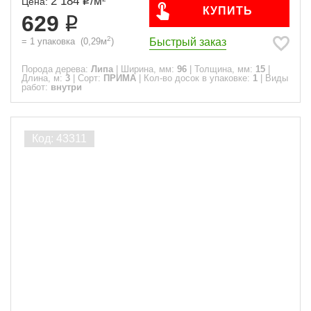
2 184
/
м
Цена:
КУПИТЬ
629
2
Быстрый заказ
=
1
упаковка
(
0,29
м
)
Порода дерева:
Липа
|
Ширина, мм:
96
|
Толщина, мм:
15
|
Длина, м:
3
|
Сорт:
ПРИМА
|
Кол-во досок в упаковке:
1
|
Виды
работ:
внутри