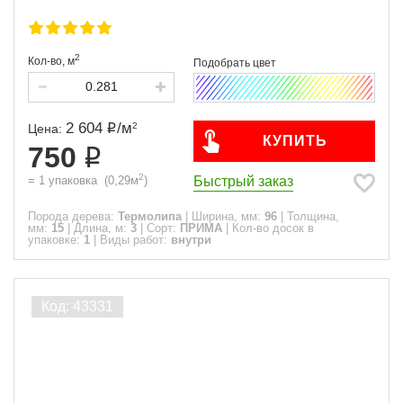
2
Кол-во,
м
2 604
/
м
2
Цена:
КУПИТЬ
750
2
Быстрый заказ
=
1
упаковка
(
0,29
м
)
Порода дерева:
Термолипа
|
Ширина, мм:
96
|
Толщина,
мм:
15
|
Длина, м:
3
|
Сорт:
ПРИМА
|
Кол-во досок в
упаковке:
1
|
Виды работ:
внутри