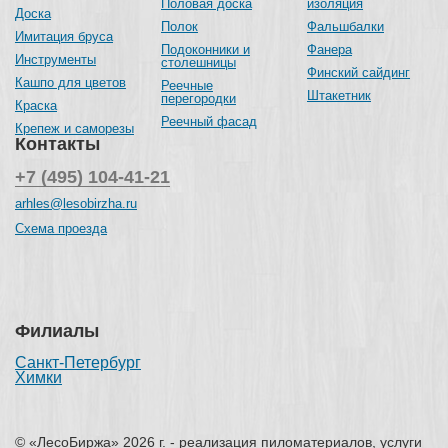
Половая доска
изоляция
Доска
Полок
Фальшбалки
Имитация бруса
Подоконники и
Фанера
Инструменты
столешницы
Финский сайдинг
Кашпо для цветов
Реечные
Штакетник
перегородки
Краска
Реечный фасад
Крепеж и саморезы
Контакты
+7 (495) 104-41-21
arhles@lesobirzha.ru
Схема проезда
Филиалы
Санкт-Петербург
Химки
© «ЛесоБиржа» 2026 г. - реализация пиломатериалов, услуги