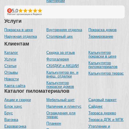
партнерам
Услуги
Покраска в цехе
Внутренняя отделка
Покраска домов
Наружная отделка
Столярный цех
Термирование
Клиентам
Каталог
Скидка за отзыв
Калькулятор
покраски в цехе
Услуги
Фотогалерея
Калькулятор
Статьи
СКИДКИ и АКЦИИ
пиломатериалов
Отзывы
Калькулятор вн. и
Калькулятор террас
внеш. отделки
Новости
Калькулятор
Карта сайта
покраски домов
Каталог пиломатериалов
Акции и скидки
Мебельный щит
Садовый паркет
Блок хаус
Наличник и плинтус
Сайдинг
Брус
Ограждения для
Терраса дерево
террас
Вагонка
Терраса ДПК и МПК
Планкен
Евровагонка
Утепление и