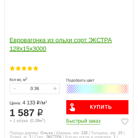
Евровагонка из ольхи сорт ЭКСТРА
128x15x3000
2
Кол-во,
м
4 133
/
м
2
Цена:
КУПИТЬ
1 587
2
Быстрый заказ
=
1
штука
(
0,38
м
)
Порода дерева:
Ольха
|
Ширина, мм:
128
|
Толщина, мм:
15
|
Длина, м:
3
|
Сорт:
ЭКСТРА
|
Кол-во досок в упаковке:
1
|