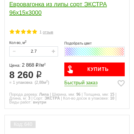
Евровагонка из липы сорт ЭКСТРА
96x15x3000
1
отзыв
2
Кол-во,
м
2 868
/
м
2
Цена:
КУПИТЬ
8 260
2
Быстрый заказ
=
1
упаковка
(
2,88
м
)
Порода дерева:
Липа
|
Ширина, мм:
96
|
Толщина, мм:
15
|
Длина, м:
3
|
Сорт:
ЭКСТРА
|
Кол-во досок в упаковке:
10
|
Виды работ:
внутри