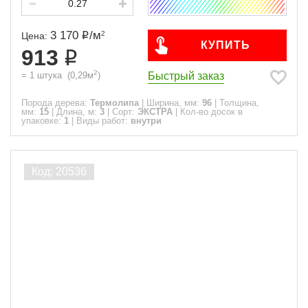
3 170
/
м
2
Цена:
КУПИТЬ
913
2
Быстрый заказ
=
1
штука
(
0,29
м
)
Порода дерева:
Термолипа
|
Ширина, мм:
96
|
Толщина,
мм:
15
|
Длина, м:
3
|
Сорт:
ЭКСТРА
|
Кол-во досок в
упаковке:
1
|
Виды работ:
внутри