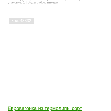
упаковке:
1
|
Виды работ:
внутри
Евровагонка из термолипы сорт