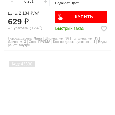
2 184
/
м
2
Цена:
КУПИТЬ
629
2
Быстрый заказ
=
1
упаковка
(
0,29
м
)
Порода дерева:
Липа
|
Ширина, мм:
96
|
Толщина, мм:
15
|
Длина, м:
3
|
Сорт:
ПРИМА
|
Кол-во досок в упаковке:
1
|
Виды
работ:
внутри