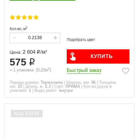
2
Кол-во,
м
2 604
/
м
2
Цена:
КУПИТЬ
575
2
Быстрый заказ
=
1
упаковка
(
0,22
м
)
Порода дерева:
Термолипа
|
Ширина, мм:
96
|
Толщина,
мм:
15
|
Длина, м:
2.3
|
Сорт:
ПРИМА
|
Кол-во досок в
упаковке:
1
|
Виды работ:
внутри