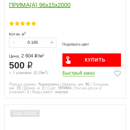
ПРИМА(А) 96x15x2000
2
Кол-во,
м
2 604
/
м
2
Цена:
КУПИТЬ
500
2
Быстрый заказ
=
1
упаковка
(
0,19
м
)
Порода дерева:
Термолипа
|
Ширина, мм:
96
|
Толщина,
мм:
15
|
Длина, м:
2
|
Сорт:
ПРИМА
|
Кол-во досок в
упаковке:
1
|
Виды работ:
внутри