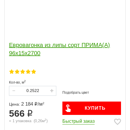
Евровагонка из липы сорт ПРИМА(А)
96x15x2700
2
Кол-во,
м
2 184
/
м
2
Цена:
КУПИТЬ
566
2
Быстрый заказ
=
1
упаковка
(
0,26
м
)