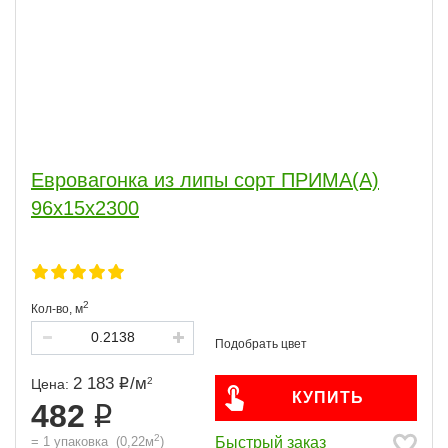
Евровагонка из липы сорт ПРИМА(А)
96x15x2300
2
Кол-во,
м
2 183
/
м
2
Цена:
КУПИТЬ
482
2
Быстрый заказ
=
1
упаковка
(
0,22
м
)