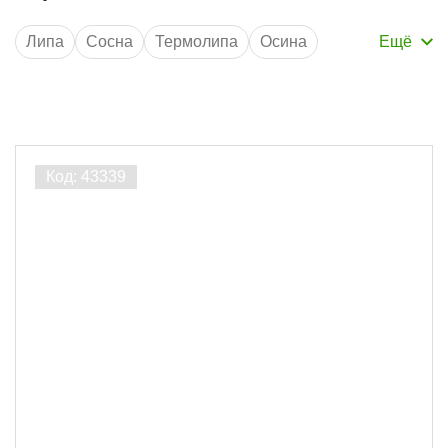
Липа
Сосна
Термолипа
Осина
Ширина 96 мм
Толщина 12.5 мм
без сучков
Длина 3 м
Длина 6 м
Кедр
Ширина 98 мм
AB
Порода дерева
Термолипа
8
Липа
19
Осина
9
Ширина, мм
86
8
96
17
120
11
Толщина, мм