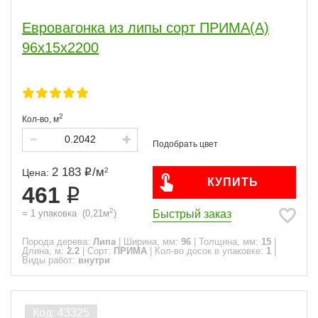
Евровагонка из липы сорт ПРИМА(А)
96x15x2200
2
Кол-во,
м
2 183
/
м
2
Цена:
КУПИТЬ
461
2
Быстрый заказ
=
1
упаковка
(
0,21
м
)
Порода дерева:
Липа
|
Ширина, мм:
96
|
Толщина, мм:
15
|
Длина, м:
2.2
|
Сорт:
ПРИМА
|
Кол-во досок в упаковке:
1
|
Виды работ:
внутри