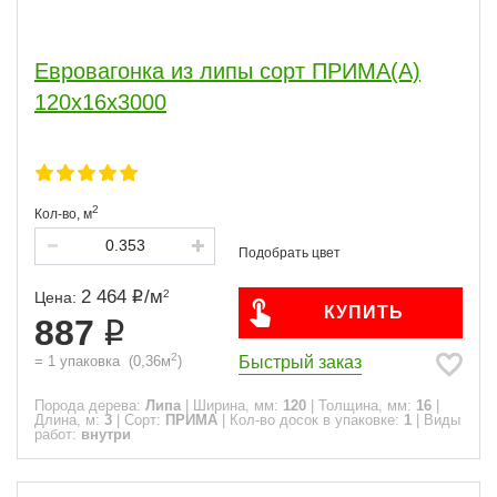
Евровагонка из липы сорт ПРИМА(А)
120x16x3000
2
Кол-во,
м
2 464
/
м
2
Цена:
КУПИТЬ
887
2
Быстрый заказ
=
1
упаковка
(
0,36
м
)
Порода дерева:
Липа
|
Ширина, мм:
120
|
Толщина, мм:
16
|
Длина, м:
3
|
Сорт:
ПРИМА
|
Кол-во досок в упаковке:
1
|
Виды
работ:
внутри