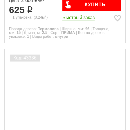
2 604
/
м
Цена:
КУПИТЬ
625
2
Быстрый заказ
=
1
упаковка
(
0,24
м
)
Порода дерева:
Термолипа
|
Ширина, мм:
96
|
Толщина,
мм:
15
|
Длина, м:
2.5
|
Сорт:
ПРИМА
|
Кол-во досок в
упаковке:
1
|
Виды работ:
внутри