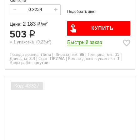
Кол-во,
м
2 183
/
м
2
Цена:
КУПИТЬ
503
2
Быстрый заказ
=
1
упаковка
(
0,23
м
)
Порода дерева:
Липа
|
Ширина, мм:
96
|
Толщина, мм:
15
|
Длина, м:
2.4
|
Сорт:
ПРИМА
|
Кол-во досок в упаковке:
1
|
Виды работ:
внутри