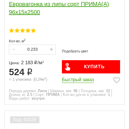
Евровагонка из липы сорт ПРИМА(А)
96x15x2500
2
Кол-во,
м
2 183
/
м
2
Цена:
КУПИТЬ
524
2
Быстрый заказ
=
1
упаковка
(
0,24
м
)
Порода дерева:
Липа
|
Ширина, мм:
96
|
Толщина, мм:
15
|
Длина, м:
2.5
|
Сорт:
ПРИМА
|
Кол-во досок в упаковке:
1
|
Виды работ:
внутри