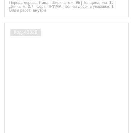
Порода дерева:
Липа
|
Ширина, мм:
96
|
Толщина, мм:
15
|
Длина, м:
2.7
|
Сорт:
ПРИМА
|
Кол-во досок в упаковке:
1
|
Виды работ:
внутри