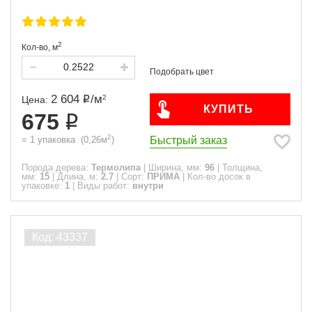
2
Кол-во,
м
2 604
/
м
2
Цена:
КУПИТЬ
675
2
Быстрый заказ
=
1
упаковка
(
0,26
м
)
Порода дерева:
Термолипа
|
Ширина, мм:
96
|
Толщина,
мм:
15
|
Длина, м:
2.7
|
Сорт:
ПРИМА
|
Кол-во досок в
упаковке:
1
|
Виды работ:
внутри