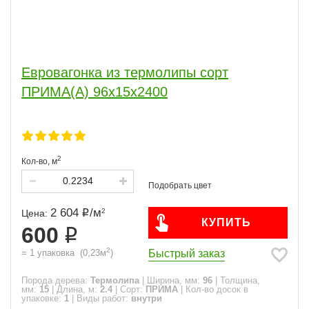
Евровагонка из термолипы сорт
ПРИМА(А) 96x15x2400
2
Кол-во,
м
2 604
/
м
2
Цена:
КУПИТЬ
600
2
Быстрый заказ
=
1
упаковка
(
0,23
м
)
Порода дерева:
Термолипа
|
Ширина, мм:
96
|
Толщина,
мм:
15
|
Длина, м:
2.4
|
Сорт:
ПРИМА
|
Кол-во досок в
упаковке:
1
|
Виды работ:
внутри