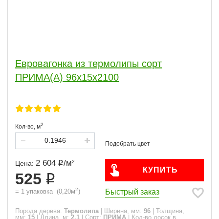
Евровагонка из термолипы сорт
ПРИМА(А) 96x15x2100
2
Кол-во,
м
2 604
/
м
2
Цена:
КУПИТЬ
525
2
Быстрый заказ
=
1
упаковка
(
0,20
м
)
Порода дерева:
Термолипа
|
Ширина, мм:
96
|
Толщина,
мм:
15
|
Длина, м:
2.1
|
Сорт:
ПРИМА
|
Кол-во досок в