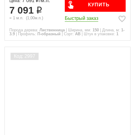
7 091
/
м.п.
Цена:
КУПИТЬ
7 091
Быстрый заказ
=
1
м.п.
(
1,00
м.п.)
Порода дерева:
Лиственница
|
Ширина, мм:
150
|
Длина, м:
1-
3.9
|
Профиль:
П-образный
|
Сорт:
АВ
|
Штук в упаковке:
1