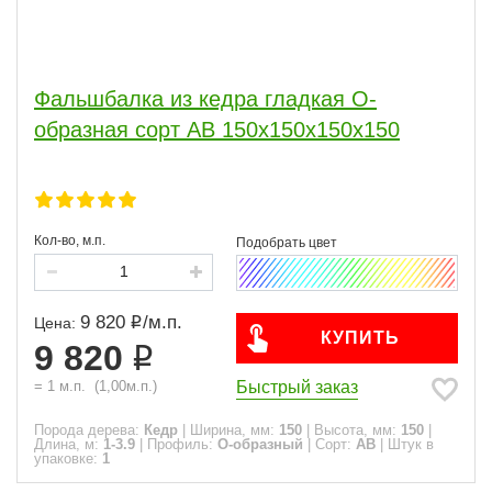
Фальшбалка из кедра гладкая О-
образная сорт АВ 150x150x150x150
Кол-во, м.п.
9 820
/
м.п.
Цена:
КУПИТЬ
9 820
Быстрый заказ
=
1
м.п.
(
1,00
м.п.)
Порода дерева:
Кедр
|
Ширина, мм:
150
|
Высота, мм:
150
|
Длина, м:
1-3.9
|
Профиль:
О-образный
|
Сорт:
АВ
|
Штук в
упаковке:
1