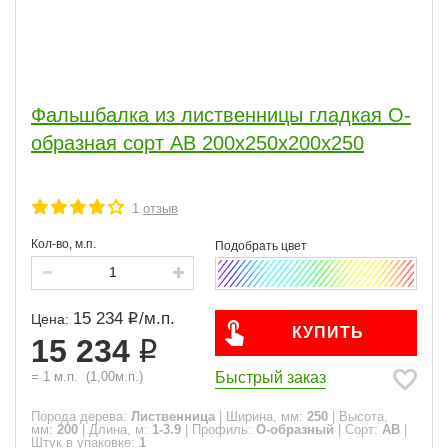
Фальшбалка из лиственницы гладкая О-
образная сорт АВ 200x250x200x250
1
отзыв
Кол-во, м.п.
15 234
/
м.п.
Цена:
КУПИТЬ
15 234
Быстрый заказ
=
1
м.п.
(
1,00
м.п.)
Порода дерева:
Лиственница
|
Ширина, мм:
250
|
Высота,
мм:
200
|
Длина, м:
1-3.9
|
Профиль:
О-образный
|
Сорт:
АВ
|
Штук в упаковке:
1