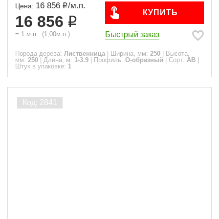
16 856
/
м.п.
Цена:
КУПИТЬ
16 856
Быстрый заказ
=
1
м.п.
(
1,00
м.п.)
Порода дерева:
Лиственница
|
Ширина, мм:
250
|
Высота,
мм:
250
|
Длина, м:
1-3.9
|
Профиль:
О-образный
|
Сорт:
АВ
|
Штук в упаковке:
1