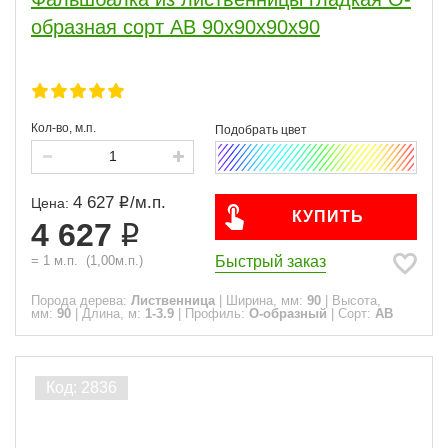
образная сорт АВ 90x90x90x90
Кол-во, м.п.
4 627
/
м.п.
Цена:
КУПИТЬ
4 627
Быстрый заказ
=
1
м.п.
(
1,00
м.п.)
Порода дерева:
Лиственница
|
Ширина, мм:
90
|
Высота,
мм:
90
|
Длина, м:
1-3.9
|
Профиль:
О-образный
|
Сорт:
АВ