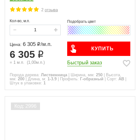
2
отзыва
Кол-во, м.п.
6 305
/
м.п.
Цена:
КУПИТЬ
6 305
Быстрый заказ
=
1
м.п.
(
1,00
м.п.)
Порода дерева:
Лиственница
|
Ширина, мм:
250
|
Высота,
мм:
200
|
Длина, м:
1-3.9
|
Профиль:
Г-образный
|
Сорт:
АВ
|
Штук в упаковке:
1