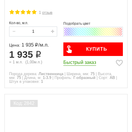
1
отзыв
Кол-во, м.п.
1 935
/
м.п.
Цена:
КУПИТЬ
1 935
Быстрый заказ
=
1
м.п.
(
1,00
м.п.)
Порода дерева:
Лиственница
|
Ширина, мм:
75
|
Высота,
мм:
75
|
Длина, м:
1-3.9
|
Профиль:
Г-образный
|
Сорт:
АВ
|
Штук в упаковке:
1