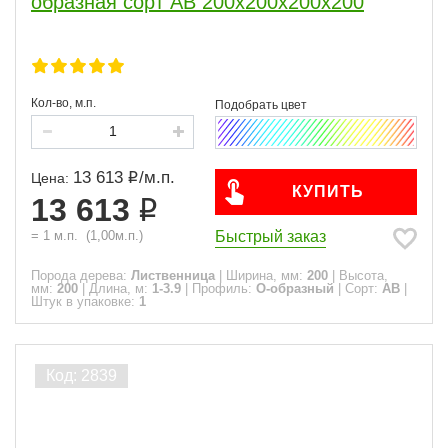
образная сорт АВ 200x200x200x200
Кол-во, м.п.
13 613
/
м.п.
Цена:
КУПИТЬ
13 613
Быстрый заказ
=
1
м.п.
(
1,00
м.п.)
Порода дерева:
Лиственница
|
Ширина, мм:
200
|
Высота,
мм:
200
|
Длина, м:
1-3.9
|
Профиль:
О-образный
|
Сорт:
АВ
|
Штук в упаковке:
1