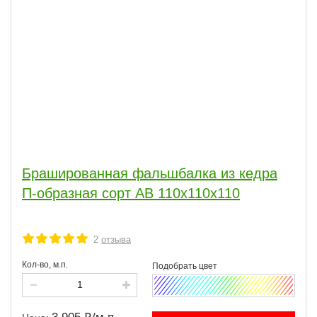
Брашированная фальшбалка из кедра
П-образная сорт АВ 110x110x110
2
отзыва
Кол-во, м.п.