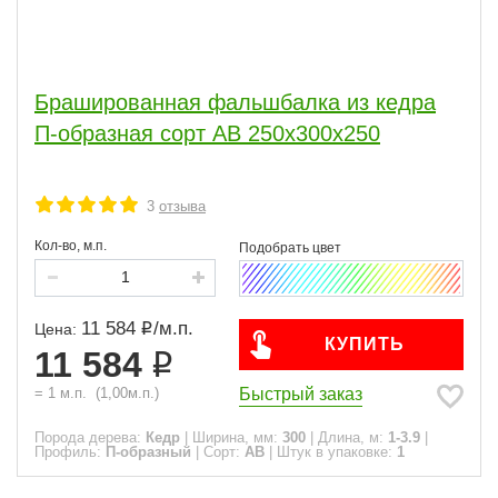
Брашированная фальшбалка из кедра
П-образная сорт АВ 250x300x250
3
отзыва
Кол-во, м.п.
11 584
/
м.п.
Цена:
КУПИТЬ
11 584
Быстрый заказ
=
1
м.п.
(
1,00
м.п.)
Порода дерева:
Кедр
|
Ширина, мм:
300
|
Длина, м:
1-3.9
|
Профиль:
П-образный
|
Сорт:
АВ
|
Штук в упаковке:
1