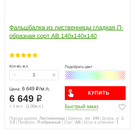
Фальшбалка из лиственницы гладкая П-
образная сорт АВ 140x140x140
Кол-во, м.п.
6 649
/
м.п.
Цена:
КУПИТЬ
6 649
Быстрый заказ
=
1
м.п.
(
1,00
м.п.)
Порода дерева:
Лиственница
|
Ширина, мм:
140
|
Длина, м:
1-
3.9
|
Профиль:
П-образный
|
Сорт:
АВ
|
Штук в упаковке:
1