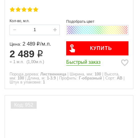
Кол-во, м.п.
2 489
/
м.п.
Цена:
КУПИТЬ
2 489
Быстрый заказ
=
1
м.п.
(
1,00
м.п.)
Порода дерева:
Лиственница
|
Ширина, мм:
100
|
Высота,
мм:
100
|
Длина, м:
1-3.9
|
Профиль:
Г-образный
|
Сорт:
АВ
|
Штук в упаковке:
1