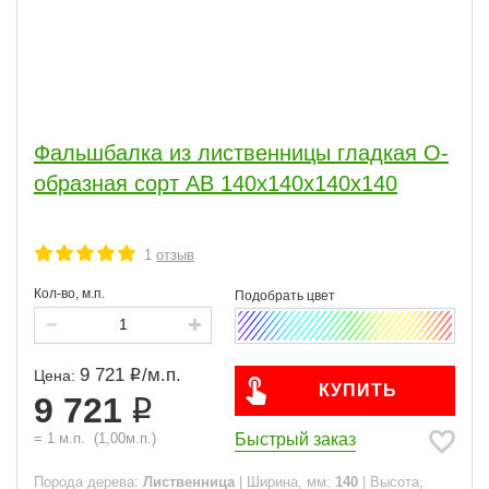
Фальшбалка из лиственницы гладкая О-
образная сорт АВ 140x140x140x140
1
отзыв
Кол-во, м.п.
9 721
/
м.п.
Цена:
КУПИТЬ
9 721
Быстрый заказ
=
1
м.п.
(
1,00
м.п.)
Порода дерева:
Лиственница
|
Ширина, мм:
140
|
Высота,