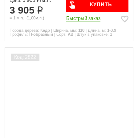
3 905
/
м.п.
Цена:
КУПИТЬ
3 905
Быстрый заказ
=
1
м.п.
(
1,00
м.п.)
Порода дерева:
Кедр
|
Ширина, мм:
110
|
Длина, м:
1-3.9
|
Профиль:
П-образный
|
Сорт:
АВ
|
Штук в упаковке:
1