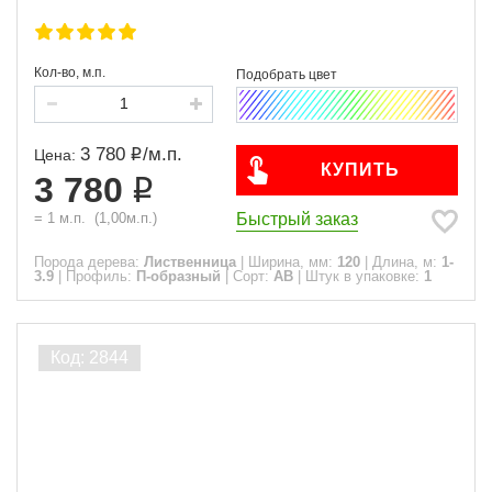
Кол-во, м.п.
3 780
/
м.п.
Цена:
КУПИТЬ
3 780
Быстрый заказ
=
1
м.п.
(
1,00
м.п.)
Порода дерева:
Лиственница
|
Ширина, мм:
120
|
Длина, м:
1-
3.9
|
Профиль:
П-образный
|
Сорт:
АВ
|
Штук в упаковке:
1