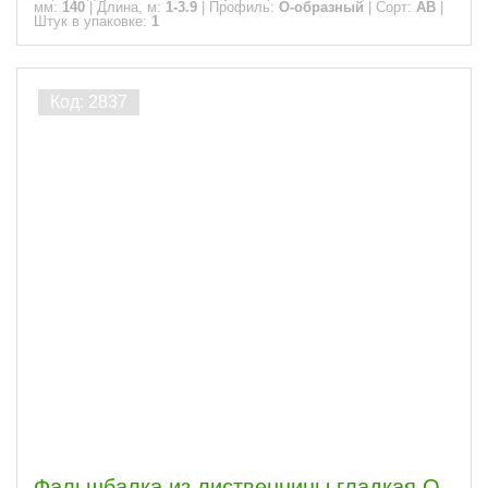
мм:
140
|
Длина, м:
1-3.9
|
Профиль:
О-образный
|
Сорт:
АВ
|
Штук в упаковке:
1
Фальшбалка из лиственницы гладкая О-