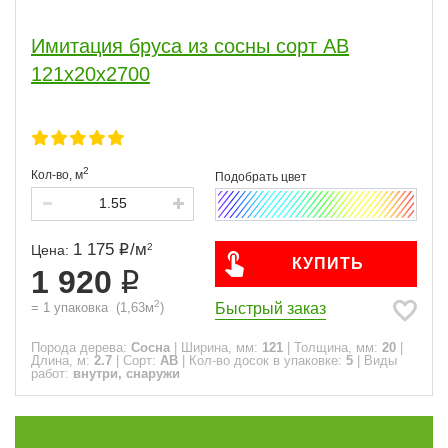
2
8
Имитация бруса из сосны сорт АВ
2.1
8
121x20x2700
2.4
2
2.7
2
3
18
3.3
3.6
3.9
2
2
2
4
8
4.2
4.5
4.8
5
5.1
5.4
5.7
8
2
2
2
2
2
2
6
32
2
Кол-во,
м
Сорт
1 175
/
м
2
Цена:
КУПИТЬ
АВ
2
1 920
ВС
1
2
Быстрый заказ
=
1
упаковка
(
1,63
м
)
Часто спрашивают
Порода дерева:
Сосна
|
Ширина, мм:
121
|
Толщина, мм:
20
|
Длина, м:
2.7
|
Сорт:
АВ
|
Кол-во досок в упаковке:
5
|
Виды
работ:
внутри, снаружи
Виды работ