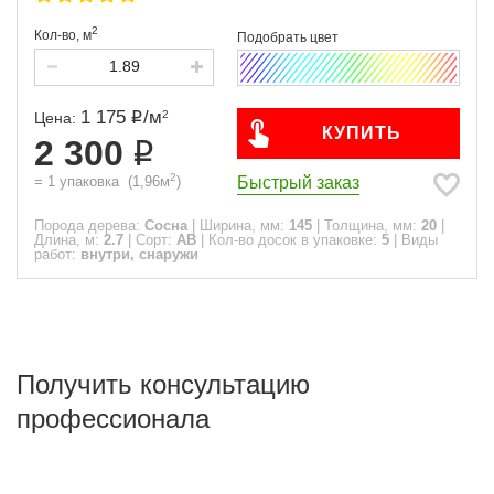
2
Кол-во,
м
1 175
/
м
2
Цена:
КУПИТЬ
2 300
2
Быстрый заказ
=
1
упаковка
(
1,96
м
)
Порода дерева:
Сосна
|
Ширина, мм:
145
|
Толщина, мм:
20
|
Длина, м:
2.7
|
Сорт:
АВ
|
Кол-во досок в упаковке:
5
|
Виды
работ:
внутри, снаружи
Получить консультацию
профессионала