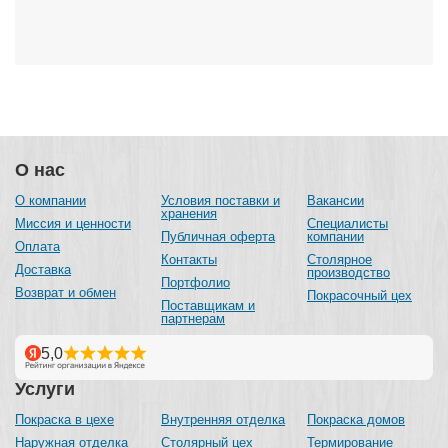
О нас
О компании
Условия поставки и
Вакансии
хранения
Миссия и ценности
Специалисты
Публичная оферта
компании
Оплата
Контакты
Столярное
Доставка
производство
Портфолио
Возврат и обмен
Покрасочный цех
Поставщикам и
партнерам
Услуги
Покраска в цехе
Внутренняя отделка
Покраска домов
Наружная отделка
Столярный цех
Термирование