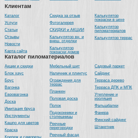
Клиентам
Каталог
Скидка за отзыв
Калькулятор
покраски в цехе
Услуги
Фотогалерея
Калькулятор
Статьи
СКИДКИ и АКЦИИ
пиломатериалов
Отзывы
Калькулятор вн. и
Калькулятор террас
внеш. отделки
Новости
Калькулятор
Карта сайта
покраски домов
Каталог пиломатериалов
Акции и скидки
Мебельный щит
Садовый паркет
Блок хаус
Наличник и плинтус
Сайдинг
Брус
Ограждения для
Терраса дерево
террас
Вагонка
Терраса ДПК и МПК
Планкен
Евровагонка
Утепление и
Половая доска
изоляция
Доска
Полок
Фальшбалки
Имитация бруса
Подоконники и
Фанера
Инструменты
столешницы
Финский сайдинг
Кашпо для цветов
Реечные
Штакетник
перегородки
Краска
Реечный фасад
Крепеж и саморезы