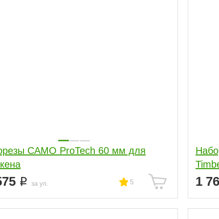
резы CAMO ProTech 60 мм для
Набо
кена
Timbe
575
1 7
5
за уп.