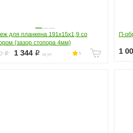
еж для планкена 191х15х1,9 со
П-об
ором (зазор стопора 4мм)
1 0
1 344
80
5
за уп.