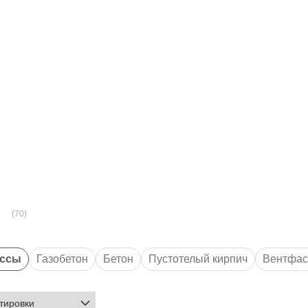
ы
ассы
Газобетон
Бетон
Пустотелый кирпич
Вентфас