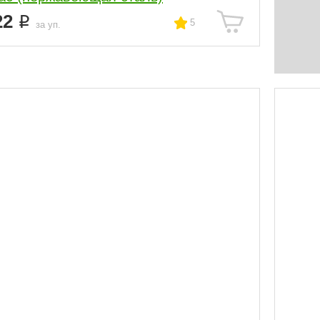
22
5
за уп.