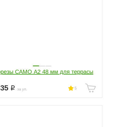
резы CAMO А2 48 мм для террасы
635
5
за уп.