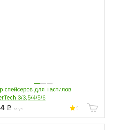
р спейсеров для настилов
rTech 3/3,5/4/5/6
64
5
за уп.