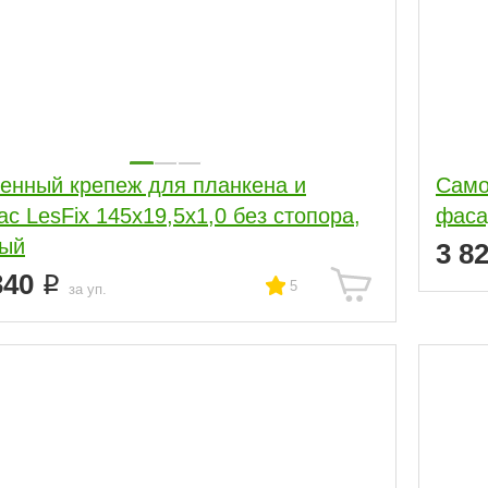
енный крепеж для планкена и
Само
ас LesFix 145х19,5х1,0 без стопора,
фаса
ный
3 8
340
5
за уп.