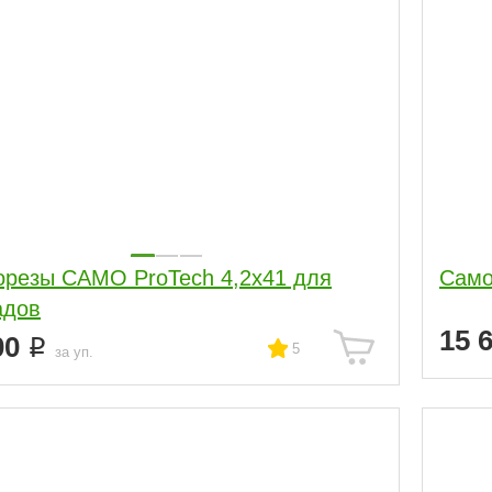
резы CAMO ProTech 4,2x41 для
Само
адов
15 
00
5
за уп.