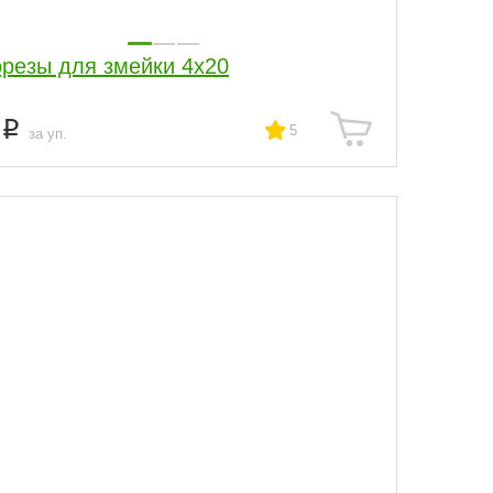
резы для змейки 4х20
9
5
за уп.