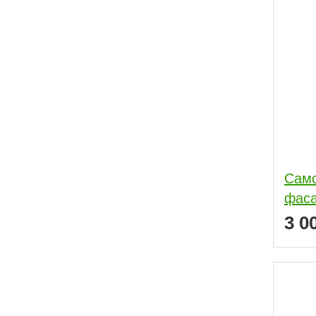
Само
фас
3 0