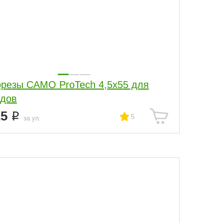
резы CAMO ProTech 4,5x55 для
дов
25
5
за уп.