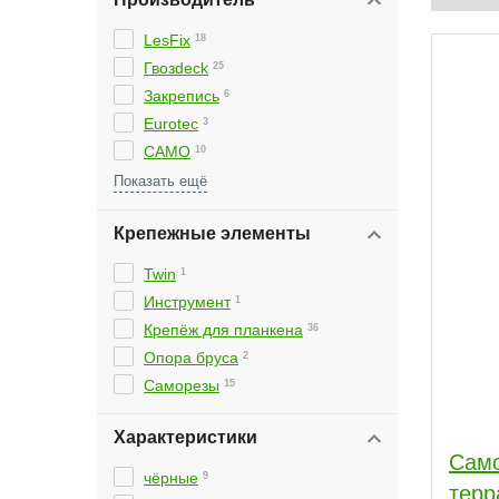
LesFix
18
Гвозdeck
25
ИП
2
Закрепись
6
Fischer
DeckTie
1
2
Eurotec
3
Essve
1
CAMO
10
УНО
2
Крепежные элементы
Twin
1
Инструмент
1
Крепёж для планкена
36
Опора бруса
2
Саморезы
15
Характеристики
Само
чёрные
9
терр