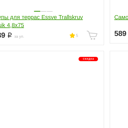
пы для террас Essve Trallskruv
Само
sik 4,8х75
58
39
5
за уп.