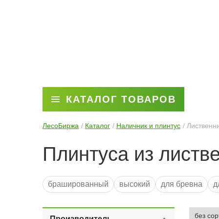
КАТАЛОГ ТОВАРОВ
ЛесоБиржа
Каталог
Наличник и плинтус
Лиственн
Плинтуса из листв
брашированный
высокий
для бревна
д
Производитель