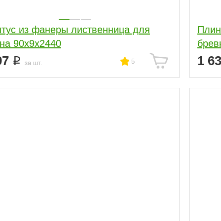
тус из фанеры лиственница для
Плин
бревна 90х9х2440
97
1 6
5
за шт.