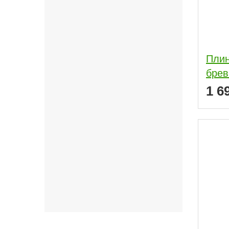
Плин
1 6