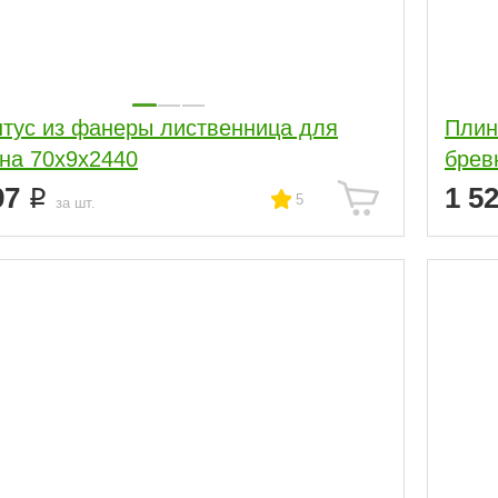
тус из фанеры лиственница для
Плин
бревна 70х9х2440
97
1 5
5
за шт.