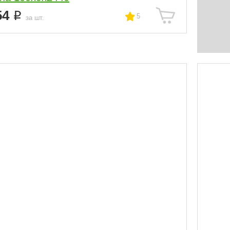
54
5
за шт.