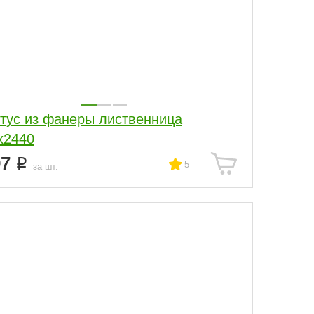
тус из фанеры лиственница
х2440
97
5
за шт.