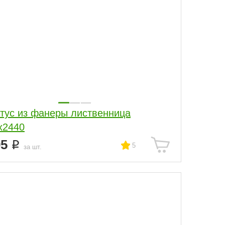
тус из фанеры лиственница
х2440
95
5
за шт.