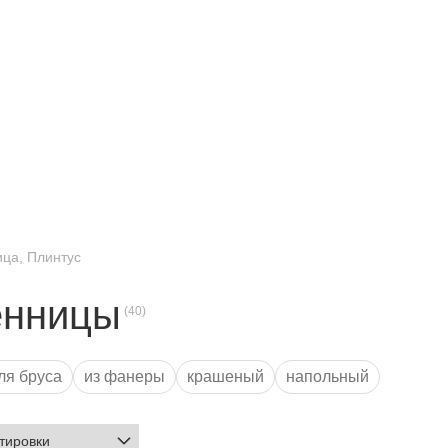
ица, Плинтус
енницы
ля бруса
из фанеры
крашеный
напольный