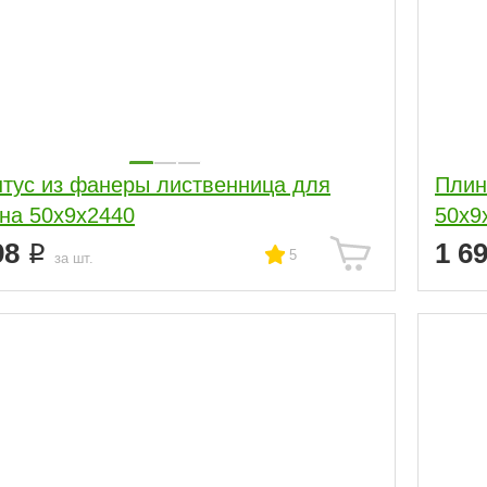
тус из фанеры лиственница для
Плин
бревна 50х9х2440
50х9
98
1 6
5
за шт.