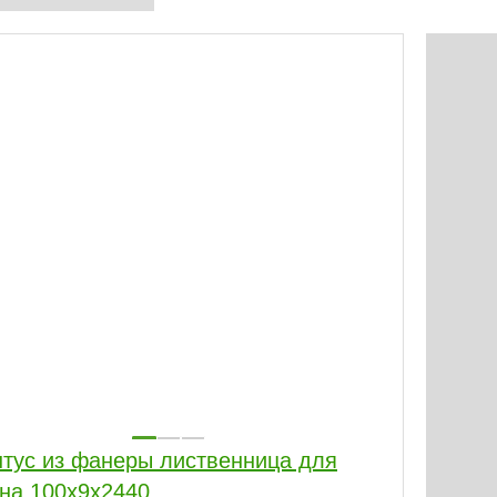
тус из фанеры лиственница для
бревна 100х9х2440