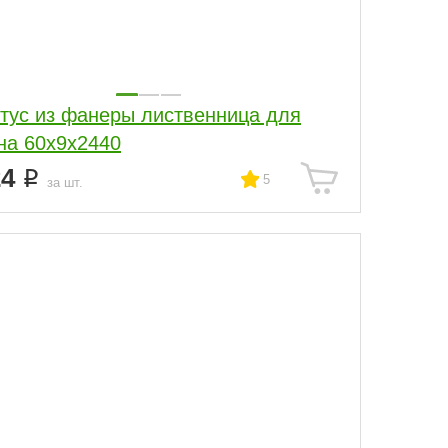
тус из фанеры лиственница для
бревна 60х9х2440
24
5
за шт.