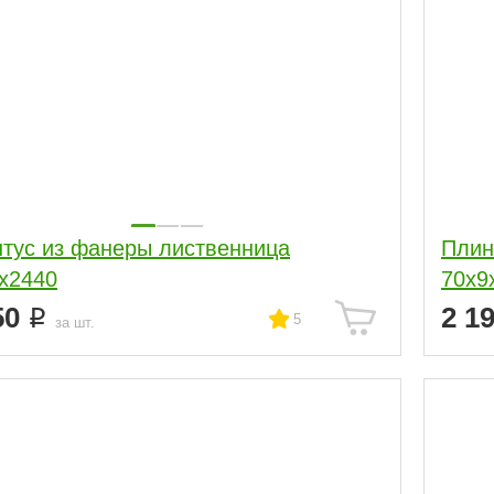
тус из фанеры лиственница
Плин
х2440
70х9
50
2 1
5
за шт.