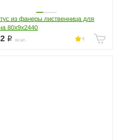
тус из фанеры лиственница для
бревна 80х9х2440
32
5
за шт.