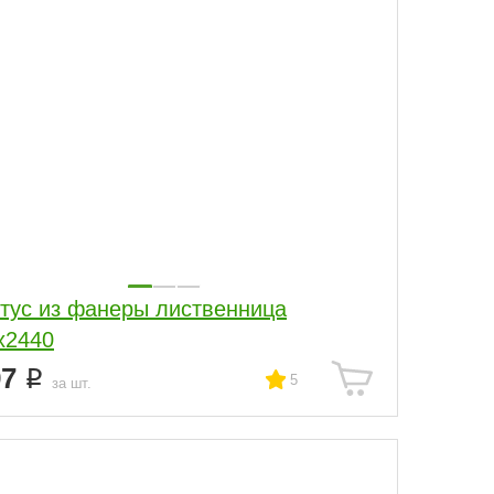
тус из фанеры лиственница
х2440
97
5
за шт.