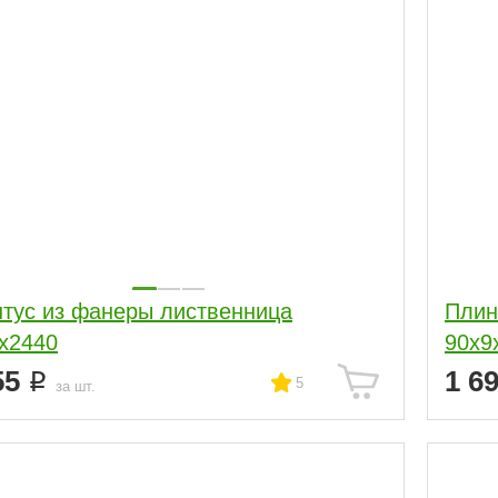
тус из фанеры лиственница
Плин
х2440
90х9
55
1 6
5
за шт.