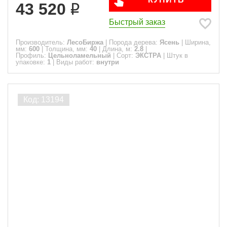
43 520
Быстрый заказ
Производитель:
ЛесоБиржа
|
Порода дерева:
Ясень
|
Ширина,
мм:
600
|
Толщина, мм:
40
|
Длина, м:
2.8
|
Профиль:
Цельноламельный
|
Сорт:
ЭКСТРА
|
Штук в
упаковке:
1
|
Виды работ:
внутри