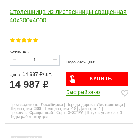
Столешница из лиственницы сращенная
40х300х4000
Кол-во, шт.
14 987
/
шт.
Цена:
КУПИТЬ
14 987
Быстрый заказ
Производитель:
ЛесоБиржа
|
Порода дерева:
Лиственница
|
Ширина, мм:
300
|
Толщина, мм:
40
|
Длина, м:
4
|
Профиль:
Сращенный
|
Сорт:
ЭКСТРА
|
Штук в упаковке:
1
|
Виды работ:
внутри