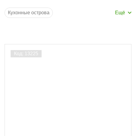
Кухонные острова
Кухонные столешницы
Прямоугольные столешницы
Столешницы для барной стойки
Производитель
Столешницы для ванной
ЛесоБиржа
25
Порода дерева
Лиственница
8
Сосна
2
Дуб
7
Ясень
8
Ширина, мм