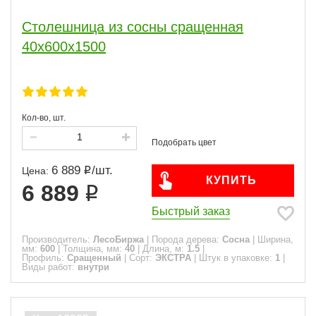
Столешница из сосны сращенная
40х600х1500
Кол-во, шт.
6 889
/
шт.
Цена:
КУПИТЬ
6 889
Быстрый заказ
Производитель:
ЛесоБиржа
|
Порода дерева:
Сосна
|
Ширина,
мм:
600
|
Толщина, мм:
40
|
Длина, м:
1.5
|
Профиль:
Сращенный
|
Сорт:
ЭКСТРА
|
Штук в упаковке:
1
|
Виды работ:
внутри