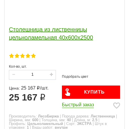
Столешница из лиственницы
цельноламельная 40х600х2500
Кол-во, шт.
25 167
/
шт.
Цена:
КУПИТЬ
25 167
Быстрый заказ
Производитель:
ЛесоБиржа
|
Порода дерева:
Лиственница
|
Ширина, мм:
600
|
Толщина, мм:
40
|
Длина, м:
2.5
|
Профиль:
Цельноламельный
|
Сорт:
ЭКСТРА
|
Штук в
упаковке:
1
|
Виды работ:
внутри