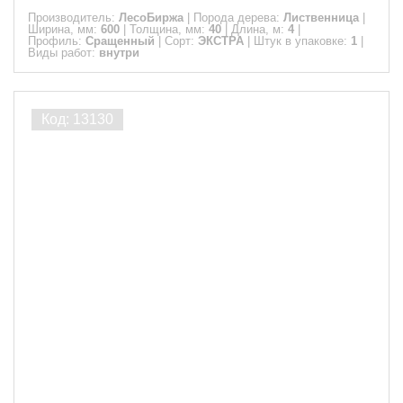
Производитель:
ЛесоБиржа
|
Порода дерева:
Лиственница
|
Ширина, мм:
600
|
Толщина, мм:
40
|
Длина, м:
4
|
Профиль:
Сращенный
|
Сорт:
ЭКСТРА
|
Штук в упаковке:
1
|
Виды работ:
внутри