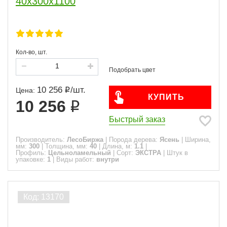
40х300х1100
Кол-во, шт.
10 256
/
шт.
Цена:
КУПИТЬ
10 256
Быстрый заказ
Производитель:
ЛесоБиржа
|
Порода дерева:
Ясень
|
Ширина,
мм:
300
|
Толщина, мм:
40
|
Длина, м:
1.1
|
Профиль:
Цельноламельный
|
Сорт:
ЭКСТРА
|
Штук в
упаковке:
1
|
Виды работ:
внутри