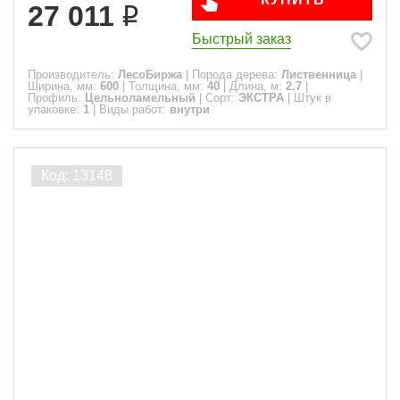
27 011
Быстрый заказ
Производитель:
ЛесоБиржа
|
Порода дерева:
Лиственница
|
Ширина, мм:
600
|
Толщина, мм:
40
|
Длина, м:
2.7
|
Профиль:
Цельноламельный
|
Сорт:
ЭКСТРА
|
Штук в
упаковке:
1
|
Виды работ:
внутри