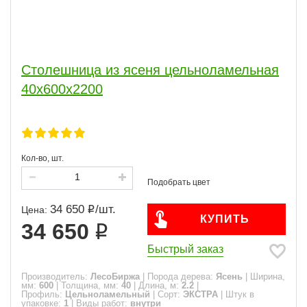
Столешница из ясеня цельноламельная
40х600х2200
Кол-во, шт.
34 650
/
шт.
Цена:
КУПИТЬ
34 650
Быстрый заказ
Производитель:
ЛесоБиржа
|
Порода дерева:
Ясень
|
Ширина,
мм:
600
|
Толщина, мм:
40
|
Длина, м:
2.2
|
Профиль:
Цельноламельный
|
Сорт:
ЭКСТРА
|
Штук в
упаковке:
1
|
Виды работ:
внутри