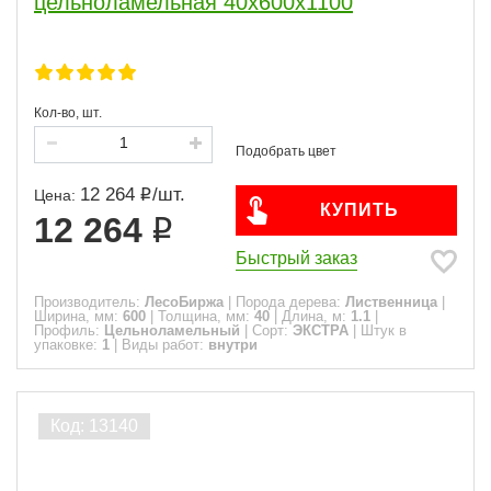
цельноламельная 40х600х1100
Кол-во, шт.
12 264
/
шт.
Цена:
КУПИТЬ
12 264
Быстрый заказ
Производитель:
ЛесоБиржа
|
Порода дерева:
Лиственница
|
Ширина, мм:
600
|
Толщина, мм:
40
|
Длина, м:
1.1
|
Профиль:
Цельноламельный
|
Сорт:
ЭКСТРА
|
Штук в
упаковке:
1
|
Виды работ:
внутри