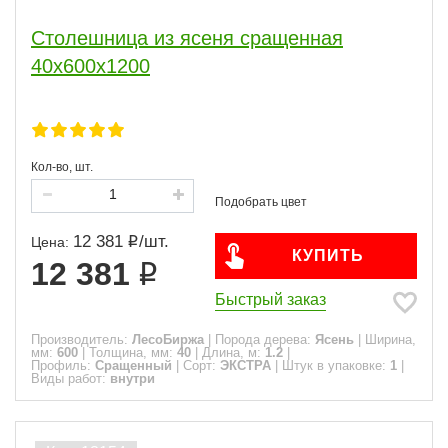
Столешница из ясеня сращенная
40х600х1200
Кол-во, шт.
12 381
/
шт.
Цена:
КУПИТЬ
12 381
Быстрый заказ
Производитель:
ЛесоБиржа
|
Порода дерева:
Ясень
|
Ширина,
мм:
600
|
Толщина, мм:
40
|
Длина, м:
1.2
|
Профиль:
Сращенный
|
Сорт:
ЭКСТРА
|
Штук в упаковке:
1
|
Виды работ:
внутри