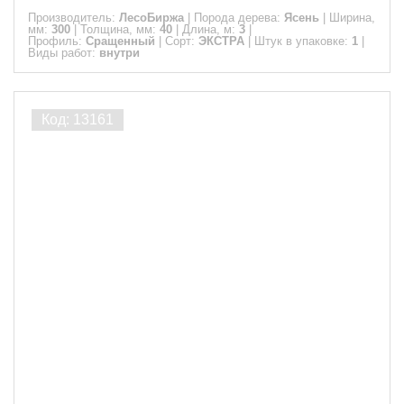
Производитель:
ЛесоБиржа
|
Порода дерева:
Ясень
|
Ширина,
мм:
300
|
Толщина, мм:
40
|
Длина, м:
3
|
Профиль:
Сращенный
|
Сорт:
ЭКСТРА
|
Штук в упаковке:
1
|
Виды работ:
внутри