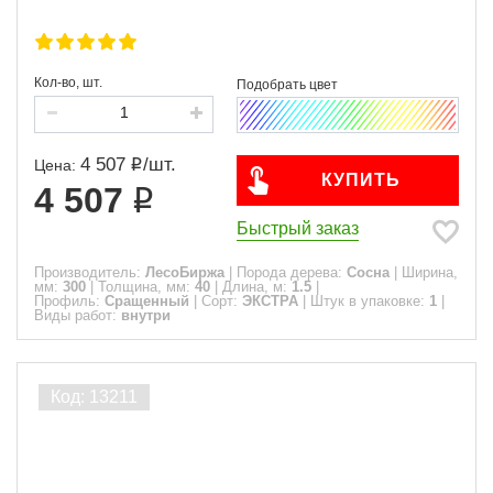
Кол-во, шт.
4 507
/
шт.
Цена:
КУПИТЬ
4 507
Быстрый заказ
Производитель:
ЛесоБиржа
|
Порода дерева:
Сосна
|
Ширина,
мм:
300
|
Толщина, мм:
40
|
Длина, м:
1.5
|
Профиль:
Сращенный
|
Сорт:
ЭКСТРА
|
Штук в упаковке:
1
|
Виды работ:
внутри