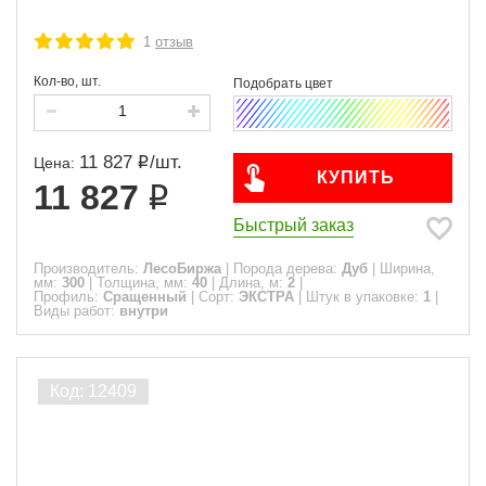
1
отзыв
Кол-во, шт.
11 827
/
шт.
Цена:
КУПИТЬ
11 827
Быстрый заказ
Производитель:
ЛесоБиржа
|
Порода дерева:
Дуб
|
Ширина,
мм:
300
|
Толщина, мм:
40
|
Длина, м:
2
|
Профиль:
Сращенный
|
Сорт:
ЭКСТРА
|
Штук в упаковке:
1
|
Виды работ:
внутри