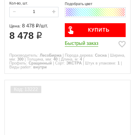
Кол-во, шт.
8 478
/
шт.
Цена:
КУПИТЬ
8 478
Быстрый заказ
Производитель:
ЛесоБиржа
|
Порода дерева:
Сосна
|
Ширина,
мм:
300
|
Толщина, мм:
40
|
Длина, м:
4
|
Профиль:
Сращенный
|
Сорт:
ЭКСТРА
|
Штук в упаковке:
1
|
Виды работ:
внутри