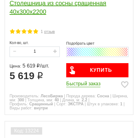
Столешница из сосны сращенная
40х300х2200
1
отзыв
Кол-во, шт.
5 619
/
шт.
Цена:
КУПИТЬ
5 619
Быстрый заказ
Производитель:
ЛесоБиржа
|
Порода дерева:
Сосна
|
Ширина,
мм:
300
|
Толщина, мм:
40
|
Длина, м:
2.2
|
Профиль:
Сращенный
|
Сорт:
ЭКСТРА
|
Штук в упаковке:
1
|
Виды работ:
внутри