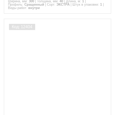
Ширина, мм:
300
|
Толщина, мм:
40
|
Длина, м:
1
|
Профиль:
Сращенный
|
Сорт:
ЭКСТРА
|
Штук в упаковке:
1
|
Виды работ:
внутри