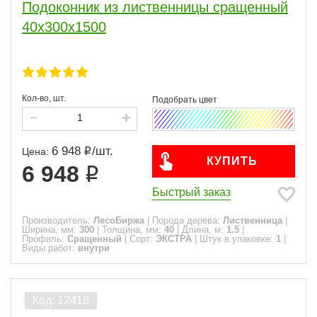
Подоконник из лиственницы сращенный
40х300х1500
Кол-во, шт.
6 948
/
шт.
Цена:
КУПИТЬ
6 948
Быстрый заказ
Производитель:
ЛесоБиржа
|
Порода дерева:
Лиственница
|
Ширина, мм:
300
|
Толщина, мм:
40
|
Длина, м:
1.5
|
Профиль:
Сращенный
|
Сорт:
ЭКСТРА
|
Штук в упаковке:
1
|
Виды работ:
внутри