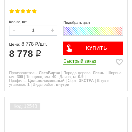
Кол-во, шт.
8 778
/
шт.
Цена:
КУПИТЬ
8 778
Быстрый заказ
Производитель:
ЛесоБиржа
|
Порода дерева:
Ясень
|
Ширина,
мм:
300
|
Толщина, мм:
40
|
Длина, м:
0.9
|
Профиль:
Цельноламельный
|
Сорт:
ЭКСТРА
|
Штук в
упаковке:
1
|
Виды работ:
внутри