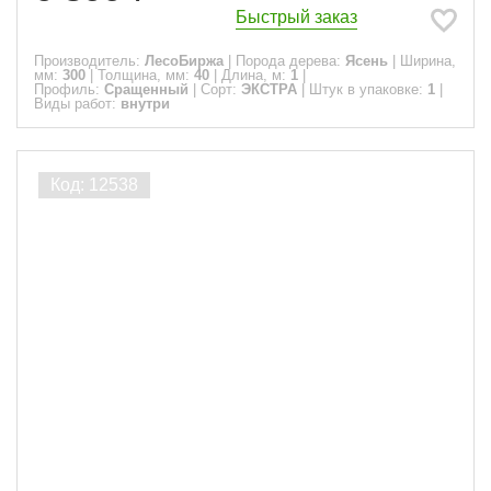
Быстрый заказ
Производитель:
ЛесоБиржа
|
Порода дерева:
Ясень
|
Ширина,
мм:
300
|
Толщина, мм:
40
|
Длина, м:
1
|
Профиль:
Сращенный
|
Сорт:
ЭКСТРА
|
Штук в упаковке:
1
|
Виды работ:
внутри