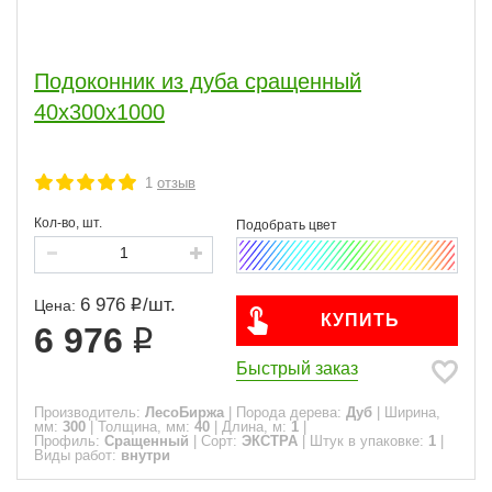
Подоконник из дуба сращенный
40х300х1000
1
отзыв
Кол-во, шт.
6 976
/
шт.
Цена:
КУПИТЬ
6 976
Быстрый заказ
Производитель:
ЛесоБиржа
|
Порода дерева:
Дуб
|
Ширина,
мм:
300
|
Толщина, мм:
40
|
Длина, м:
1
|
Профиль:
Сращенный
|
Сорт:
ЭКСТРА
|
Штук в упаковке:
1
|
Виды работ:
внутри