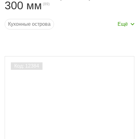
300 мм
Кухонные острова
Кухонные столешницы
Прямоугольные столешницы
Столешницы для барной стойки
Производитель
Столешницы для ванной
ЛесоБиржа
89
Порода дерева
Лиственница
22
Сосна
16
Дуб
25
Ясень
26