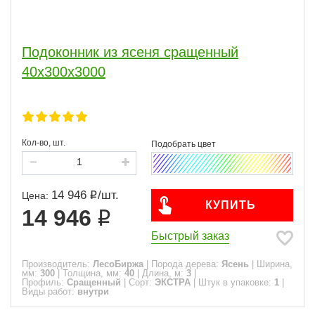
Подоконник из ясеня сращенный
40х300х3000
Кол-во, шт.
14 946
/
шт.
Цена:
КУПИТЬ
14 946
Быстрый заказ
Производитель:
ЛесоБиржа
|
Порода дерева:
Ясень
|
Ширина,
мм:
300
|
Толщина, мм:
40
|
Длина, м:
3
|
Профиль:
Сращенный
|
Сорт:
ЭКСТРА
|
Штук в упаковке:
1
|
Виды работ:
внутри