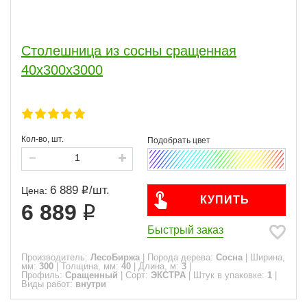
Столешница из сосны сращенная
40х300х3000
Кол-во, шт.
6 889
/
шт.
Цена:
КУПИТЬ
6 889
Быстрый заказ
Производитель:
ЛесоБиржа
|
Порода дерева:
Сосна
|
Ширина,
мм:
300
|
Толщина, мм:
40
|
Длина, м:
3
|
Профиль:
Сращенный
|
Сорт:
ЭКСТРА
|
Штук в упаковке:
1
|
Виды работ:
внутри