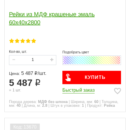
Рейки из МДФ крашеные эмаль
60х40х2800
Кол-во, шт.
5 487
/
шт.
Цена:
КУПИТЬ
5 487
Быстрый заказ
=
1
шт.
Порода дерева:
МДФ без шпона
|
Ширина, мм:
60
|
Толщина,
мм:
40
|
Длина, м:
2.8
|
Штук в упаковке:
1
|
Продукт:
Рейка