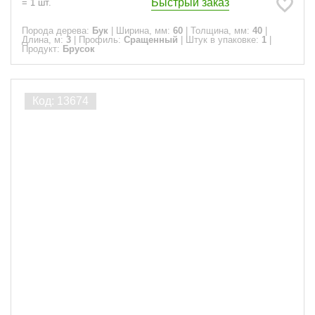
Быстрый заказ
=
1
шт.
Порода дерева:
Бук
|
Ширина, мм:
60
|
Толщина, мм:
40
|
Длина, м:
3
|
Профиль:
Сращенный
|
Штук в упаковке:
1
|
Продукт:
Брусок