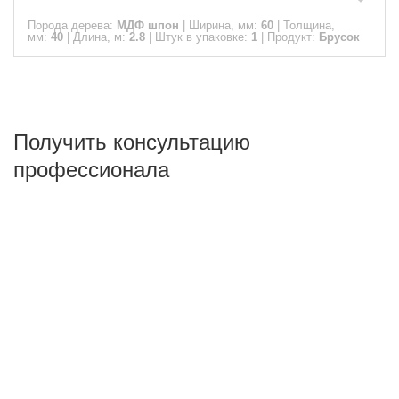
Порода дерева:
МДФ шпон
|
Ширина, мм:
60
|
Толщина,
мм:
40
|
Длина, м:
2.8
|
Штук в упаковке:
1
|
Продукт:
Брусок
Получить консультацию
профессионала