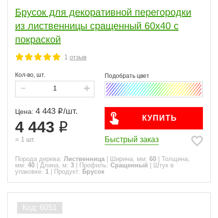
Брусок для декоративной перегородки
из лиственницы сращенный 60x40 с
покраской
1
отзыв
Кол-во, шт.
4 443
/
шт.
Цена:
КУПИТЬ
4 443
Быстрый заказ
=
1
шт.
Порода дерева:
Лиственница
|
Ширина, мм:
60
|
Толщина,
мм:
40
|
Длина, м:
3
|
Профиль:
Сращенный
|
Штук в
упаковке:
1
|
Продукт:
Брусок