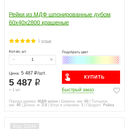
Рейки из МДФ шпонированные дубом
60х40х2800 крашеные
1
отзыв
Кол-во, шт.
5 487
/
шт.
Цена:
КУПИТЬ
5 487
Быстрый заказ
=
1
шт.
Порода дерева:
МДФ шпон
|
Ширина, мм:
60
|
Толщина,
мм:
40
|
Длина, м:
2.8
|
Штук в упаковке:
1
|
Продукт:
Рейка