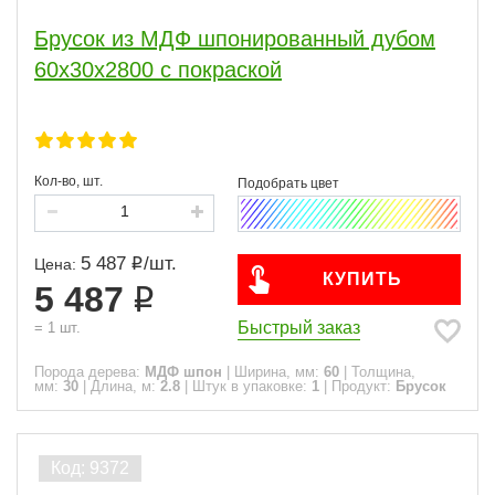
Брусок из МДФ шпонированный дубом
60х30х2800 с покраской
Кол-во, шт.
5 487
/
шт.
Цена:
КУПИТЬ
5 487
Быстрый заказ
=
1
шт.
Порода дерева:
МДФ шпон
|
Ширина, мм:
60
|
Толщина,
мм:
30
|
Длина, м:
2.8
|
Штук в упаковке:
1
|
Продукт:
Брусок