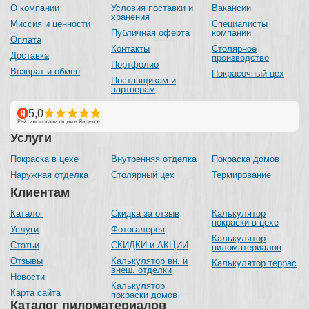
О компании
Условия поставки и
Вакансии
хранения
Миссия и ценности
Специалисты
Публичная оферта
компании
Оплата
Контакты
Столярное
Доставка
производство
Портфолио
Возврат и обмен
Покрасочный цех
Поставщикам и
партнерам
Услуги
Покраска в цехе
Внутренняя отделка
Покраска домов
Наружная отделка
Столярный цех
Термирование
Клиентам
Каталог
Скидка за отзыв
Калькулятор
покраски в цехе
Услуги
Фотогалерея
Калькулятор
Статьи
СКИДКИ и АКЦИИ
пиломатериалов
Отзывы
Калькулятор вн. и
Калькулятор террас
внеш. отделки
Новости
Калькулятор
Карта сайта
покраски домов
Каталог пиломатериалов