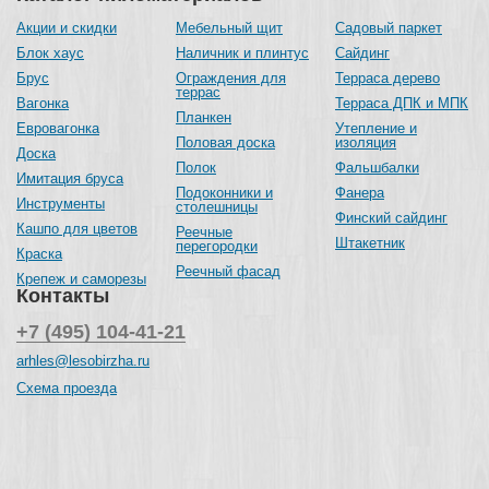
Акции и скидки
Мебельный щит
Садовый паркет
Блок хаус
Наличник и плинтус
Сайдинг
Брус
Ограждения для
Терраса дерево
террас
Вагонка
Терраса ДПК и МПК
Планкен
Евровагонка
Утепление и
Половая доска
изоляция
Доска
Полок
Фальшбалки
Имитация бруса
Подоконники и
Фанера
Инструменты
столешницы
Финский сайдинг
Кашпо для цветов
Реечные
Штакетник
перегородки
Краска
Реечный фасад
Крепеж и саморезы
Контакты
+7 (495) 104-41-21
arhles@lesobirzha.ru
Схема проезда