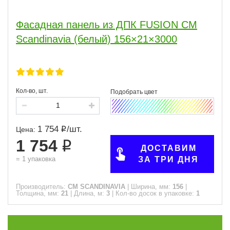
21
3
Фасадная панель из ДПК FUSION СM
Длина, м
Scandinavia (белый) 156×21×3000
3
3
Сфера
Кол-во, шт.
ПОКАЗАТЬ
1 754
/
шт.
Цена:
сбросить
1 754
ДОСТАВИМ
=
1
упаковка
ЗА ТРИ ДНЯ
Производитель:
CM SCANDINAVIA
|
Ширина, мм:
156
|
Толщина, мм:
21
|
Длина, м:
3
|
Кол-во досок в упаковке:
1