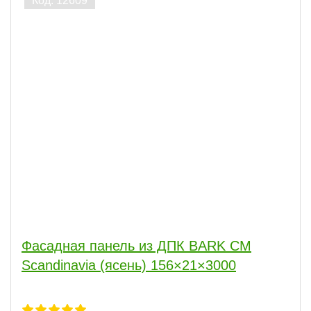
Фасадная панель из ДПК BARK СM
Scandinavia (ясень) 156×21×3000