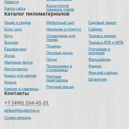
Новости
Калькулятор
Карта сайта
покраски домов
Каталог пиломатериалов
Акции и скидки
Мебельный щит
Садовый паркет
Блок хаус
Наличник и плинтус
Сайдинг
Брус
Ограждения для
Терраса дерево
террас
Вагонка
Терраса ДПК и МПК
Планкен
Евровагонка
Утепление и
Половая доска
изоляция
Доска
Полок
Фальшбалки
Имитация бруса
Подоконники и
Фанера
Инструменты
столешницы
Финский сайдинг
Кашпо для цветов
Реечные
Штакетник
перегородки
Краска
Реечный фасад
Крепеж и саморезы
Контакты
+7 (495) 104-41-21
arhles@lesobirzha.ru
Схема проезда