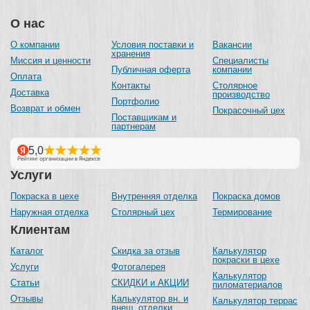
О нас
О компании
Условия поставки и
Вакансии
хранения
Миссия и ценности
Специалисты
Публичная оферта
компании
Оплата
Контакты
Столярное
Доставка
производство
Портфолио
Возврат и обмен
Покрасочный цех
Поставщикам и
партнерам
Услуги
Покраска в цехе
Внутренняя отделка
Покраска домов
Наружная отделка
Столярный цех
Термирование
Клиентам
Каталог
Скидка за отзыв
Калькулятор
покраски в цехе
Услуги
Фотогалерея
Калькулятор
Статьи
СКИДКИ и АКЦИИ
пиломатериалов
Отзывы
Калькулятор вн. и
Калькулятор террас
внеш. отделки