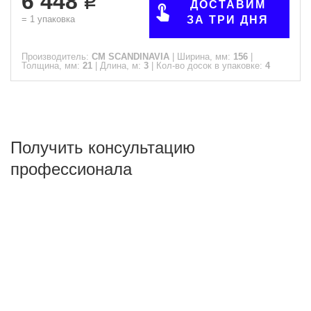
6 448
ДОСТАВИМ
=
1
упаковка
ЗА ТРИ ДНЯ
Производитель:
CM SCANDINAVIA
|
Ширина, мм:
156
|
Толщина, мм:
21
|
Длина, м:
3
|
Кол-во досок в упаковке:
4
Получить консультацию
профессионала