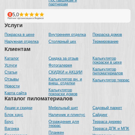
Поставщикам и
партнерам
Услуги
Покраска в цехе
Внутренняя отделка
Покраска домов
Наружная отделка
Столярный цех
Термирование
Клиентам
Каталог
Скидка за отзыв
Калькулятор
покраски в цехе
Услуги
Фотогалерея
Калькулятор
Статьи
СКИДКИ и АКЦИИ
пиломатериалов
Отзывы
Калькулятор вн. и
Калькулятор террас
внеш. отделки
Новости
Калькулятор
Карта сайта
покраски домов
Каталог пиломатериалов
Акции и скидки
Мебельный щит
Садовый паркет
Блок хаус
Наличник и плинтус
Сайдинг
Брус
Ограждения для
Терраса дерево
террас
Вагонка
Терраса ДПК и МПК
Планкен