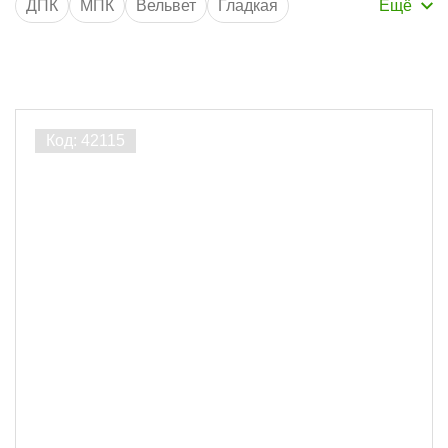
ДПК
МПК
Вельвет
Гладкая
Двухсторонняя
Односторонняя
Грядки
Ступени
Забор
Опоры
Крепеж
Лаги
Производитель
INTEGRO
1
Порода дерева
ДПК
1
Ширина, мм
140
1
Толщина, мм
11
1