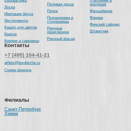
Евровагонка
Утепление и
Половая доска
изоляция
Доска
Полок
Фальшбалки
Имитация бруса
Подоконники и
Фанера
Инструменты
столешницы
Финский сайдинг
Кашпо для цветов
Реечные
Штакетник
перегородки
Краска
Реечный фасад
Крепеж и саморезы
Контакты
+7 (495) 104-41-21
arhles@lesobirzha.ru
Схема проезда
Филиалы
Санкт-Петербург
Химки