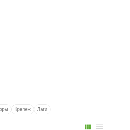
Маршрут к складу
Рассчитать доставку
оры
Крепеж
Лаги