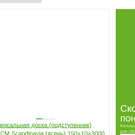
Ск
по
ерсальная доска (подступенник)
Кальку
для обш
СM Scandinavia (ясень) 150×10×3000