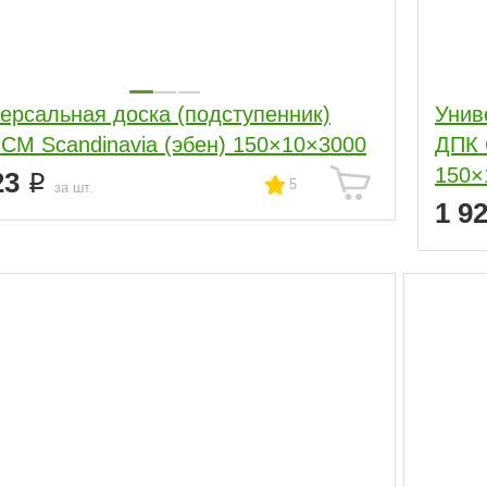
ерсальная доска (подступенник)
Унив
СM Scandinavia (эбен) 150×10×3000
ДПК 
150×
23
5
за шт.
1 9