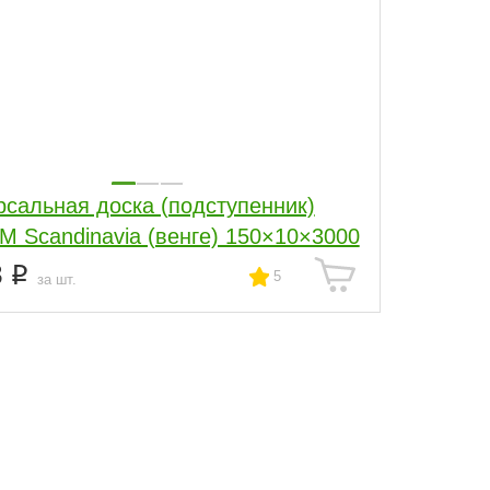
рсальная доска (подступенник)
M Scandinavia (венге) 150×10×3000
3
5
за шт.