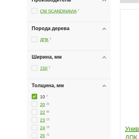
CM SCANDINAVIA
7
Порода дерева
ДПК
7
Ширина, мм
150
7
Толщина, мм
10
7
11
18
1
3
20
26
21
8
22
80
23
15
24
Унив
19
25
72
ДПК 