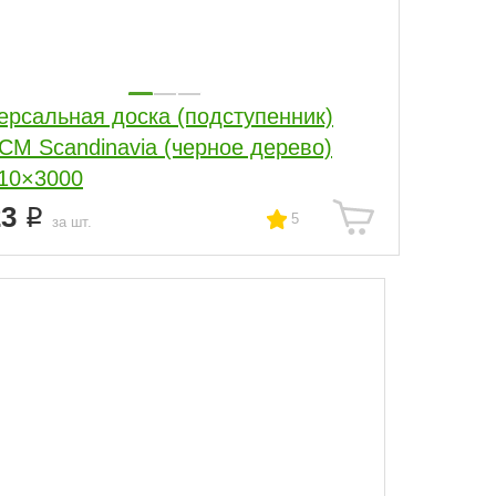
ерсальная доска (подступенник)
СM Scandinavia (черное дерево)
10×3000
23
5
за шт.