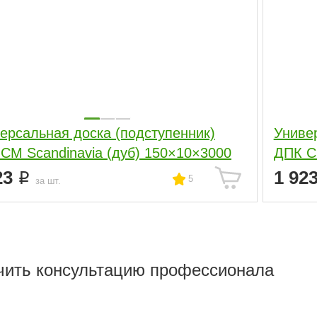
ерсальная доска (подступенник)
Униве
СM Scandinavia (дуб) 150×10×3000
ДПК С
23
1 92
5
за шт.
чить консультацию профессионала