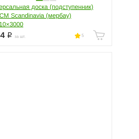
ерсальная доска (подступенник)
СM Scandinavia (мербау)
10×3000
34
5
за шт.