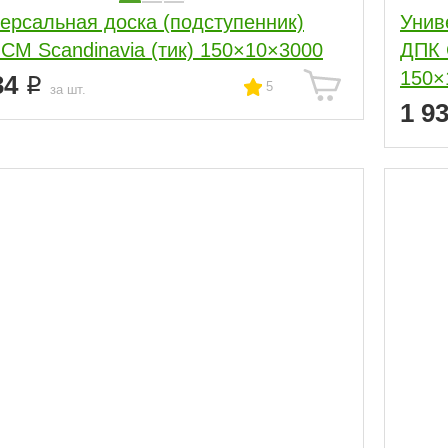
ерсальная доска (подступенник)
Унив
СM Scandinavia (тик) 150×10×3000
ДПК 
150×
34
5
за шт.
1 9