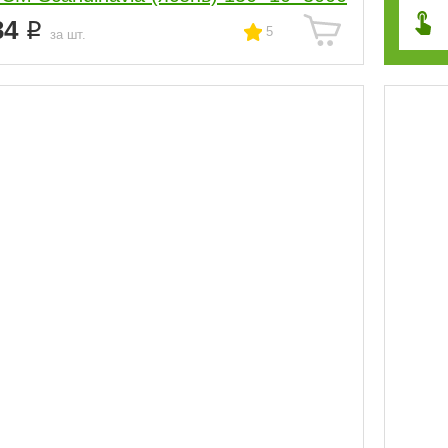
34
5
за шт.