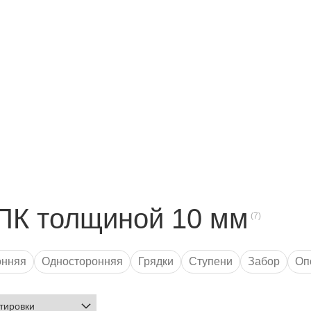
ПК толщиной 10 мм
онняя
Односторонняя
Грядки
Ступени
Забор
Оп