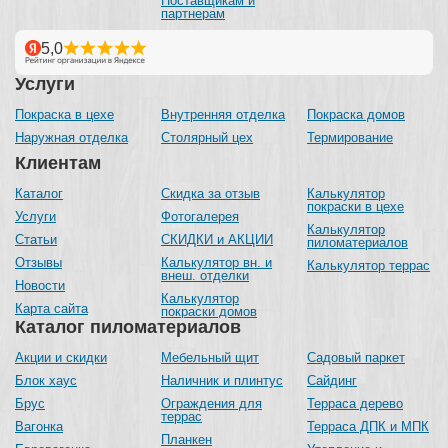
Поставщикам и
партнерам
Услуги
Покраска в цехе
Внутренняя отделка
Покраска домов
Наружная отделка
Столярный цех
Термирование
Клиентам
Каталог
Скидка за отзыв
Калькулятор
покраски в цехе
Услуги
Фотогалерея
Калькулятор
Статьи
СКИДКИ и АКЦИИ
пиломатериалов
Отзывы
Калькулятор вн. и
Калькулятор террас
внеш. отделки
Новости
Калькулятор
Карта сайта
покраски домов
Каталог пиломатериалов
Акции и скидки
Мебельный щит
Садовый паркет
Блок хаус
Наличник и плинтус
Сайдинг
Брус
Ограждения для
Терраса дерево
террас
Вагонка
Терраса ДПК и МПК
Планкен