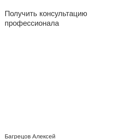
Виды работ
Получить консультацию
профессионала
ПОКАЗАТЬ
сбросить
Багрецов Алексей