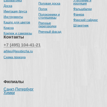
Евровагонка
Утепление и
Половая доска
изоляция
Доска
Полок
Фальшбалки
Имитация бруса
Подоконники и
Фанера
Инструменты
столешницы
Финский сайдинг
Кашпо для цветов
Реечные
Штакетник
перегородки
Краска
Реечный фасад
Крепеж и саморезы
Контакты
+7 (495) 104-41-21
arhles@lesobirzha.ru
Схема проезда
Филиалы
Санкт-Петербург
Химки