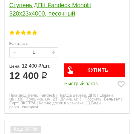
Ступень ДПК Fandeck Monolit
320х23х4000, песочный
Кол-во, шт.
12 400
/
шт.
Цена:
КУПИТЬ
12 400
Быстрый заказ
Производитель:
Fandeck
|
Порода дерева:
ДПК
|
Ширина,
мм:
320
|
Толщина, мм:
23
|
Длина, м:
3
|
Профиль:
Вельвет
|
Сорт:
ЭКСТРА
|
Кол-во досок в упаковке:
1
|
Виды
работ:
снаружи