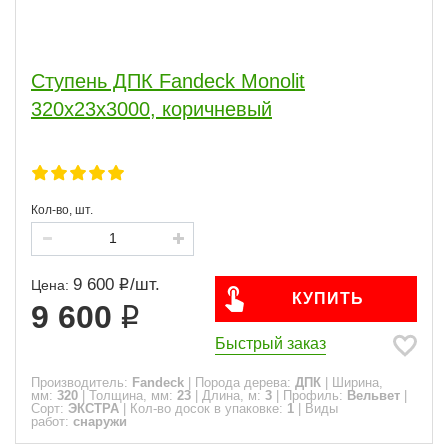
Ступень ДПК Fandeck Monolit
320х23х3000, коричневый
Кол-во, шт.
9 600
/
шт.
Цена:
КУПИТЬ
9 600
Быстрый заказ
Производитель:
Fandeck
|
Порода дерева:
ДПК
|
Ширина,
мм:
320
|
Толщина, мм:
23
|
Длина, м:
3
|
Профиль:
Вельвет
|
Сорт:
ЭКСТРА
|
Кол-во досок в упаковке:
1
|
Виды
работ:
снаружи