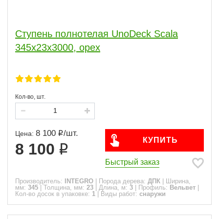
Ступень полнотелая UnoDeck Scala
345х23х3000, орех
Кол-во, шт.
8 100
/
шт.
Цена:
КУПИТЬ
8 100
Быстрый заказ
Производитель:
INTEGRO
|
Порода дерева:
ДПК
|
Ширина,
мм:
345
|
Толщина, мм:
23
|
Длина, м:
3
|
Профиль:
Вельвет
|
Кол-во досок в упаковке:
1
|
Виды работ:
снаружи