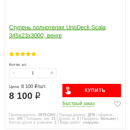
Ступень полнотелая UnoDeck Scala
345х23х3000, венге
Кол-во, шт.
8 100
/
шт.
Цена:
КУПИТЬ
8 100
Быстрый заказ
Производитель:
INTEGRO
|
Порода дерева:
ДПК
|
Ширина,
мм:
345
|
Толщина, мм:
23
|
Длина, м:
3
|
Профиль:
Вельвет
|
Кол-во досок в упаковке:
1
|
Виды работ:
снаружи