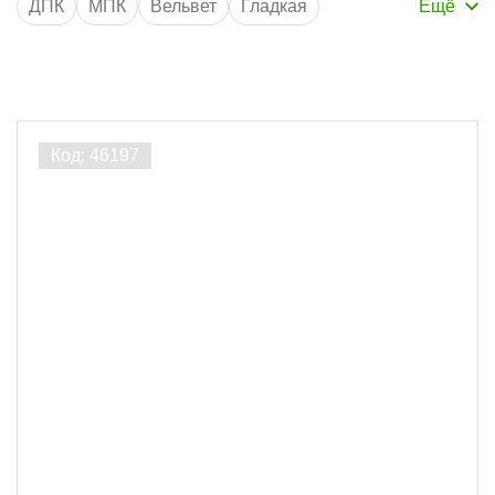
ДПК
МПК
Вельвет
Гладкая
Двухсторонняя
Односторонняя
Грядки
Ступени
Забор
Опоры
Крепеж
Лаги
Производитель
CM SCANDINAVIA
3
Fandeck
8
INTEGRO
4
Порода дерева
ДПК
15
Ширина, мм
138
3
320
8
345
4