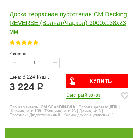
Толщина, мм
Доска террасная пустотелая CM Decking
REVERSE (Волнат/Чаркол) 3000х138х23
10
11
18
7
1
3
20
26
мм
21
8
22
80
23
15
24
19
Кол-во, шт.
25
72
27
28
30
35
40
45
60
2
3
5
1
6
1
4
3 224
/
шт.
Цена:
Длина, м
КУПИТЬ
3 224
3
15
Быстрый заказ
Профиль
Производитель:
CM SCANDINAVIA
|
Порода дерева:
ДПК
|
Ширина, мм:
138
|
Толщина, мм:
23
|
Длина, м:
3
|
Профиль:
Двухсторонний
|
Кол-во досок в упаковке:
1
Вельвет
12
Двухсторонний
3