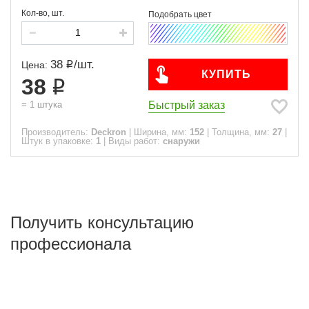
Кол-во, шт.
38
/
шт.
Цена:
КУПИТЬ
38
Быстрый заказ
=
1
штука
Производитель:
Deckron
|
Ширина, мм:
152
|
Толщина, мм:
27
|
Штук в упаковке:
1
|
Виды работ:
снаружи
Получить консультацию
профессионала