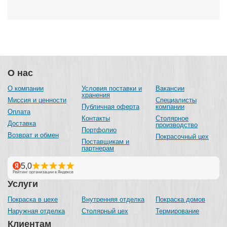
О нас
О компании
Условия поставки и
Вакансии
хранения
Миссия и ценности
Специалисты
Публичная оферта
компании
Оплата
Контакты
Столярное
Доставка
производство
Портфолио
Возврат и обмен
Покрасочный цех
Поставщикам и
партнерам
Услуги
Покраска в цехе
Внутренняя отделка
Покраска домов
Наружная отделка
Столярный цех
Термирование
Клиентам