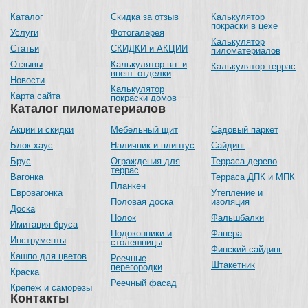
Каталог
Скидка за отзыв
Калькулятор
покраски в цехе
Услуги
Фотогалерея
Калькулятор
Статьи
СКИДКИ и АКЦИИ
пиломатериалов
Отзывы
Калькулятор вн. и
Калькулятор террас
внеш. отделки
Новости
Калькулятор
Карта сайта
покраски домов
Каталог пиломатериалов
Акции и скидки
Мебельный щит
Садовый паркет
Блок хаус
Наличник и плинтус
Сайдинг
Брус
Ограждения для
Терраса дерево
террас
Вагонка
Терраса ДПК и МПК
Планкен
Евровагонка
Утепление и
Половая доска
изоляция
Доска
Полок
Фальшбалки
Имитация бруса
Подоконники и
Фанера
Инструменты
столешницы
Финский сайдинг
Кашпо для цветов
Реечные
Штакетник
перегородки
Краска
Реечный фасад
Крепеж и саморезы
Контакты