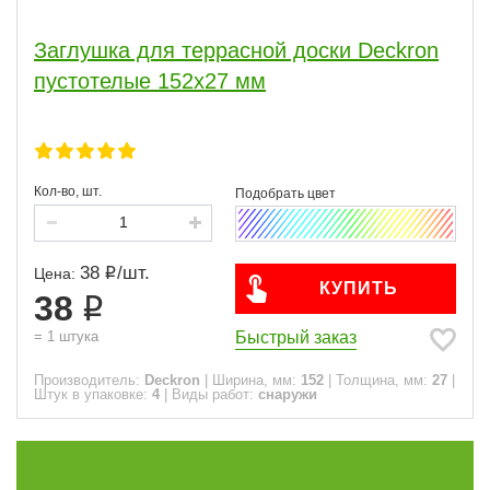
Толщина, мм
Заглушка для террасной доски Deckron
27
2
пустотелые 152x27 мм
Крепежные элементы
Заглушки
2
Кол-во, шт.
Сфера
38
/
шт.
Часто спрашивают
Цена:
КУПИТЬ
38
Виды работ
Быстрый заказ
=
1
штука
Производитель:
Deckron
|
Ширина, мм:
152
|
Толщина, мм:
27
|
ПОКАЗАТЬ
Штук в упаковке:
4
|
Виды работ:
снаружи
сбросить