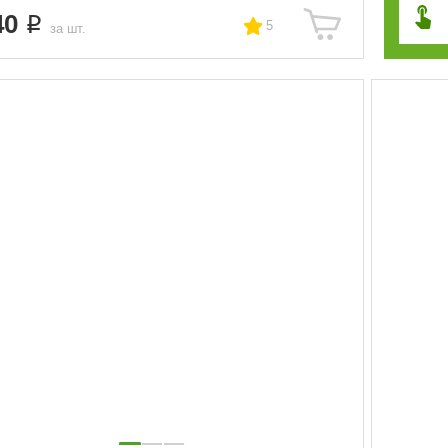
40
5
за шт.