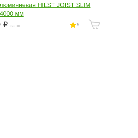
алюминиевая HILST JOIST SLIM
*4000 мм
0
5
за шт.