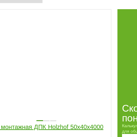
Ск
по
Кальку
 монтажная ДПК Holzhof 50х40х4000
для обш