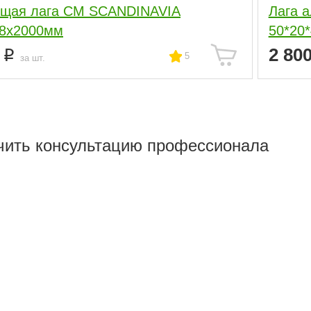
ущая лага CM SCANDINAVIA
Лага 
28х2000мм
50*20
7
2 80
5
за шт.
чить консультацию профессионала