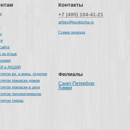
ентам
Контакты
ог
+7 (495) 104-41-21
и
arhles@lesobirzha.ru
и
Схема проезда
ы
ти
сайта
 за отзыв
алерея
И и АКЦИИ
Филиалы
лятор вн. и внеш. отделки
улятор покраски домов
Санкт-Петербург
лятор покраски в цехе
Химки
улятор пиломатериалов
улятор террас