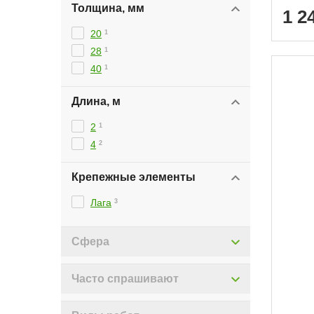
Толщина, мм
1 2
20
1
28
1
40
1
Длина, м
2
1
4
2
Крепежные элементы
Лага
3
Сфера
Часто спрашивают