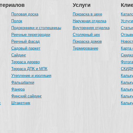
атериалов
Услуги
Кли
Половая доска
Покраска в цехе
Катал
Полок
Наружная отделка
Услуг
Подоконники и столешницы
Внутренняя отделка
Стать
Реечные перегородки
Столярный цех
Отзыв
Реечный фасад
Покраска домов
Новос
Садовый паркет
Термирование
Карта 
Сайдинг
Скидка
Терраса дерево
Фотог
Терраса ДПК и МПК
СКИДК
Утепление и изоляция
Кальку
Фальшбалки
Кальк
Фанера
Кальку
Финский сайдинг
Кальк
с
Штакетник
Кальк