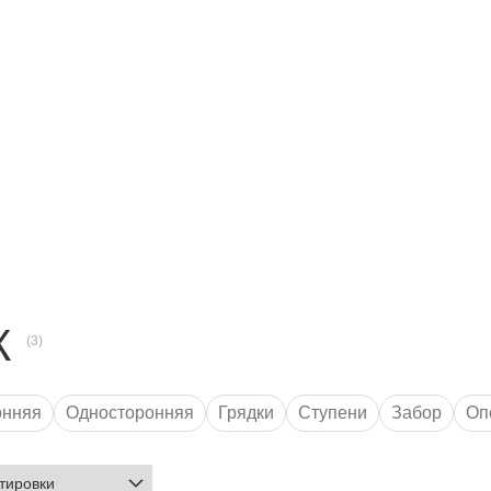
К
онняя
Односторонняя
Грядки
Ступени
Забор
Оп