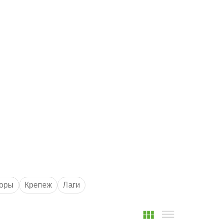
Маршрут к складу
Рассчитать доставку
оры
Крепеж
Лаги