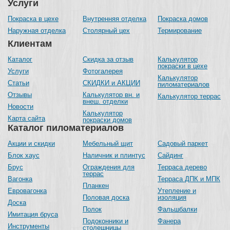
Услуги
Покраска в цехе
Внутренняя отделка
Покраска домов
Наружная отделка
Столярный цех
Термирование
Клиентам
Каталог
Скидка за отзыв
Калькулятор
покраски в цехе
Услуги
Фотогалерея
Калькулятор
Статьи
СКИДКИ и АКЦИИ
пиломатериалов
Отзывы
Калькулятор вн. и
Калькулятор террас
внеш. отделки
Новости
Калькулятор
Карта сайта
покраски домов
Каталог пиломатериалов
Акции и скидки
Мебельный щит
Садовый паркет
Блок хаус
Наличник и плинтус
Сайдинг
Брус
Ограждения для
Терраса дерево
террас
Вагонка
Терраса ДПК и МПК
Планкен
Евровагонка
Утепление и
Половая доска
изоляция
Доска
Полок
Фальшбалки
Имитация бруса
Подоконники и
Фанера
Инструменты
столешницы