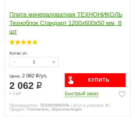
Сфера
Плита минераловатная ТЕХНОНИКОЛЬ
ПОКАЗАТЬ
Техноблок Стандарт 1200х600х50 мм, 8
шт
сбросить
Кол-во, уп.
2 062
/
уп.
Цена:
КУПИТЬ
2 062
Быстрый заказ
=
1
шт
Производитель:
ТЕХНОНИКОЛЬ
|
Штук в упаковке:
8
|
Продукт:
Утеплитель, Шумоизоляция