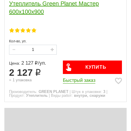
Утеплитель Green Planet Мастер
Сфера
600х100х900
Виды работ
Основа
Кол-во, уп.
Класс
2 127
/
уп.
Цена:
КУПИТЬ
ПОКАЗАТЬ
2 127
Быстрый заказ
=
1
упаковка
сбросить
Производитель:
GREEN PLANET
|
Штук в упаковке:
3
|
Продукт:
Утеплитель
|
Виды работ:
внутри, снаружи