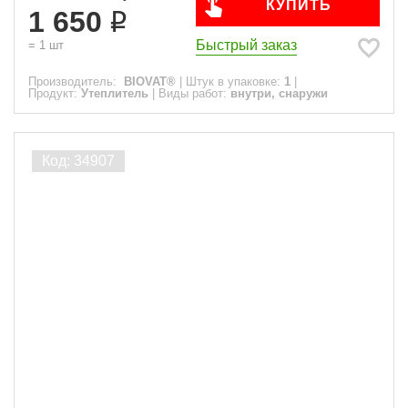
КУПИТЬ
1 650
Быстрый заказ
=
1
шт
Производитель:
BIOVAT®
|
Штук в упаковке:
1
|
Продукт:
Утеплитель
|
Виды работ:
внутри, снаружи