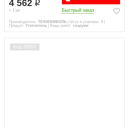
4 562
Быстрый заказ
=
1
шт
Производитель:
ТЕХНОНИКОЛЬ
|
Штук в упаковке:
3
|
Продукт:
Утеплитель
|
Виды работ:
снаружи