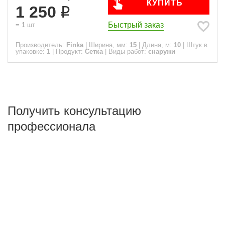
КУПИТЬ
1 250
Быстрый заказ
=
1
шт
Производитель:
Finka
|
Ширина, мм:
15
|
Длина, м:
10
|
Штук в
упаковке:
1
|
Продукт:
Сетка
|
Виды работ:
снаружи
Получить консультацию
профессионала