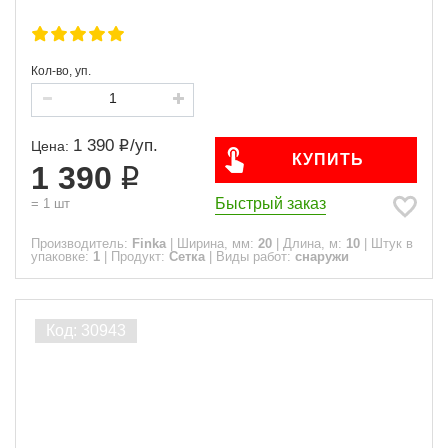
Кол-во, уп.
1 390
/
уп.
Цена:
КУПИТЬ
1 390
Быстрый заказ
=
1
шт
Производитель:
Finka
|
Ширина, мм:
20
|
Длина, м:
10
|
Штук в
упаковке:
1
|
Продукт:
Сетка
|
Виды работ:
снаружи