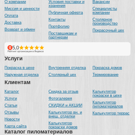
О компании
Условия поставки и
Вакансии
хранения
Миссия и ценности
Специалисты
Публичная оферта
компании
Оплата
Контакты
Столярное
Доставка
производство
Портфолио
Возврат и обмен
Покрасочный цех
Поставщикам и
партнерам
Услуги
Покраска в цехе
Внутренняя отделка
Покраска домов
Наружная отделка
Столярный цех
Термирование
Клиентам
Каталог
Скидка за отзыв
Калькулятор
покраски в цехе
Услуги
Фотогалерея
Калькулятор
Статьи
СКИДКИ и АКЦИИ
пиломатериалов
Отзывы
Калькулятор вн. и
Калькулятор террас
внеш. отделки
Новости
Калькулятор
Карта сайта
покраски домов
Каталог пиломатериалов