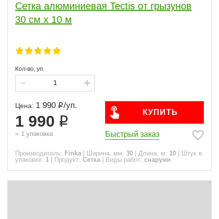
Сетка алюминиевая Tectis от грызунов
Сетка
3
30 см х 10 м
Сфера
Виды работ
Кол-во, уп.
ПОКАЗАТЬ
1 990
/
уп.
Цена:
сбросить
КУПИТЬ
1 990
Быстрый заказ
=
1
упаковка
Производитель:
Finka
|
Ширина, мм:
30
|
Длина, м:
10
|
Штук в
упаковке:
1
|
Продукт:
Сетка
|
Виды работ:
снаружи