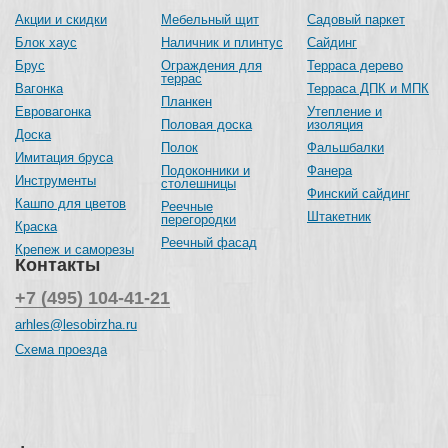
Акции и скидки
Мебельный щит
Садовый паркет
Блок хаус
Наличник и плинтус
Сайдинг
Брус
Ограждения для
Терраса дерево
террас
Вагонка
Терраса ДПК и МПК
Планкен
Евровагонка
Утепление и
Половая доска
изоляция
Доска
Полок
Фальшбалки
Имитация бруса
Подоконники и
Фанера
Инструменты
столешницы
Финский сайдинг
Кашпо для цветов
Реечные
Штакетник
перегородки
Краска
Реечный фасад
Крепеж и саморезы
Контакты
+7 (495) 104-41-21
arhles@lesobirzha.ru
Схема проезда