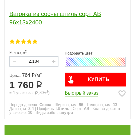
2
1
Вагонка из сосны штиль сорт АВ
2.4
1
96x13x2400
2.7
1
3
1
4
1
5
6
1
1
2
Кол-во,
м
Профиль
Штиль
7
764
/
м
2
Цена:
КУПИТЬ
1 760
Сорт
2
Быстрый заказ
=
1
упаковка
(
2,30
м
)
АВ
7
Порода дерева:
Сосна
|
Ширина, мм:
96
|
Толщина, мм:
13
|
Длина, м:
2.4
|
Профиль:
Штиль
|
Сорт:
АВ
|
Кол-во досок в
упаковке:
10
|
Виды работ:
внутри
Применение
дом
7