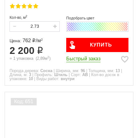
2
Кол-во,
м
762
/
м
2
Цена:
КУПИТЬ
2 200
2
Быстрый заказ
=
1
упаковка
(
2,89
м
)
Порода дерева:
Сосна
|
Ширина, мм:
96
|
Толщина, мм:
13
|
Длина, м:
3
|
Профиль:
Штиль
|
Сорт:
АВ
|
Кол-во досок в
упаковке:
10
|
Виды работ:
внутри