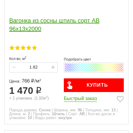
Вагонка из сосны штиль сорт АВ
96x13x2000
2
Кол-во,
м
766
/
м
2
Цена:
КУПИТЬ
1 470
2
Быстрый заказ
=
1
упаковка
(
1,92
м
)
Порода дерева:
Сосна
|
Ширина, мм:
96
|
Толщина, мм:
13
|
Длина, м:
2
|
Профиль:
Штиль
|
Сорт:
АВ
|
Кол-во досок в
упаковке:
10
|
Виды работ:
внутри