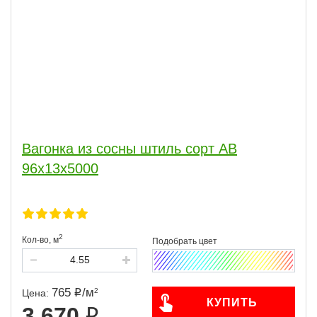
Вагонка из сосны штиль сорт АВ
96x13x5000
2
Кол-во,
м
765
/
м
2
Цена:
КУПИТЬ
3 670