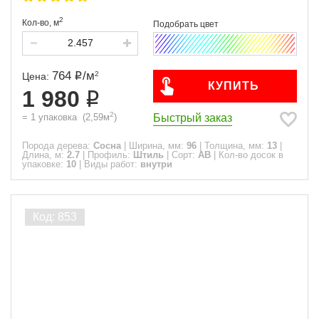
2
Кол-во,
м
764
/
м
2
Цена:
КУПИТЬ
1 980
2
Быстрый заказ
=
1
упаковка
(
2,59
м
)
Порода дерева:
Сосна
|
Ширина, мм:
96
|
Толщина, мм:
13
|
Длина, м:
2.7
|
Профиль:
Штиль
|
Сорт:
АВ
|
Кол-во досок в
упаковке:
10
|
Виды работ:
внутри