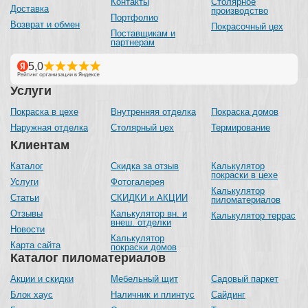
Контакты
Столярное
Доставка
производство
Портфолио
Возврат и обмен
Покрасочный цех
Поставщикам и
партнерам
Услуги
Покраска в цехе
Внутренняя отделка
Покраска домов
Наружная отделка
Столярный цех
Термирование
Клиентам
Каталог
Скидка за отзыв
Калькулятор
покраски в цехе
Услуги
Фотогалерея
Калькулятор
Статьи
СКИДКИ и АКЦИИ
пиломатериалов
Отзывы
Калькулятор вн. и
Калькулятор террас
внеш. отделки
Новости
Калькулятор
Карта сайта
покраски домов
Каталог пиломатериалов
Акции и скидки
Мебельный щит
Садовый паркет
Блок хаус
Наличник и плинтус
Сайдинг