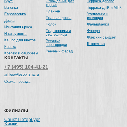
Брус
Ограждения для
Терраса дерево
террас
Вагонка
Терраса ДПК и МПК
Планкен
Евровагонка
Утепление и
Половая доска
изоляция
Доска
Полок
Фальшбалки
Имитация бруса
Подоконники и
Фанера
Инструменты
столешницы
Финский сайдинг
Кашпо для цветов
Реечные
Штакетник
перегородки
Краска
Реечный фасад
Крепеж и саморезы
Контакты
+7 (495) 104-41-21
arhles@lesobirzha.ru
Схема проезда
Филиалы
Санкт-Петербург
Химки