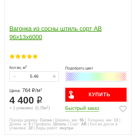
Вагонка из сосны штиль сорт АВ
96x13x6000
2
Кол-во,
м
764
/
м
2
Цена:
КУПИТЬ
4 400
2
Быстрый заказ
=
1
упаковка
(
5,76
м
)
Порода дерева:
Сосна
|
Ширина, мм:
96
|
Толщина, мм:
13
|
Длина, м:
6
|
Профиль:
Штиль
|
Сорт:
АВ
|
Кол-во досок в
упаковке:
10
|
Виды работ:
внутри