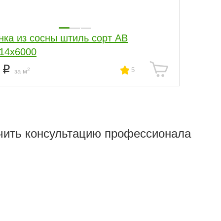
нка из сосны штиль сорт АВ
14x6000
5
5
2
за м
чить консультацию профессионала