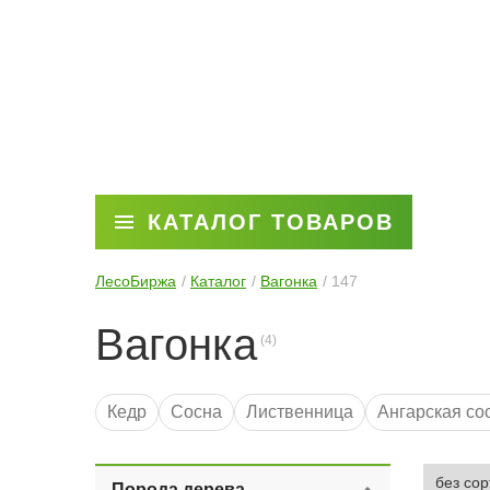
КАТАЛОГ ТОВАРОВ
ЛесоБиржа
Каталог
Вагонка
147
Вагонка
Кедр
Сосна
Лиственница
Ангарская со
3 метра
6 метров
Для бани
2 метра
С
Порода дерева