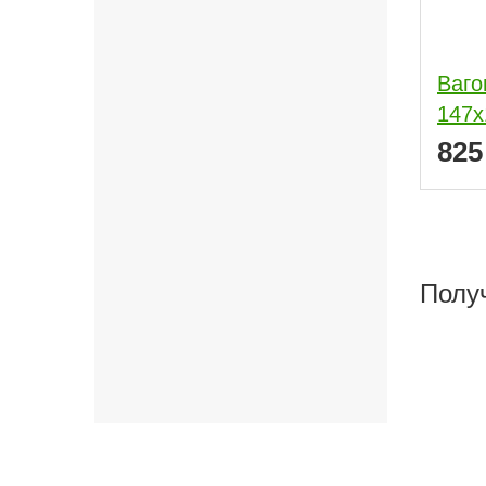
Ваго
147x
82
Полу