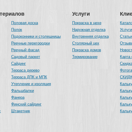
атериалов
Услуги
Кли
Половая доска
Покраска в цехе
Катал
Полок
Наружная отделка
Услуг
Подоконники и столешницы
Внутренняя отделка
Стать
Реечные перегородки
Столярный цех
Отзыв
Реечный фасад
Покраска домов
Новос
Садовый паркет
Термирование
Карта 
Сайдинг
Скидка
Терраса дерево
Фотог
Терраса ДПК и МПК
СКИДК
Утепление и изоляция
Кальку
Фальшбалки
Кальк
Фанера
Кальку
Финский сайдинг
Кальк
с
Штакетник
Кальк