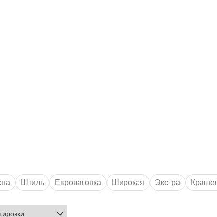
сна
Штиль
Евровагонка
Широкая
Экстра
Краше
орт AB
Сорт A
Толщина 14 мм