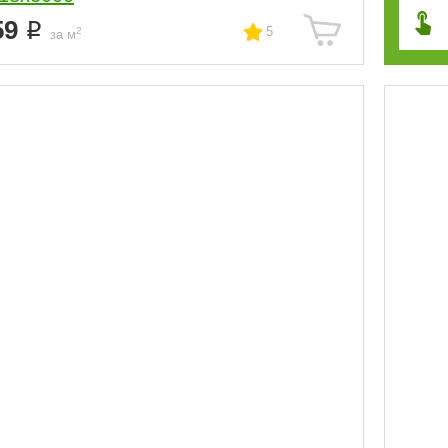
59
5
2
за м