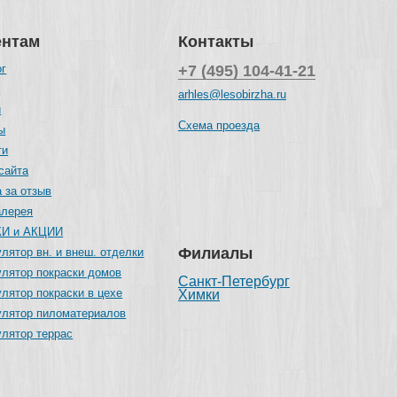
ентам
Контакты
ог
+7 (495) 104-41-21
и
arhles@lesobirzha.ru
и
Схема проезда
ы
ти
сайта
 за отзыв
алерея
И и АКЦИИ
Филиалы
лятор вн. и внеш. отделки
улятор покраски домов
Санкт-Петербург
лятор покраски в цехе
Химки
улятор пиломатериалов
улятор террас