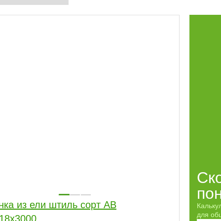
Ск
по
нка из ели штиль сорт АВ
Кальку
для обш
18x3000