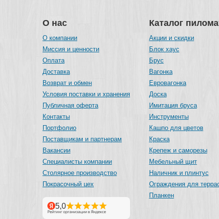
О нас
Каталог пилом
О компании
Акции и скидки
Миссия и ценности
Блок хаус
Оплата
Брус
Доставка
Вагонка
Возврат и обмен
Евровагонка
Условия поставки и хранения
Доска
Публичная оферта
Имитация бруса
Контакты
Инструменты
Портфолио
Кашпо для цветов
Поставщикам и партнерам
Краска
Вакансии
Крепеж и саморезы
Специалисты компании
Мебельный щит
Столярное производство
Наличник и плинтус
Покрасочный цех
Ограждения для терра
Планкен