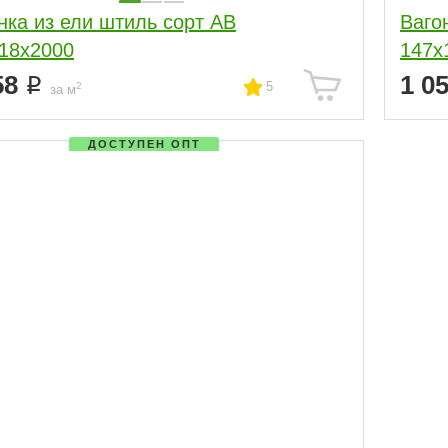
нка из ели штиль сорт АВ
Ваго
18x2000
147x
58
1 0
5
2
за м