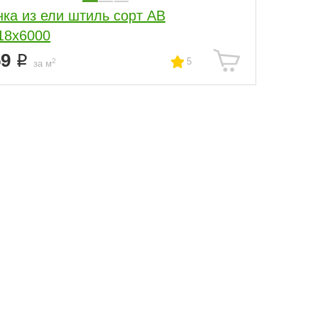
нка из ели штиль сорт АВ
18x6000
59
5
2
за м