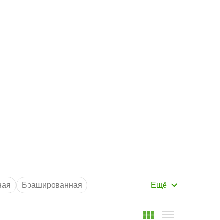
Маршрут к складу
Рассчитать доставку
ная
Брашированная