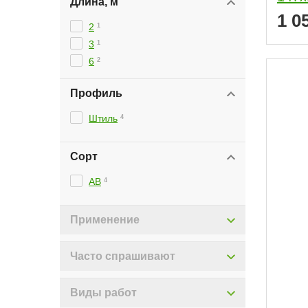
Длина, м
1 0
2
1
3
1
6
2
Профиль
Штиль
4
Сорт
АВ
4
Применение
Часто спрашивают
Виды работ