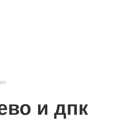
Маршрут к складу
Рассчитать доставку
дпк
ево и дпк