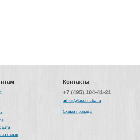
ентам
Контакты
ог
+7 (495) 104-41-21
и
arhles@lesobirzha.ru
и
Схема проезда
ы
ти
сайта
 за отзыв