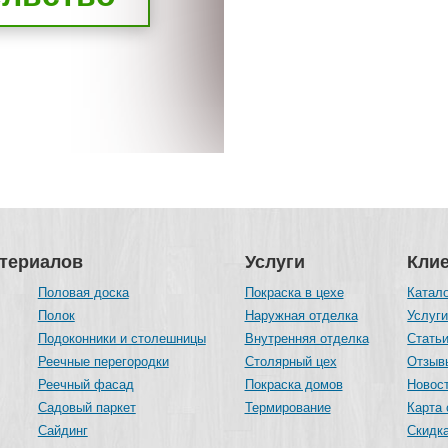
атериалов
Услуги
Кли
Половая доска
Покраска в цехе
Катал
Полок
Наружная отделка
Услуг
Подоконники и столешницы
Внутренняя отделка
Стать
Реечные перегородки
Столярный цех
Отзыв
Реечный фасад
Покраска домов
Новос
Садовый паркет
Термирование
Карта 
Сайдинг
Скидка