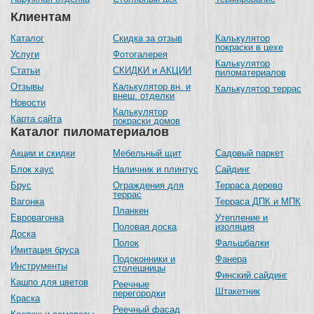
Клиентам
Каталог
Скидка за отзыв
Калькулятор
покраски в цехе
Услуги
Фотогалерея
Калькулятор
Статьи
СКИДКИ и АКЦИИ
пиломатериалов
Отзывы
Калькулятор вн. и
Калькулятор террас
внеш. отделки
Новости
Калькулятор
Карта сайта
покраски домов
Каталог пиломатериалов
Акции и скидки
Мебельный щит
Садовый паркет
Блок хаус
Наличник и плинтус
Сайдинг
Брус
Ограждения для
Терраса дерево
террас
Вагонка
Терраса ДПК и МПК
Планкен
Евровагонка
Утепление и
Половая доска
изоляция
Доска
Полок
Фальшбалки
Имитация бруса
Подоконники и
Фанера
Инструменты
столешницы
Финский сайдинг
Кашпо для цветов
Реечные
Штакетник
перегородки
Краска
Реечный фасад