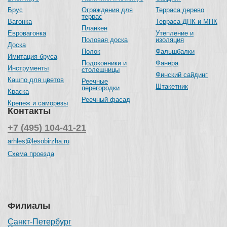
Брус
Ограждения для
Терраса дерево
террас
Вагонка
Терраса ДПК и МПК
Планкен
Евровагонка
Утепление и
Половая доска
изоляция
Доска
Полок
Фальшбалки
Имитация бруса
Подоконники и
Фанера
Инструменты
столешницы
Финский сайдинг
Кашпо для цветов
Реечные
Штакетник
перегородки
Краска
Реечный фасад
Крепеж и саморезы
Контакты
+7 (495) 104-41-21
arhles@lesobirzha.ru
Схема проезда
Филиалы
Санкт-Петербург