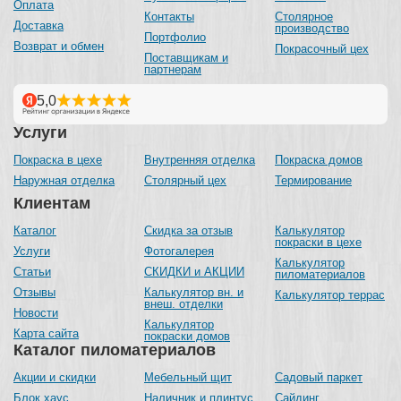
Оплата
Контакты
Столярное
Доставка
производство
Портфолио
Возврат и обмен
Покрасочный цех
Поставщикам и
партнерам
Услуги
Покраска в цехе
Внутренняя отделка
Покраска домов
Наружная отделка
Столярный цех
Термирование
Клиентам
Каталог
Скидка за отзыв
Калькулятор
покраски в цехе
Услуги
Фотогалерея
Калькулятор
Статьи
СКИДКИ и АКЦИИ
пиломатериалов
Отзывы
Калькулятор вн. и
Калькулятор террас
внеш. отделки
Новости
Калькулятор
Карта сайта
покраски домов
Каталог пиломатериалов
Акции и скидки
Мебельный щит
Садовый паркет
Блок хаус
Наличник и плинтус
Сайдинг