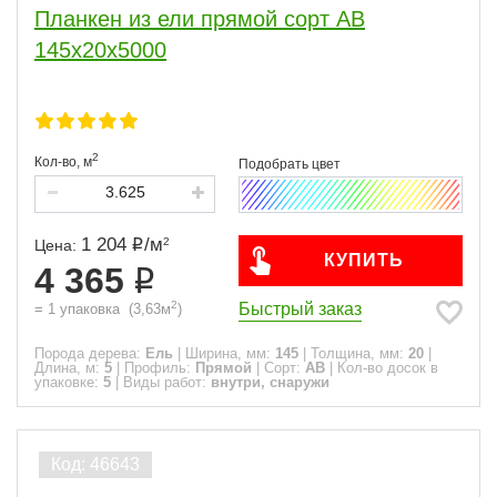
Планкен из ели прямой сорт АВ
145x20x5000
2
Кол-во,
м
1 204
/
м
2
Цена:
КУПИТЬ
4 365
2
Быстрый заказ
=
1
упаковка
(
3,63
м
)
Порода дерева:
Ель
|
Ширина, мм:
145
|
Толщина, мм:
20
|
Длина, м:
5
|
Профиль:
Прямой
|
Сорт:
АВ
|
Кол-во досок в
упаковке:
5
|
Виды работ:
внутри, снаружи