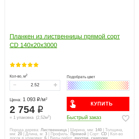
Планкен из лиственницы прямой сорт
CD 140x20x3000
2
Кол-во,
м
1 093
/
м
2
Цена:
КУПИТЬ
2 754
2
Быстрый заказ
=
1
упаковка
(
2,52
м
)
Порода дерева:
Лиственница
|
Ширина, мм:
140
|
Толщина,
мм:
20
|
Длина, м:
3
|
Профиль:
Прямой
|
Сорт:
CD
|
Кол-во
досок в упаковке:
6
|
Виды работ:
внутри, снаружи