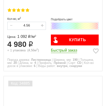
2
Кол-во,
м
1 092
/
м
2
Цена:
КУПИТЬ
4 980
2
Быстрый заказ
=
1
упаковка
(
4,56
м
)
Порода дерева:
Лиственница
|
Ширина, мм:
190
|
Толщина,
мм:
20
|
Длина, м:
4
|
Профиль:
Прямой
|
Сорт:
CD
|
Кол-во
досок в упаковке:
6
|
Виды работ:
внутри, снаружи