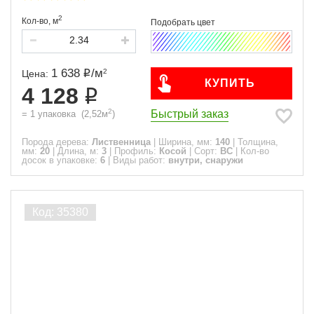
2
Кол-во,
м
1 638
/
м
2
Цена:
КУПИТЬ
4 128
2
Быстрый заказ
=
1
упаковка
(
2,52
м
)
Порода дерева:
Лиственница
|
Ширина, мм:
140
|
Толщина,
мм:
20
|
Длина, м:
3
|
Профиль:
Косой
|
Сорт:
ВС
|
Кол-во
досок в упаковке:
6
|
Виды работ:
внутри, снаружи