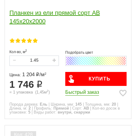
Планкен из ели прямой сорт АВ
145x20x2000
2
Кол-во,
м
1 204
/
м
2
Цена:
КУПИТЬ
1 746
2
Быстрый заказ
=
1
упаковка
(
1,45
м
)
Порода дерева:
Ель
|
Ширина, мм:
145
|
Толщина, мм:
20
|
Длина, м:
2
|
Профиль:
Прямой
|
Сорт:
АВ
|
Кол-во досок в
упаковке:
5
|
Виды работ:
внутри, снаружи