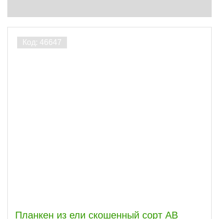
ЭКСТРА
91
ПРИМА
63
АВ
329
ВС
122
CD
21
АВС
1
Сфера
Часто спрашивают
Виды работ
Акция
ПОКАЗАТЬ
Планкен из ели скошенный сорт АВ