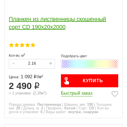
Планкен из лиственницы скошенный
сорт CD 190x20x2000
2
Кол-во,
м
1 092
/
м
2
Цена:
КУПИТЬ
2 490
2
Быстрый заказ
=
1
упаковка
(
2,28
м
)
Порода дерева:
Лиственница
|
Ширина, мм:
190
|
Толщина,
мм:
20
|
Длина, м:
2
|
Профиль:
Косой
|
Сорт:
CD
|
Кол-во
досок в упаковке:
6
|
Виды работ:
внутри, снаружи