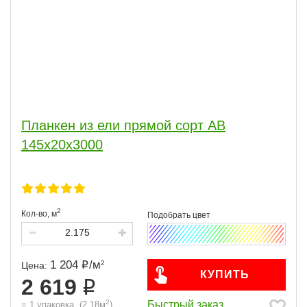
Планкен из ели прямой сорт АВ
145x20x3000
2
Кол-во,
м
1 204
/
м
2
Цена:
КУПИТЬ
2 619
2
Быстрый заказ
=
1
упаковка
(
2,18
м
)