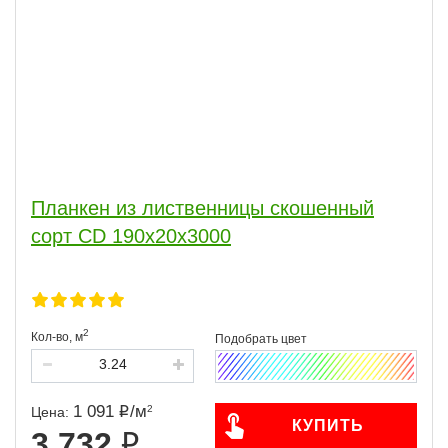
Планкен из лиственницы скошенный
сорт CD 190x20x3000
2
Кол-во,
м
1 091
/
м
2
Цена:
КУПИТЬ
3 732