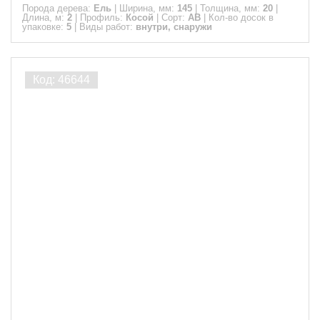
Порода дерева:
Ель
|
Ширина, мм:
145
|
Толщина, мм:
20
|
Длина, м:
2
|
Профиль:
Косой
|
Сорт:
АВ
|
Кол-во досок в
упаковке:
5
|
Виды работ:
внутри, снаружи