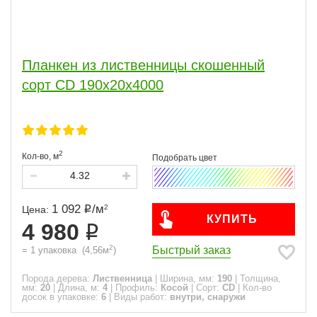
Планкен из лиственницы скошенный
сорт CD 190x20x4000
2
Кол-во,
м
1 092
/
м
2
Цена:
КУПИТЬ
4 980
2
Быстрый заказ
=
1
упаковка
(
4,56
м
)
Порода дерева:
Лиственница
|
Ширина, мм:
190
|
Толщина,
мм:
20
|
Длина, м:
4
|
Профиль:
Косой
|
Сорт:
CD
|
Кол-во
досок в упаковке:
6
|
Виды работ:
внутри, снаружи