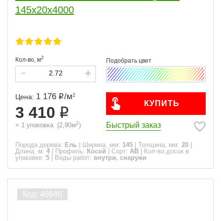
145x20x4000
2
Кол-во,
м
1 176
/
м
2
Цена:
КУПИТЬ
3 410
2
Быстрый заказ
=
1
упаковка
(
2,90
м
)
Порода дерева:
Ель
|
Ширина, мм:
145
|
Толщина, мм:
20
|
Длина, м:
4
|
Профиль:
Косой
|
Сорт:
АВ
|
Кол-во досок в
упаковке:
5
|
Виды работ:
внутри, снаружи