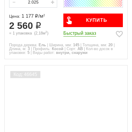
1 177
/
м
2
Цена:
КУПИТЬ
2 560
2
Быстрый заказ
=
1
упаковка
(
2,18
м
)
Порода дерева:
Ель
|
Ширина, мм:
145
|
Толщина, мм:
20
|
Длина, м:
3
|
Профиль:
Косой
|
Сорт:
АВ
|
Кол-во досок в
упаковке:
5
|
Виды работ:
внутри, снаружи