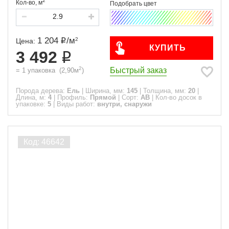
2
Кол-во,
м
1 204
/
м
2
Цена:
КУПИТЬ
3 492
2
Быстрый заказ
=
1
упаковка
(
2,90
м
)
Порода дерева:
Ель
|
Ширина, мм:
145
|
Толщина, мм:
20
|
Длина, м:
4
|
Профиль:
Прямой
|
Сорт:
АВ
|
Кол-во досок в
упаковке:
5
|
Виды работ:
внутри, снаружи