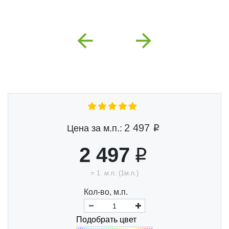
Previous
Next
2 497
Цена за м.п.:
2 497
=
1
м.п.
(
1
м.п.)
Кол-во, м.п.
Подобрать цвет