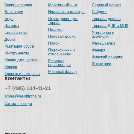
Акции и скидки
Мебельный щит
Садовый паркет
Блок хаус
Наличник и плинтус
Сайдинг
Брус
Ограждения для
Терраса дерево
террас
Вагонка
Терраса ДПК и МПК
Планкен
Евровагонка
Утепление и
Половая доска
изоляция
Доска
Полок
Фальшбалки
Имитация бруса
Подоконники и
Фанера
Инструменты
столешницы
Финский сайдинг
Кашпо для цветов
Реечные
Штакетник
перегородки
Краска
Реечный фасад
Крепеж и саморезы
Контакты
+7 (495) 104-41-21
arhles@lesobirzha.ru
Схема проезда