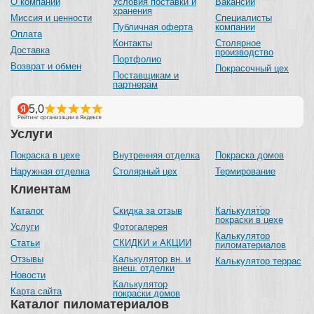
О компании
Условия поставки и
Вакансии
хранения
Миссия и ценности
Специалисты
Публичная оферта
компании
Оплата
Контакты
Столярное
Доставка
производство
Портфолио
Возврат и обмен
Покрасочный цех
Поставщикам и
партнерам
Услуги
Покраска в цехе
Внутренняя отделка
Покраска домов
Наружная отделка
Столярный цех
Термирование
Клиентам
Каталог
Скидка за отзыв
Калькулятор
покраски в цехе
Услуги
Фотогалерея
Калькулятор
Статьи
СКИДКИ и АКЦИИ
пиломатериалов
Отзывы
Калькулятор вн. и
Калькулятор террас
внеш. отделки
Новости
Калькулятор
Карта сайта
покраски домов
Каталог пиломатериалов