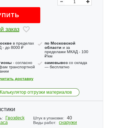
УПИТЬ
й заказ
оскве
в пределах
по Московской
 - до 8000 ₽
области
и за
пределами МКАД - 100
₽/км
гионы
- согласно
самовывоз
со склада
фам транспортной
— бесплатно
ании
читать доставку
Калькулятор отгрузки материалов
стики
Гвозdeck
40
ь:
Штук в упаковке:
аса
снаружи
Виды работ: