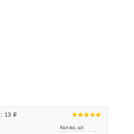
Маршрут к складу
Рассчитать доставку
13
:
Кол-во, шт.