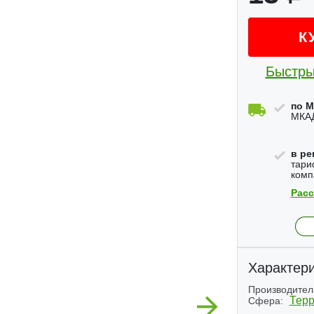
К
Быстры
по М
МКАД
в ре
тари
комп
Расс
Характери
Производител
Терр
Сфера:
Next