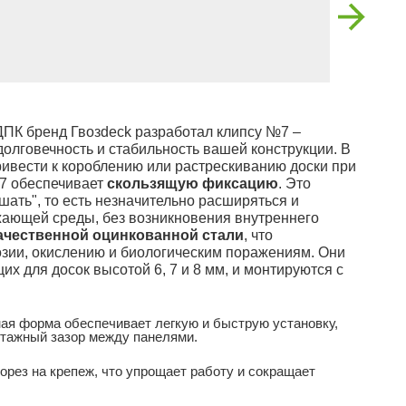
ДПК бренд Гвозdeck разработал клипсу №7 –
олговечность и стабильность вашей конструкции. В
ривести к короблению или растрескиванию доски при
№7 обеспечивает
скользящую фиксацию
. Это
ышать", то есть незначительно расширяться и
жающей среды, без возникновения внутреннего
ачественной оцинкованной стали
, что
озии, окислению и биологическим поражениям. Они
х для досок высотой 6, 7 и 8 мм, и монтируются с
я форма обеспечивает легкую и быструю установку,
тажный зазор между панелями.
орез на крепеж, что упрощает работу и сокращает