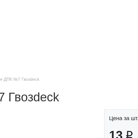
ля ДПК №7 Гвозdeck
7 Гвозdeck
Цена за шт.
13