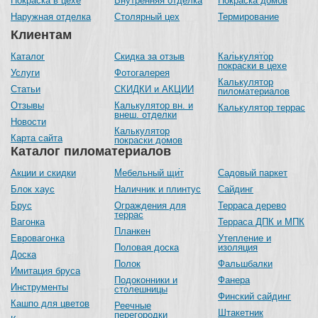
Покраска в цехе
Внутренняя отделка
Покраска домов
Наружная отделка
Столярный цех
Термирование
Клиентам
Каталог
Скидка за отзыв
Калькулятор
покраски в цехе
Услуги
Фотогалерея
Калькулятор
Статьи
СКИДКИ и АКЦИИ
пиломатериалов
Отзывы
Калькулятор вн. и
Калькулятор террас
внеш. отделки
Новости
Калькулятор
Карта сайта
покраски домов
Каталог пиломатериалов
Акции и скидки
Мебельный щит
Садовый паркет
Блок хаус
Наличник и плинтус
Сайдинг
Брус
Ограждения для
Терраса дерево
террас
Вагонка
Терраса ДПК и МПК
Планкен
Евровагонка
Утепление и
Половая доска
изоляция
Доска
Полок
Фальшбалки
Имитация бруса
Подоконники и
Фанера
Инструменты
столешницы
Финский сайдинг
Кашпо для цветов
Реечные
Штакетник
перегородки