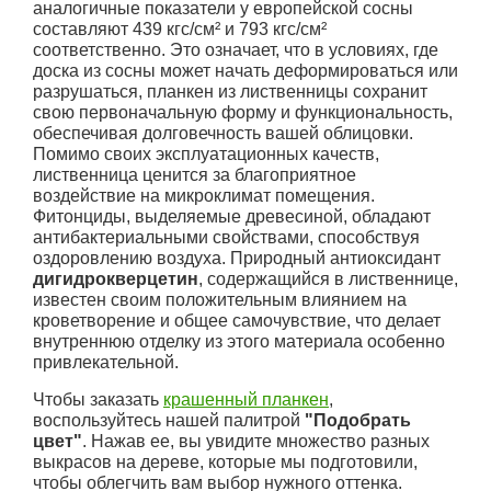
аналогичные показатели у европейской сосны
составляют 439 кгс/см² и 793 кгс/см²
соответственно. Это означает, что в условиях, где
доска из сосны может начать деформироваться или
разрушаться, планкен из лиственницы сохранит
свою первоначальную форму и функциональность,
обеспечивая долговечность вашей облицовки.
Помимо своих эксплуатационных качеств,
лиственница ценится за благоприятное
воздействие на микроклимат помещения.
Фитонциды, выделяемые древесиной, обладают
антибактериальными свойствами, способствуя
оздоровлению воздуха. Природный антиоксидант
дигидрокверцетин
, содержащийся в лиственнице,
известен своим положительным влиянием на
кроветворение и общее самочувствие, что делает
внутреннюю отделку из этого материала особенно
привлекательной.
Чтобы заказать
крашенный планкен
,
воспользуйтесь нашей палитрой
"Подобрать
цвет"
. Нажав ее, вы увидите множество разных
выкрасов на дереве, которые мы подготовили,
чтобы облегчить вам выбор нужного оттенка.