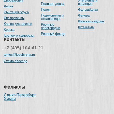
Евровагонка
Утепление и
Половая доска
изоляция
Доска
Полок
Фальшбалки
Имитация бруса
Подоконники и
Фанера
Инструменты
столешницы
Финский сайдинг
Кашпо для цветов
Реечные
Штакетник
перегородки
Краска
Реечный фасад
Крепеж и саморезы
Контакты
+7 (495) 104-41-21
arhles@lesobirzha.ru
Схема проезда
Филиалы
Санкт-Петербург
Химки