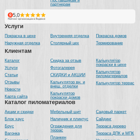
Поставщикам и
партнерам
Услуги
Покраска в цехе
Внутренняя отделка
Покраска домов
Наружная отделка
Столярный цех
Термирование
Клиентам
Каталог
Скидка за отзыв
Калькулятор
покраски в цехе
Услуги
Фотогалерея
Калькулятор
Статьи
СКИДКИ и АКЦИИ
пиломатериалов
Отзывы
Калькулятор вн. и
Калькулятор террас
внеш. отделки
Новости
Калькулятор
Карта сайта
покраски домов
Каталог пиломатериалов
Акции и скидки
Мебельный щит
Садовый паркет
Блок хаус
Наличник и плинтус
Сайдинг
Брус
Ограждения для
Терраса дерево
террас
Вагонка
Терраса ДПК и МПК
Планкен