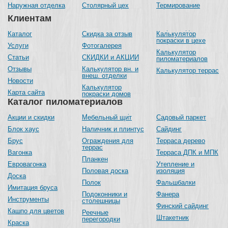
Наружная отделка
Столярный цех
Термирование
Клиентам
Каталог
Скидка за отзыв
Калькулятор
покраски в цехе
Услуги
Фотогалерея
Калькулятор
Статьи
СКИДКИ и АКЦИИ
пиломатериалов
Отзывы
Калькулятор вн. и
Калькулятор террас
внеш. отделки
Новости
Калькулятор
Карта сайта
покраски домов
Каталог пиломатериалов
Акции и скидки
Мебельный щит
Садовый паркет
Блок хаус
Наличник и плинтус
Сайдинг
Брус
Ограждения для
Терраса дерево
террас
Вагонка
Терраса ДПК и МПК
Планкен
Евровагонка
Утепление и
Половая доска
изоляция
Доска
Полок
Фальшбалки
Имитация бруса
Подоконники и
Фанера
Инструменты
столешницы
Финский сайдинг
Кашпо для цветов
Реечные
Штакетник
перегородки
Краска