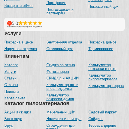
Портфолио
Возврат и обмен
Покрасочный цех
Поставщикам и
партнерам
Услуги
Покраска в цехе
Внутренняя отделка
Покраска домов
Наружная отделка
Столярный цех
Термирование
Клиентам
Каталог
Скидка за отзыв
Калькулятор
покраски в цехе
Услуги
Фотогалерея
Калькулятор
Статьи
СКИДКИ и АКЦИИ
пиломатериалов
Отзывы
Калькулятор вн. и
Калькулятор террас
внеш. отделки
Новости
Калькулятор
Карта сайта
покраски домов
Каталог пиломатериалов
Акции и скидки
Мебельный щит
Садовый паркет
Блок хаус
Наличник и плинтус
Сайдинг
Брус
Ограждения для
Терраса дерево