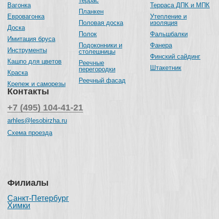
террас
Вагонка
Терраса ДПК и МПК
Планкен
Евровагонка
Утепление и
Половая доска
изоляция
Доска
Полок
Фальшбалки
Имитация бруса
Подоконники и
Фанера
Инструменты
столешницы
Финский сайдинг
Кашпо для цветов
Реечные
Штакетник
перегородки
Краска
Реечный фасад
Крепеж и саморезы
Контакты
+7 (495) 104-41-21
arhles@lesobirzha.ru
Схема проезда
Филиалы
Санкт-Петербург
Химки