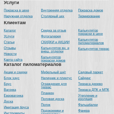
Услуги
Покраска в цехе
Внутренняя отделка
Покраска домов
Наружная отделка
Столярный цех
Термирование
Клиентам
Каталог
Скидка за отзыв
Калькулятор
покраски в цехе
Услуги
Фотогалерея
Калькулятор
Статьи
СКИДКИ и АКЦИИ
пиломатериалов
Отзывы
Калькулятор вн. и
Калькулятор террас
внеш. отделки
Новости
Калькулятор
Карта сайта
покраски домов
Каталог пиломатериалов
Акции и скидки
Мебельный щит
Садовый паркет
Блок хаус
Наличник и плинтус
Сайдинг
Брус
Ограждения для
Терраса дерево
террас
Вагонка
Терраса ДПК и МПК
Планкен
Евровагонка
Утепление и
Половая доска
изоляция
Доска
Полок
Фальшбалки
Имитация бруса
Подоконники и
Фанера
Инструменты
столешницы