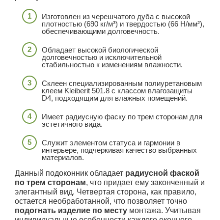
Изготовлен из черешчатого дуба с высокой
плотностью (690 кг/м³) и твердостью (66 Н/мм²),
обеспечивающими долговечность.
Обладает высокой биологической
долговечностью и исключительной
стабильностью к изменениям влажности.
Склеен специализированным полиуретановым
клеем Kleiberit 501.8 с классом влагозащиты
D4, подходящим для влажных помещений.
Имеет радиусную фаску по трем сторонам для
эстетичного вида.
Служит элементом статуса и гармонии в
интерьере, подчеркивая качество выбранных
материалов.
Данный подоконник обладает
радиусной фаской
по трем сторонам
, что придает ему законченный и
элегантный вид. Четвертая сторона, как правило,
остается необработанной, что позволяет точно
подогнать изделие по месту
монтажа. Учитывая
индивидуальные особенности каждого оконного