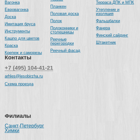
Вагонка
Терраса ДПК и МПК
Планкен
Евровагонка
Утепление и
Половая доска
изоляция
Доска
Полок
Фальшбалки
Имитация бруса
Подоконники и
Фанера
Инструменты
столешницы
Финский сайдинг
Кашпо для цветов
Реечные
Штакетник
перегородки
Краска
Реечный фасад
Крепеж и саморезы
Контакты
+7 (495) 104-41-21
arhles@lesobirzha.ru
Схема проезда
Филиалы
Санкт-Петербург
Химки