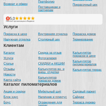
Портфолио
Возврат и обмен
Покрасочный цех
Поставщикам и
партнерам
Услуги
Покраска в цехе
Внутренняя отделка
Покраска домов
Наружная отделка
Столярный цех
Термирование
Клиентам
Каталог
Скидка за отзыв
Калькулятор
покраски в цехе
Услуги
Фотогалерея
Калькулятор
Статьи
СКИДКИ и АКЦИИ
пиломатериалов
Отзывы
Калькулятор вн. и
Калькулятор террас
внеш. отделки
Новости
Калькулятор
Карта сайта
покраски домов
Каталог пиломатериалов
Акции и скидки
Мебельный щит
Садовый паркет
Блок хаус
Наличник и плинтус
Сайдинг
Брус
Ограждения для
Терраса дерево
террас