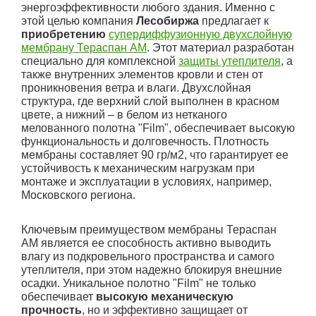
энергоэффективности любого здания. Именно с
этой целью компания
Лесобиржа
предлагает к
приобретению
супердиффузионную двухслойную
мембрану Тераспан АМ
. Этот материал разработан
специально для комплексной
защиты утеплителя
, а
также внутренних элементов кровли и стен от
проникновения ветра и влаги. Двухслойная
структура, где верхний слой выполнен в красном
цвете, а нижний – в белом из нетканого
мелованного полотна "Film", обеспечивает высокую
функциональность и долговечность. Плотность
мембраны составляет 90 гр/м2, что гарантирует ее
устойчивость к механическим нагрузкам при
монтаже и эксплуатации в условиях, например,
Московского региона.
Ключевым преимуществом мембраны Тераспан
АМ является ее способность активно выводить
влагу из подкровельного пространства и самого
утеплителя, при этом надежно блокируя внешние
осадки. Уникальное полотно "Film" не только
обеспечивает
высокую механическую
прочность
, но и эффективно защищает от