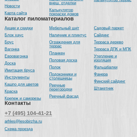
внеш. отделки
Новости
Калькулятор
Карта сайта
покраски домов
Каталог пиломатериалов
Акции и скидки
Мебельный щит
Садовый паркет
Блок хаус
Наличник и плинтус
Сайдинг
Брус
Ограждения для
Терраса дерево
террас
Вагонка
Терраса ДПК и МПК
Планкен
Евровагонка
Утепление и
Половая доска
изоляция
Доска
Полок
Фальшбалки
Имитация бруса
Подоконники и
Фанера
Инструменты
столешницы
Финский сайдинг
Кашпо для цветов
Реечные
Штакетник
перегородки
Краска
Реечный фасад
Крепеж и саморезы
Контакты
+7 (495) 104-41-21
arhles@lesobirzha.ru
Схема проезда