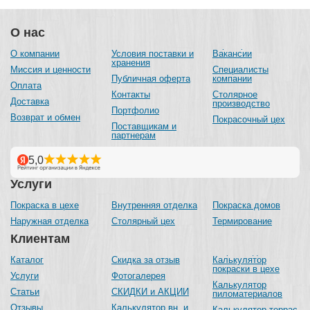
О нас
О компании
Условия поставки и
Вакансии
хранения
Миссия и ценности
Специалисты
Публичная оферта
компании
Оплата
Контакты
Столярное
Доставка
производство
Портфолио
Возврат и обмен
Покрасочный цех
Поставщикам и
партнерам
Услуги
Покраска в цехе
Внутренняя отделка
Покраска домов
Наружная отделка
Столярный цех
Термирование
Клиентам
Каталог
Скидка за отзыв
Калькулятор
покраски в цехе
Услуги
Фотогалерея
Калькулятор
Статьи
СКИДКИ и АКЦИИ
пиломатериалов
Отзывы
Калькулятор вн. и
Калькулятор террас