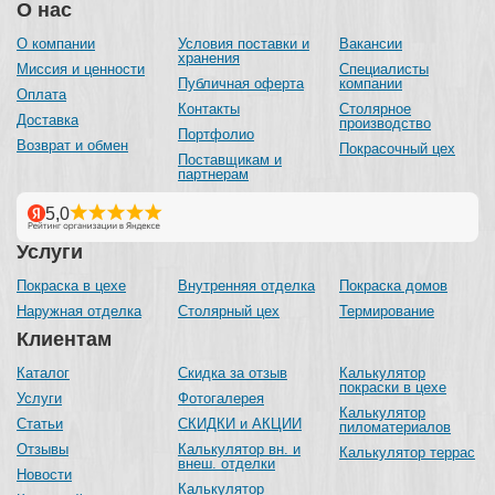
О нас
О компании
Условия поставки и
Вакансии
хранения
Миссия и ценности
Специалисты
Публичная оферта
компании
Оплата
Контакты
Столярное
Доставка
производство
Портфолио
Возврат и обмен
Покрасочный цех
Поставщикам и
партнерам
Услуги
Покраска в цехе
Внутренняя отделка
Покраска домов
Наружная отделка
Столярный цех
Термирование
Клиентам
Каталог
Скидка за отзыв
Калькулятор
покраски в цехе
Услуги
Фотогалерея
Калькулятор
Статьи
СКИДКИ и АКЦИИ
пиломатериалов
Отзывы
Калькулятор вн. и
Калькулятор террас
внеш. отделки
Новости
Калькулятор