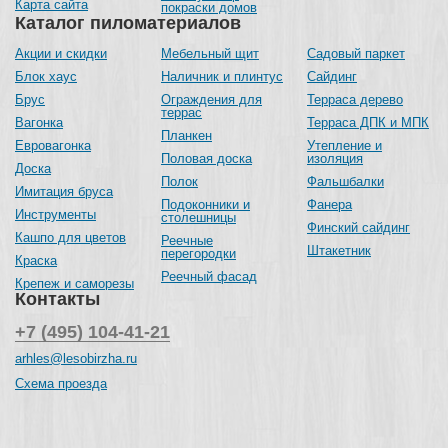
Карта сайта
покраски домов
Каталог пиломатериалов
Акции и скидки
Мебельный щит
Садовый паркет
Блок хаус
Наличник и плинтус
Сайдинг
Брус
Ограждения для
Терраса дерево
террас
Вагонка
Терраса ДПК и МПК
Планкен
Евровагонка
Утепление и
Половая доска
изоляция
Доска
Полок
Фальшбалки
Имитация бруса
Подоконники и
Фанера
Инструменты
столешницы
Финский сайдинг
Кашпо для цветов
Реечные
Штакетник
перегородки
Краска
Реечный фасад
Крепеж и саморезы
Контакты
+7 (495) 104-41-21
arhles@lesobirzha.ru
Схема проезда