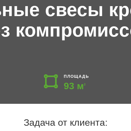
ные свесы к
ез компромисс
ПЛОЩАДЬ
93 м
2
Задача от клиента: