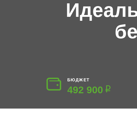
Идеаль
б
БЮДЖЕТ
492‍ 900