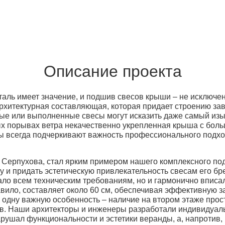
Описание проекта
аль имеет значение, и подшив свесов крыши – не исключен
рхитектурная составляющая, которая придает строению з
ные или выполненные свесы могут исказить даже самый изы
ных порывах ветра некачественно укрепленная крыша с бол
ы всегда подчеркивают важность профессионального подход
Серпухова, стал ярким примером нашего комплексного подх
у и придать эстетическую привлекательность свесам его бр
ало всем техническим требованиям, но и гармонично впис
вило, составляет около 60 см, обеспечивая эффективную за
ь одну важную особенность – наличие на втором этаже про
в. Наши архитекторы и инженеры разработали индивидуаль
рушал функциональности и эстетики веранды, а, напротив,