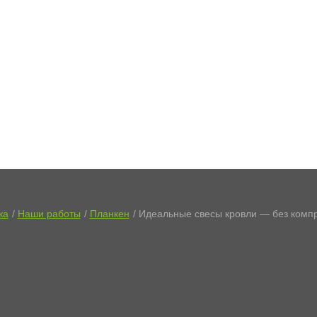
жа
Наши работы
Планкен
Идеальные свесы кровли — без комп