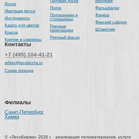
Половая доска
изоляция
Доска
Полок
Фальшбалки
Имитация бруса
Подоконники и
Фанера
Инструменты
столешницы
Финский сайдинг
Кашпо для цветов
Реечные
Штакетник
перегородки
Краска
Реечный фасад
Крепеж и саморезы
Контакты
+7 (495) 104-41-21
arhles@lesobirzha.ru
Схема проезда
Филиалы
Санкт-Петербург
Химки
© «ЛесоБиржа» 2026 г. - реализация пиломатериалов, услуги