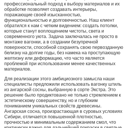
профессиональный подход к выбору материалов и их
обработке позволяет создавать интерьеры,
поражающие своей изысканностью,
функциональностью и долговечностью. Наш клиент
обратился к нам с четким видением: создать потолки,
которые станут воплощением чистоты, света и
современного уюта. Задача заключалась не просто в
монтаже вагонки, а в создании безупречной
поверхности, способной сохранять свою первозданную
белизну на долгие годы, без намека на проступающую
желтизну или деформацию, что часто является
проблемой при использовании менее качественных
материалов.
Для реализации этого амбициозного замысла наши
специалисты предложили использовать вагонку штиль
из ангарской сосны, выбранную в сорте Экстра. Это
решение было продиктовано не только стремлением к
эстетическому совершенству, но и глубоким
пониманием уникальных свойств древесины.
Ангарская сосна, произрастающая в суровых условиях
Сибири, отличается повышенной плотностью,
прочностью и минимальным содержанием смол, что
критически важно для дальнейшей покраски в светлые