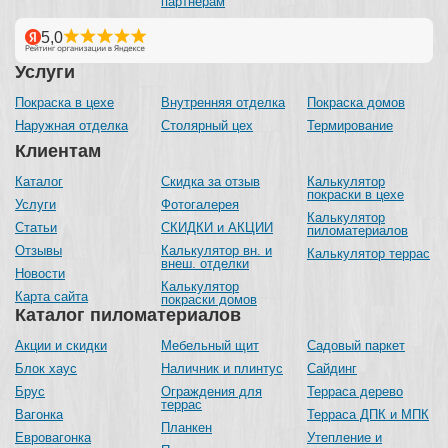
партнерам
Услуги
Покраска в цехе
Внутренняя отделка
Покраска домов
Наружная отделка
Столярный цех
Термирование
Клиентам
Каталог
Скидка за отзыв
Калькулятор
покраски в цехе
Услуги
Фотогалерея
Калькулятор
Статьи
СКИДКИ и АКЦИИ
пиломатериалов
Отзывы
Калькулятор вн. и
Калькулятор террас
внеш. отделки
Новости
Калькулятор
Карта сайта
покраски домов
Каталог пиломатериалов
Акции и скидки
Мебельный щит
Садовый паркет
Блок хаус
Наличник и плинтус
Сайдинг
Брус
Ограждения для
Терраса дерево
террас
Вагонка
Терраса ДПК и МПК
Планкен
Евровагонка
Утепление и