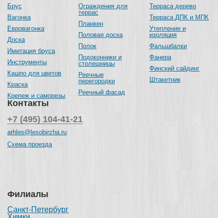
Брус
Ограждения для
Терраса дерево
террас
Вагонка
Терраса ДПК и МПК
Планкен
Евровагонка
Утепление и
Половая доска
изоляция
Доска
Полок
Фальшбалки
Имитация бруса
Подоконники и
Фанера
Инструменты
столешницы
Финский сайдинг
Кашпо для цветов
Реечные
Штакетник
перегородки
Краска
Реечный фасад
Крепеж и саморезы
Контакты
+7 (495) 104-41-21
arhles@lesobirzha.ru
Схема проезда
Филиалы
Санкт-Петербург
Химки