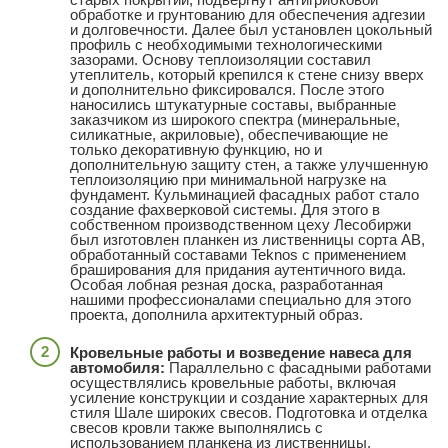
обработке и грунтованию для обеспечения адгезии
и долговечности. Далее был установлен цокольный
профиль с необходимыми технологическими
зазорами. Основу теплоизоляции составил
утеплитель, который крепился к стене снизу вверх
и дополнительно фиксировался. После этого
наносились штукатурные составы, выбранные
заказчиком из широкого спектра (минеральные,
силикатные, акриловые), обеспечивающие не
только декоративную функцию, но и
дополнительную защиту стен, а также улучшенную
теплоизоляцию при минимальной нагрузке на
фундамент. Кульминацией фасадных работ стало
создание фахверковой системы. Для этого в
собственном производственном цеху Лесобиржи
был изготовлен планкен из лиственницы сорта АВ,
обработанный составами Teknos с применением
браширования для придания аутентичного вида.
Особая лобная резная доска, разработанная
нашими профессионалами специально для этого
проекта, дополнила архитектурный образ.
Кровельные работы и возведение навеса для
автомобиля:
Параллельно с фасадными работами
осуществлялись кровельные работы, включая
усиление конструкции и создание характерных для
стиля Шале широких свесов. Подготовка и отделка
свесов кровли также выполнялись с
использованием планкена из лиственницы,