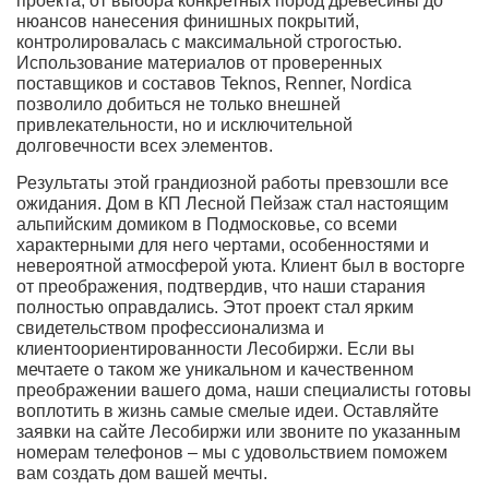
проекта, от выбора конкретных пород древесины до
нюансов нанесения финишных покрытий,
контролировалась с максимальной строгостью.
Использование материалов от проверенных
поставщиков и составов Teknos, Renner, Nordica
позволило добиться не только внешней
привлекательности, но и исключительной
долговечности всех элементов.
Результаты этой грандиозной работы превзошли все
ожидания. Дом в КП Лесной Пейзаж стал настоящим
альпийским домиком в Подмосковье, со всеми
характерными для него чертами, особенностями и
невероятной атмосферой уюта. Клиент был в восторге
от преображения, подтвердив, что наши старания
полностью оправдались. Этот проект стал ярким
свидетельством профессионализма и
клиентоориентированности Лесобиржи. Если вы
мечтаете о таком же уникальном и качественном
преображении вашего дома, наши специалисты готовы
воплотить в жизнь самые смелые идеи. Оставляйте
заявки на сайте Лесобиржи или звоните по указанным
номерам телефонов – мы с удовольствием поможем
вам создать дом вашей мечты.