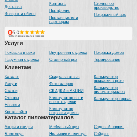
Контакты
Столярное
Доставка
производство
Портфолио
Возврат и обмен
Покрасочный цех
Поставщикам и
партнерам
Услуги
Покраска в цехе
Внутренняя отделка
Покраска домов
Наружная отделка
Столярный цех
Термирование
Клиентам
Каталог
Скидка за отзыв
Калькулятор
покраски в цехе
Услуги
Фотогалерея
Калькулятор
Статьи
СКИДКИ и АКЦИИ
пиломатериалов
Отзывы
Калькулятор вн. и
Калькулятор террас
внеш. отделки
Новости
Калькулятор
Карта сайта
покраски домов
Каталог пиломатериалов
Акции и скидки
Мебельный щит
Садовый паркет
Блок хаус
Наличник и плинтус
Сайдинг