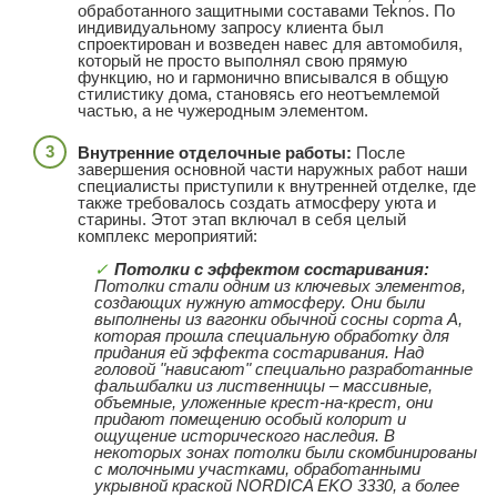
обработанного защитными составами Teknos. По
индивидуальному запросу клиента был
спроектирован и возведен навес для автомобиля,
который не просто выполнял свою прямую
функцию, но и гармонично вписывался в общую
стилистику дома, становясь его неотъемлемой
частью, а не чужеродным элементом.
Внутренние отделочные работы:
После
завершения основной части наружных работ наши
специалисты приступили к внутренней отделке, где
также требовалось создать атмосферу уюта и
старины. Этот этап включал в себя целый
комплекс мероприятий:
Потолки с эффектом состаривания:
Потолки стали одним из ключевых элементов,
создающих нужную атмосферу. Они были
выполнены из вагонки обычной сосны сорта А,
которая прошла специальную обработку для
придания ей эффекта состаривания. Над
головой "нависают" специально разработанные
фальшбалки из лиственницы – массивные,
объемные, уложенные крест-на-крест, они
придают помещению особый колорит и
ощущение исторического наследия. В
некоторых зонах потолки были скомбинированы
с молочными участками, обработанными
укрывной краской NORDICA EKO 3330, а более