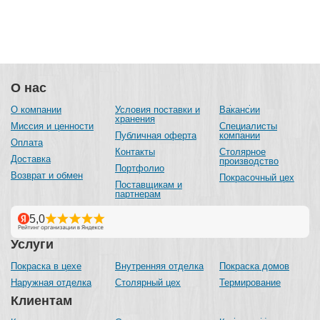
О нас
О компании
Условия поставки и
Вакансии
хранения
Миссия и ценности
Специалисты
Публичная оферта
компании
Оплата
Контакты
Столярное
Доставка
производство
Портфолио
Возврат и обмен
Покрасочный цех
Поставщикам и
партнерам
Услуги
Покраска в цехе
Внутренняя отделка
Покраска домов
Наружная отделка
Столярный цех
Термирование
Клиентам