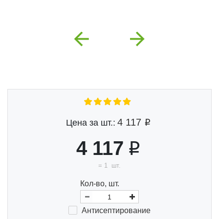
Previous
Next
4 117
Цена за шт.:
4 117
=
1
шт.
Кол-во, шт.
Анти
септи
ро
ва
ние