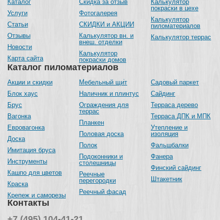
Каталог
Скидка за отзыв
Калькулятор
покраски в цехе
Услуги
Фотогалерея
Калькулятор
Статьи
СКИДКИ и АКЦИИ
пиломатериалов
Отзывы
Калькулятор вн. и
Калькулятор террас
внеш. отделки
Новости
Калькулятор
Карта сайта
покраски домов
Каталог пиломатериалов
Акции и скидки
Мебельный щит
Садовый паркет
Блок хаус
Наличник и плинтус
Сайдинг
Брус
Ограждения для
Терраса дерево
террас
Вагонка
Терраса ДПК и МПК
Планкен
Евровагонка
Утепление и
Половая доска
изоляция
Доска
Полок
Фальшбалки
Имитация бруса
Подоконники и
Фанера
Инструменты
столешницы
Финский сайдинг
Кашпо для цветов
Реечные
Штакетник
перегородки
Краска
Реечный фасад
Крепеж и саморезы
Контакты
+7 (495) 104-41-21