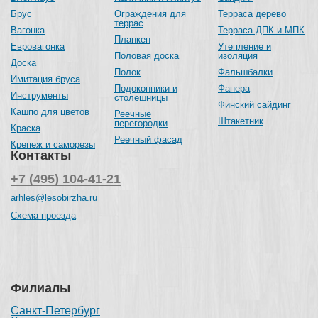
Брус
Ограждения для
Терраса дерево
террас
Вагонка
Терраса ДПК и МПК
Планкен
Евровагонка
Утепление и
Половая доска
изоляция
Доска
Полок
Фальшбалки
Имитация бруса
Подоконники и
Фанера
Инструменты
столешницы
Финский сайдинг
Кашпо для цветов
Реечные
Штакетник
перегородки
Краска
Реечный фасад
Крепеж и саморезы
Контакты
+7 (495) 104-41-21
arhles@lesobirzha.ru
Схема проезда
Филиалы
Санкт-Петербург