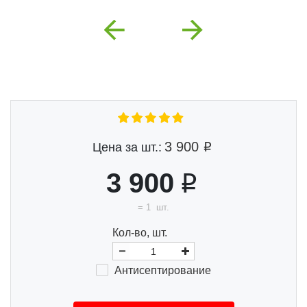
Previous
Next
3 900
Цена за шт.:
3 900
=
1
шт.
Кол-во, шт.
Анти
септи
ро
ва
ние