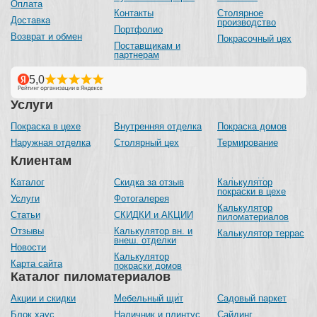
Оплата
Контакты
Столярное
Доставка
производство
Портфолио
Возврат и обмен
Покрасочный цех
Поставщикам и
партнерам
Услуги
Покраска в цехе
Внутренняя отделка
Покраска домов
Наружная отделка
Столярный цех
Термирование
Клиентам
Каталог
Скидка за отзыв
Калькулятор
покраски в цехе
Услуги
Фотогалерея
Калькулятор
Статьи
СКИДКИ и АКЦИИ
пиломатериалов
Отзывы
Калькулятор вн. и
Калькулятор террас
внеш. отделки
Новости
Калькулятор
Карта сайта
покраски домов
Каталог пиломатериалов
Акции и скидки
Мебельный щит
Садовый паркет
Блок хаус
Наличник и плинтус
Сайдинг