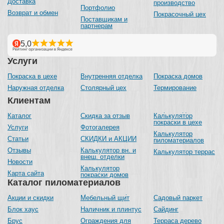
Доставка
производство
Портфолио
Возврат и обмен
Покрасочный цех
Поставщикам и
партнерам
Услуги
Покраска в цехе
Внутренняя отделка
Покраска домов
Наружная отделка
Столярный цех
Термирование
Клиентам
Каталог
Скидка за отзыв
Калькулятор
покраски в цехе
Услуги
Фотогалерея
Калькулятор
Статьи
СКИДКИ и АКЦИИ
пиломатериалов
Отзывы
Калькулятор вн. и
Калькулятор террас
внеш. отделки
Новости
Калькулятор
Карта сайта
покраски домов
Каталог пиломатериалов
Акции и скидки
Мебельный щит
Садовый паркет
Блок хаус
Наличник и плинтус
Сайдинг
Брус
Ограждения для
Терраса дерево