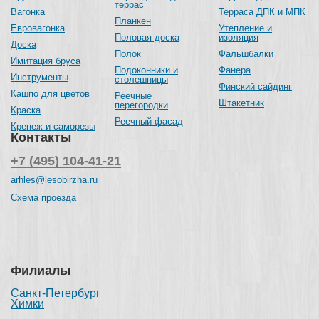
террас
Вагонка
Терраса ДПК и МПК
Планкен
Евровагонка
Утепление и
Половая доска
изоляция
Доска
Полок
Фальшбалки
Имитация бруса
Подоконники и
Фанера
Инструменты
столешницы
Финский сайдинг
Кашпо для цветов
Реечные
Штакетник
перегородки
Краска
Реечный фасад
Крепеж и саморезы
Контакты
+7 (495) 104-41-21
arhles@lesobirzha.ru
Схема проезда
Филиалы
Санкт-Петербург
Химки