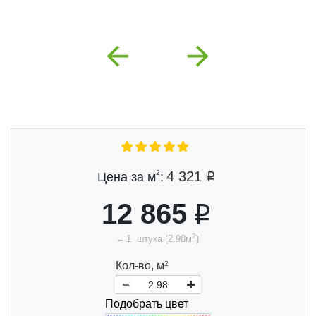
Previous
Next
2
4 321
Цена за м
:
12 865
2
=
1
штука
(
2.98
м
)
Кол-во,
м
2
Подобрать цвет