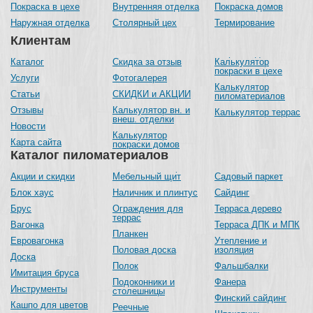
Покраска в цехе
Внутренняя отделка
Покраска домов
Наружная отделка
Столярный цех
Термирование
Клиентам
Каталог
Скидка за отзыв
Калькулятор
покраски в цехе
Услуги
Фотогалерея
Калькулятор
Статьи
СКИДКИ и АКЦИИ
пиломатериалов
Отзывы
Калькулятор вн. и
Калькулятор террас
внеш. отделки
Новости
Калькулятор
Карта сайта
покраски домов
Каталог пиломатериалов
Акции и скидки
Мебельный щит
Садовый паркет
Блок хаус
Наличник и плинтус
Сайдинг
Брус
Ограждения для
Терраса дерево
террас
Вагонка
Терраса ДПК и МПК
Планкен
Евровагонка
Утепление и
Половая доска
изоляция
Доска
Полок
Фальшбалки
Имитация бруса
Подоконники и
Фанера
Инструменты
столешницы
Финский сайдинг
Кашпо для цветов
Реечные