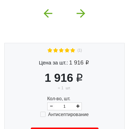
Previous
Next
(1)
1 916
Цена за шт.:
1 916
=
1
шт.
Кол-во, шт.
Анти
септи
ро
ва
ние