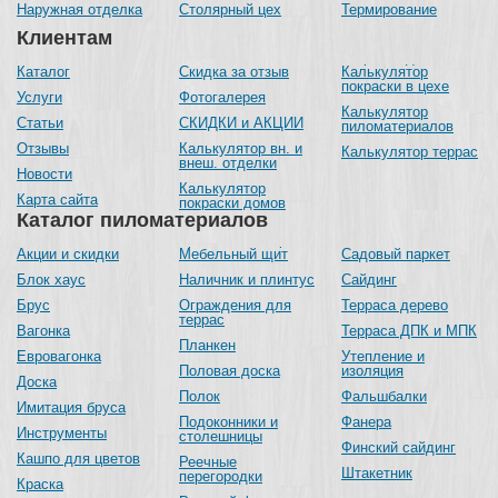
Наружная отделка
Столярный цех
Термирование
Клиентам
Каталог
Скидка за отзыв
Калькулятор
покраски в цехе
Услуги
Фотогалерея
Калькулятор
Статьи
СКИДКИ и АКЦИИ
пиломатериалов
Отзывы
Калькулятор вн. и
Калькулятор террас
внеш. отделки
Новости
Калькулятор
Карта сайта
покраски домов
Каталог пиломатериалов
Акции и скидки
Мебельный щит
Садовый паркет
Блок хаус
Наличник и плинтус
Сайдинг
Брус
Ограждения для
Терраса дерево
террас
Вагонка
Терраса ДПК и МПК
Планкен
Евровагонка
Утепление и
Половая доска
изоляция
Доска
Полок
Фальшбалки
Имитация бруса
Подоконники и
Фанера
Инструменты
столешницы
Финский сайдинг
Кашпо для цветов
Реечные
Штакетник
перегородки
Краска