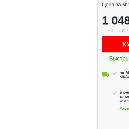
2
Цена за м
:
1 04
=
1
шт.
(
0.8
К
Быстры
по М
МКАД
в ре
тари
комп
Расс