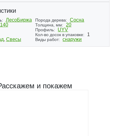
стики
ЛесоБиржа
Сосна
ь:
Порода дерева:
140
20
Толщина, мм:
UYV
Профиль:
1
Кол-во досок в упаковке:
ад
,
Свесы
снаружи
Виды работ:
Расскажем и покажем