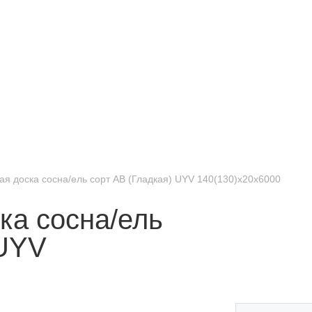
ая доска сосна/ель сорт AB (Гладкая) UYV 140(130)х20х6000
ка сосна/ель
 UYV