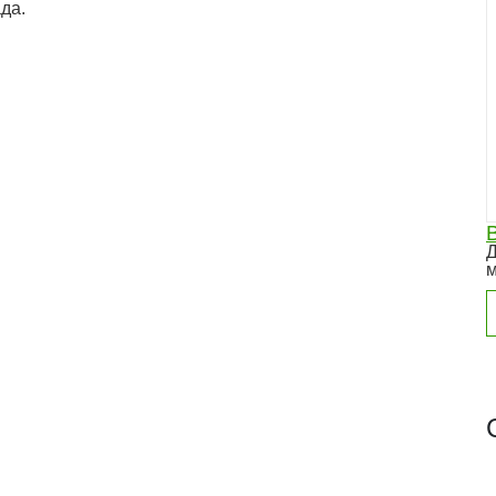
да.
Д
м