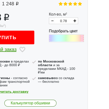
1 248
8
Кол-во,
м
2
2
4
м
)
Подобрать цвет
УПИТЬ
й заказ
оскве
в пределах
по Московской
 - до 8000 ₽
области
и за
пределами МКАД - 100
₽/км
гионы
- согласно
самовывоз
со склада
фам транспортной
— бесплатно
ании
читать доставку
Калькулятор обшивки