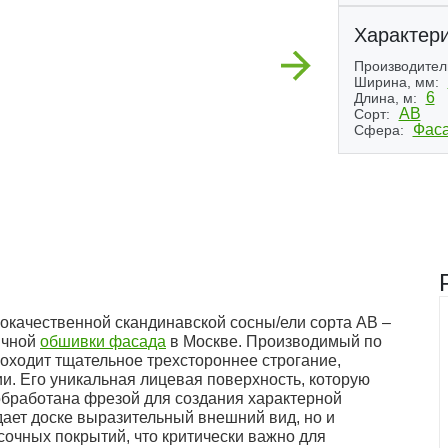
Характери
Next
Производител
Ширина, мм:
6
Длина, м:
АВ
Сорт:
Фас
Сфера:
окачественной скандинавской сосны/ели сорта AB –
ичной
обшивки фасада
в Москве. Производимый по
роходит тщательное трехстороннее строгание,
и. Его уникальная лицевая поверхность, которую
обработана фрезой для создания характерной
дает доске выразительный внешний вид, но и
очных покрытий, что критически важно для